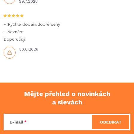
v
29.7.2026
ý
p
+ Rychlé dodání,dobré ceny
- Nezném
i
Doporučuji
s
30.6.2026
u
Mějte přehled o novinkách
a slevách
Z
á
E-mail
ODEBÍRAT