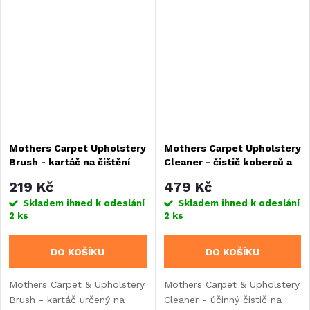
ochranu laku.
známý jako suché stěrače.
Mothers Carpet Upholstery
Mothers Carpet Upholstery
Brush - kartáč na čištění
Cleaner - čistič koberců a
koberců a čalounění
čalounění, 710 ml
219 Kč
479 Kč
Skladem ihned k odeslání
Skladem ihned k odeslání
2 ks
2 ks
DO KOŠÍKU
DO KOŠÍKU
Mothers Carpet & Upholstery
Mothers Carpet & Upholstery
Brush - kartáč určený na
Cleaner - účinný čistič na