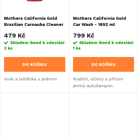
Mothers California Gold
Mothers California Gold
Brazilian Carnauba Cleaner
Car Wash - 1892 ml
Wax - 473 ml
479 Kč
799 Kč
Skladem ihned k odeslání
Skladem ihned k odeslání
2 ks
1 ks
DO KOŠÍKU
DO KOŠÍKU
Vosk a leštěnka v jednom
Kvalitní, účinný a přitom
jemný autošampon