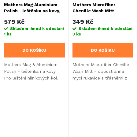
Mothers Mag Aluminium
Mothers Microfiber
Polish - leštěnka na kovy,
Chenille Wash Mitt -
283 g
oboustranná
579 Kč
349 Kč
mikrovláknová mycí
Skladem ihned k odeslání
Skladem ihned k odeslání
rukavice
1 ks
3 ks
DO KOŠÍKU
DO KOŠÍKU
Mothers Mag & Aluminium
Mothers Microfiber Chenille
Polish - leštěnka na kovy.
Wash Mitt - oboustranná
Pro leštění hliníkových kol,
mycí rukavice s třásněmi z
límců a jiných hliníkových
jemného mikrovlákna.
dílů, mosazi, slitiny a
podobných leštitelných
materiálů.