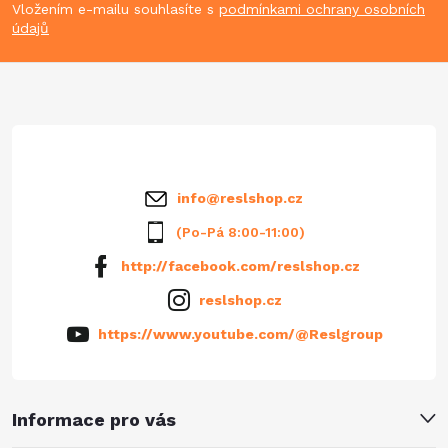
p
Vložením e-mailu souhlasíte s
podmínkami ochrany osobních
údajů
a
t
í
info
@
reslshop.cz
(Po-Pá 8:00-11:00)
http://facebook.com/reslshop.cz
reslshop.cz
https://www.youtube.com/@Reslgroup
Informace pro vás