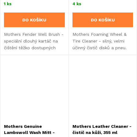
1 ks
4 ks
DO KOŠÍKU
DO KOŠÍKU
Mothers Fender Well Brush -
Mothers Foaming Wheel &
speciální dlouhý kartáč na
Tire Cleaner - silný, velmi
čištění těžko dostupných
účinný čistič disků a pneu.
míst.
Mothers Genuine
Mothers Leather Cleaner -
Lambswoll Wash Mitt -
čistič na kůži, 355 ml