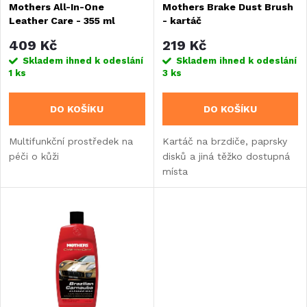
Mothers All-In-One
Mothers Brake Dust Brush
p
Leather Care - 355 ml
- kartáč
p
r
409 Kč
219 Kč
r
Skladem ihned k odeslání
Skladem ihned k odeslání
1 ks
3 ks
o
o
DO KOŠÍKU
DO KOŠÍKU
d
d
Multifunkční prostředek na
Kartáč na brzdiče, paprsky
u
péči o kůži
disků a jiná těžko dostupná
u
místa
k
k
t
t
ů
ů