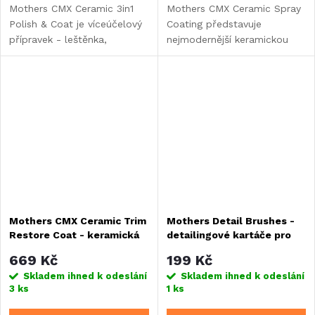
Mothers CMX Ceramic 3in1
Mothers CMX Ceramic Spray
Polish & Coat je víceúčelový
Coating představuje
přípravek - leštěnka,
nejmodernější keramickou
příprava povrchu a údržba
ochranu laku na bázi SiO2 a
keramické ochrany v jednom.
TiO2 nanotechnologie
Lze použít v jakémkoliv
dodávající perfektní lesk s
kroku procesu aplikace...
extrémně hydrofobním
efektem....
Mothers CMX Ceramic Trim
Mothers Detail Brushes -
Restore Coat - keramická
detailingové kartáče pro
ochrana plastů, vinylu a
špičkové detailery a
669 Kč
199 Kč
gumy, sprej 200 ml
perfekcionisty, 2 ks
Skladem ihned k odeslání
Skladem ihned k odeslání
3 ks
1 ks