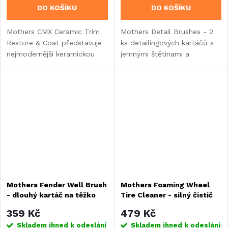
DO KOŠÍKU
DO KOŠÍKU
Mothers CMX Ceramic Trim
Mothers Detail Brushes - 2
Restore & Coat představuje
ks detailingových kartáčů s
nejmodernější keramickou
jemnými štětinami a
ochranu plastových,
gumovými špičkami pro
vinylových či gumových částí
opravdové detailery a
exteriéru na bázi SiO2
perfekcionisty.
nanotechnologie obnovující...
Mothers Fender Well Brush
Mothers Foaming Wheel
- dlouhý kartáč na těžko
Tire Cleaner - silný čistič
dostupná místa
disků a pneu, 710 ml
359 Kč
479 Kč
Skladem ihned k odeslání
Skladem ihned k odeslání