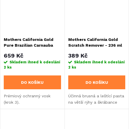
Mothers California Gold
Mothers California Gold
Pure Brazilian Carnauba
Scratch Remover - 236 ml
Wax - 473 ml (krok 3)
659 Kč
389 Kč
Skladem ihned k odeslání
Skladem ihned k odeslání
2 ks
2 ks
DO KOŠÍKU
DO KOŠÍKU
Prémiový ochranný vosk
Účinná brusná a leštící pasta
(krok 3).
na větší rýhy a škrábance