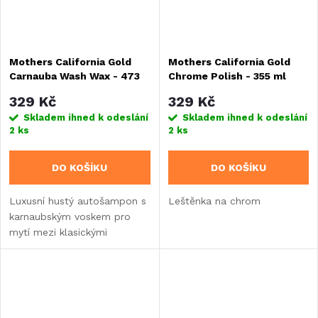
Mothers California Gold
Mothers California Gold
Carnauba Wash Wax - 473
Chrome Polish - 355 ml
ml
329 Kč
329 Kč
Skladem ihned k odeslání
Skladem ihned k odeslání
2 ks
2 ks
DO KOŠÍKU
DO KOŠÍKU
Luxusní hustý autošampon s
Leštěnka na chrom
karnaubským voskem pro
mytí mezi klasickými
voskovacími cykly