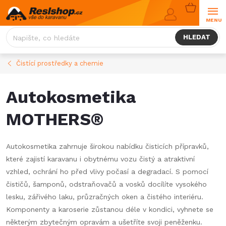
Přejít
NÁKUPNÍ
na
KOŠÍK
obsah
HLEDAT
Čistící prostředky a chemie
Autokosmetika
MOTHERS®
Autokosmetika zahrnuje širokou nabídku čisticích přípravků,
které zajistí karavanu i obytnému vozu čistý a atraktivní
vzhled, ochrání ho před vlivy počasí a degradací. S pomocí
čističů, šamponů, odstraňovačů a vosků docílíte vysokého
lesku, zářivého laku, průzračných oken a čistého interiéru.
Komponenty a karoserie zůstanou déle v kondici, vyhnete se
některým zbytečným opravám a ušetříte svoji peněženku.