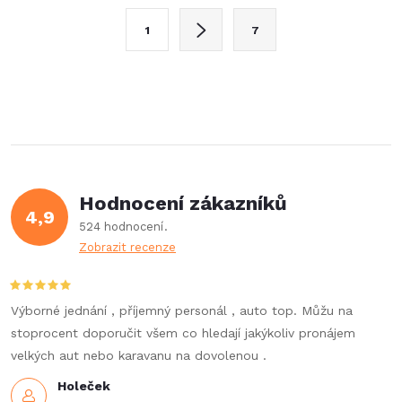
l
S
1
7
t
á
r
d
á
a
n
k
c
o
í
v
Hodnocení zákazníků
4,9
á
p
524 hodnocení
n
Zobrazit recenze
r
í
v
Výborné jednání , příjemný personál , auto top. Můžu na
k
stoprocent doporučit všem co hledají jakýkoliv pronájem
velkých aut nebo karavanu na dovolenou .
y
Holeček