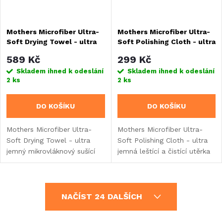
Mothers Microfiber Ultra-
Mothers Microfiber Ultra-
Soft Drying Towel - ultra
Soft Polishing Cloth - ultra
jemný mikrovláknový sušící
jemná leštící utěrka, 40 x
589 Kč
299 Kč
ručník s pěnovým jádrem,
40 cm
Skladem ihned k odeslání
Skladem ihned k odeslání
50 x 60 cm
2 ks
2 ks
DO KOŠÍKU
DO KOŠÍKU
Mothers Microfiber Ultra-
Mothers Microfiber Ultra-
Soft Drying Towel - ultra
Soft Polishing Cloth - ultra
jemný mikrovláknový sušící
jemná leštící a čistící utěrka
ručník s vaflovou strukturou
bez švů a okrajů o rozměru
a pěnovým jádrem pro
40 x 40 cm.
extrémní savost o rozměru
O
50 x 60 cm.
NAČÍST 24 DALŠÍCH
v