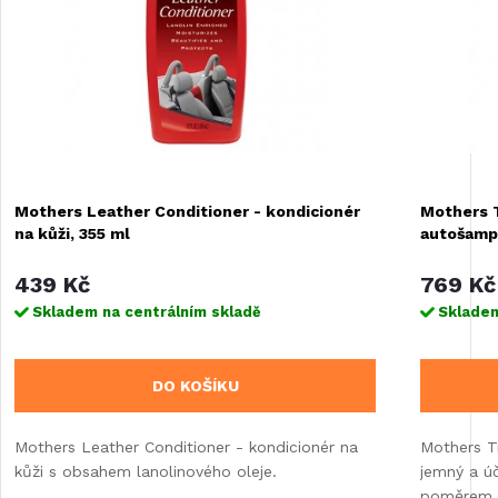
Mothers Leather Conditioner - kondicionér
Mothers T
na kůži, 355 ml
autošampo
439 Kč
769 Kč
Skladem na centrálním skladě
Skladem
DO KOŠÍKU
Mothers Leather Conditioner - kondicionér na
Mothers T
kůži s obsahem lanolinového oleje.
jemný a ú
poměrem 