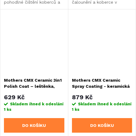
pohodlné čištění koberců a
čalounění a koberce v
čalounění.
automobilech i v
domácnosti.
Mothers CMX Ceramic 3in1
Mothers CMX Ceramic
Polish Coat – leštěnka,
Spray Coating - keramická
příprava povrchu a údržba
ochrana laku, 710 ml
629 Kč
879 Kč
keramické ochrany, 473 ml
Skladem ihned k odeslání
Skladem ihned k odeslání
1 ks
1 ks
DO KOŠÍKU
DO KOŠÍKU