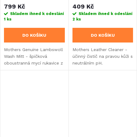
oboustranná mycí rukavice
799 Kč
409 Kč
z pravé jehněčí vlny
Skladem ihned k odeslání
Skladem ihned k odeslání
1 ks
2 ks
DO KOŠÍKU
DO KOŠÍKU
Mothers Genuine Lambswoll
Mothers Leather Cleaner -
Wash Mitt - špičková
účinný čistič na pravou kůži s
oboustranná mycí rukavice z
neutrálním pH.
pravé jehněčí vlny.