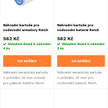
Náhradní kartuše pro
Náhradní kartuše pro
vodovodní armatury Reich
vodovodní baterie Reich
562 Kč
562 Kč
Skladem ihned k odeslání
Skladem ihned k odeslání
4 ks
3 ks
DO KOŠÍKU
DO KOŠÍKU
Náhradní keramická kartuše
Náhradní keramická kartuše
o průměru 25 mm určená
o průměru 35 mm pro
pro pákové baterie Reich.
vodovodní baterie Reich.
Kompatibilní s řadami Trend,
Kompatibilní s modely Duett,
Contur, Ceramic Style, Twist,
Star, Contur E, Trend E,
Vector a dalšími.
Kama, Pelikan a Keramik UT.