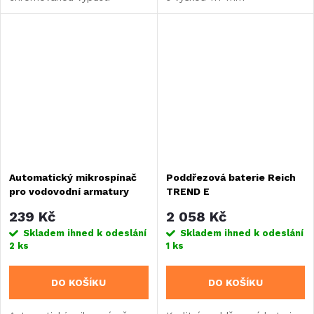
a integrovaným
a systémem UniQuick pro
mikrospínačem pro
snadnou instalaci. Vybavena
automatickou aktivaci
mikrospínačem s krytím IP67
čerpadla. Vhodný pro otvory
a keramickou...
o průměru 27 mm.
Automatický mikrospínač
Poddřezová baterie Reich
pro vodovodní armatury
TREND E
Comet
239 Kč
2 058 Kč
Skladem ihned k odeslání
Skladem ihned k odeslání
2 ks
1 ks
DO KOŠÍKU
DO KOŠÍKU