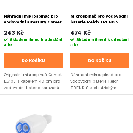
í
s
Náhradní mikrospínač pro
Mikrospínač pro vodovodní
p
vodovodní armatury Comet
baterie Reich TREND S
p
r
243 Kč
474 Kč
r
Skladem ihned k odeslání
Skladem ihned k odeslání
4 ks
3 ks
o
o
DO KOŠÍKU
DO KOŠÍKU
d
d
Originální mikrospínač Comet
Náhradní mikrospínač pro
u
E6105 s kabelem 40 cm pro
vodovodní baterie Reich
u
vodovodní baterie karavanů.
TREND S s elektrickým
k
Kompatibilní s 11+ modely
zatížením 4A a krytím IP67.
k
baterií Comet, spínací
Zajišťuje aktivaci čerpadla při
t
kapacita 6A při 12V.
stisknutí páky baterie.
t
ů
ů