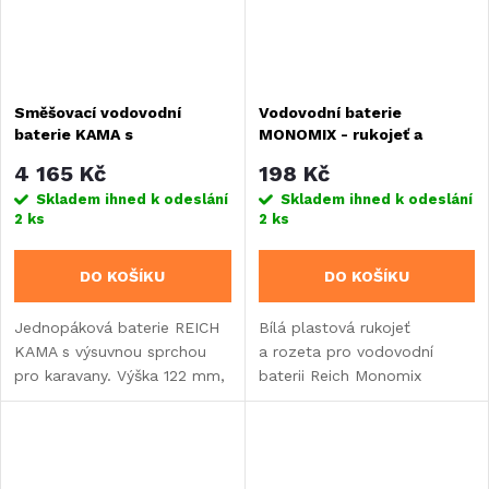
Směšovací vodovodní
Vodovodní baterie
baterie KAMA s
MONOMIX - rukojeť a
kombinovanou sprchou
rozeta bílá
4 165 Kč
198 Kč
Skladem ihned k odeslání
Skladem ihned k odeslání
2 ks
2 ks
DO KOŠÍKU
DO KOŠÍKU
Jednopáková baterie REICH
Bílá plastová rukojeť
KAMA s výsuvnou sprchou
a rozeta pro vodovodní
pro karavany. Výška 122 mm,
baterii Reich Monomix
otočný výtok s dosahem 90°
s 90stupňovým rozsahem
a mikrospínačem pro
otáčení. Náhradní díl určený
automatické zasunutí sprchy.
výhradně pro model 63125.