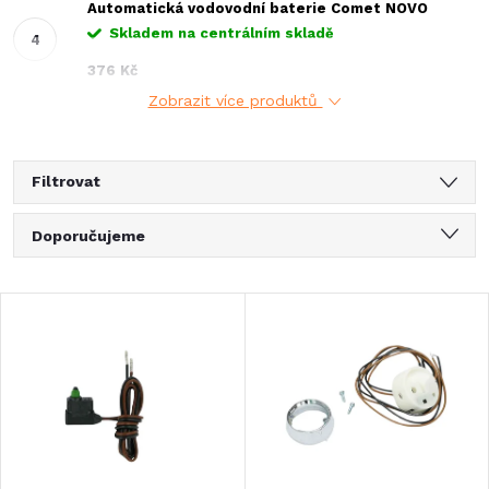
Automatická vodovodní baterie Comet NOVO
Skladem na centrálním skladě
376 Kč
Zobrazit více produktů
Filtrovat
Ř
Doporučujeme
a
Nejlevnější
V
Nejdražší
z
ý
Nejprodávanější
e
Abecedně
p
n
i