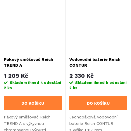
40 mm šetří místo
mechanismem
v kompaktní kuchyňce.
a mikrospínačem IP67 pro
připojení čerpadla.
Pákový směšovač Reich
Vodovodní baterie Reich
TREND A
CONTUR
1 209 Kč
2 330 Kč
Skladem ihned k odeslání
Skladem ihned k odeslání
2 ks
2 ks
DO KOŠÍKU
DO KOŠÍKU
Pákový směšovač Reich
Jednopáková vodovodní
TREND A s výkyvnou
baterie Reich CONTUR
chromovanou výpustí
s výškou 117 mm