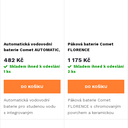
Automatická vodovodní
Páková baterie Comet
baterie Comet AUTOMATIC,
FLORENCE
bílá, s přepínačem, SB
482 Kč
1 175 Kč
Skladem ihned k odeslání
Skladem ihned k odeslání
1 ks
2 ks
DO KOŠÍKU
DO KOŠÍKU
Automatická vodovodní
Páková baterie Comet
baterie pro studenou vodu
FLORENCE s chromovaným
s integrovaným
povrchem a keramickou
mikrospínačem pro karavany.
kartuší pro karavany.
Sklopné provedení s výškou
Vybavena sklopným