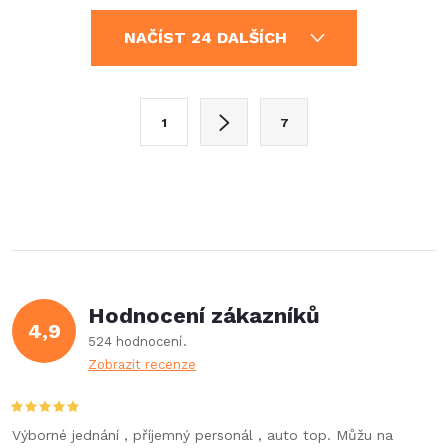
automatické vypnutí vody
hadicí 60 cm. Maximální
O
a vyniká snadnou...
tlak...
NAČÍST 24 DALŠÍCH
v
l
S
1
7
t
á
r
d
á
a
n
k
c
o
í
v
Hodnocení zákazníků
4,9
á
p
524 hodnocení
n
Zobrazit recenze
r
í
v
Výborné jednání , příjemný personál , auto top. Můžu na