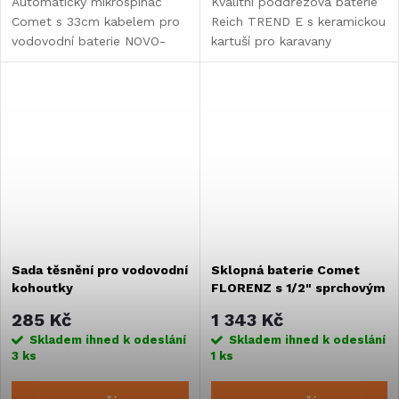
Automatický mikrospínač
Kvalitní poddřezová baterie
Comet s 33cm kabelem pro
Reich TREND E s keramickou
vodovodní baterie NOVO-
kartuší pro karavany
SUPER, LONDON
a obytné vozy. Vybavena
a PRESTIGE. Pracuje při
vodotěsným
napětí 12V a proudu až 3A.
mikropřepínačem
a kompatibilní s hadicemi...
Sada těsnění pro vodovodní
Sklopná baterie Comet
kohoutky
FLORENZ s 1/2" sprchovým
připojením, chrom
285 Kč
1 343 Kč
Skladem ihned k odeslání
Skladem ihned k odeslání
3 ks
1 ks