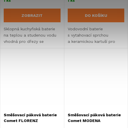
1 ks
1 ks
ZOBRAZIT
DO KOŠÍKU
Sklopná kuchyňská baterie
Vodovodní baterie
na teplou a studenou vodu
s vytahovací sprchou
vhodná pro dřezy se
a keramickou kartuší pro
sklopným skleněným víkem v
karavany. Nabízí připojení
karavanu, obytném voze
UniQuick o průměru 12 mm,
nebo vestavbě.
otočný výtok 90°
a jednopákové...
Směšovací páková baterie
Směšovací páková baterie
Comet FLORENZ
Comet MODENA