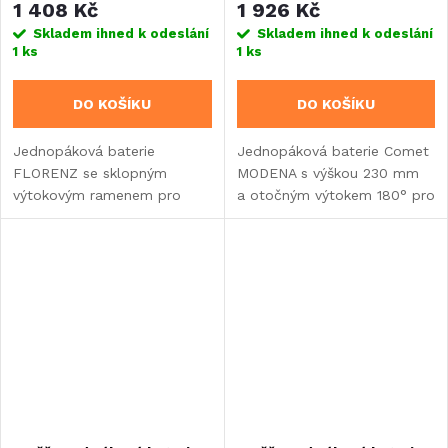
1 408 Kč
1 926 Kč
Skladem ihned k odeslání
Skladem ihned k odeslání
1 ks
1 ks
DO KOŠÍKU
DO KOŠÍKU
Jednopáková baterie
Jednopáková baterie Comet
FLORENZ se sklopným
MODENA s výškou 230 mm
výtokovým ramenem pro
a otočným výtokem 180° pro
karavany. Výška pouhých
karavany. Disponuje
40 mm, délka ramene 150-
keramickou kartuší
170 mm a maximální tlak
a snadnou instalací přes
3 bar. Dostupná...
otvor 33-34 mm.