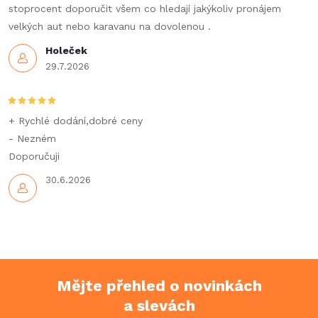
k
stoprocent doporučit všem co hledají jakýkoliv pronájem
velkých aut nebo karavanu na dovolenou .
y
Holeček
v
29.7.2026
ý
p
+ Rychlé dodání,dobré ceny
- Nezném
i
Doporučuji
s
30.6.2026
u
Mějte přehled o novinkách
a slevách