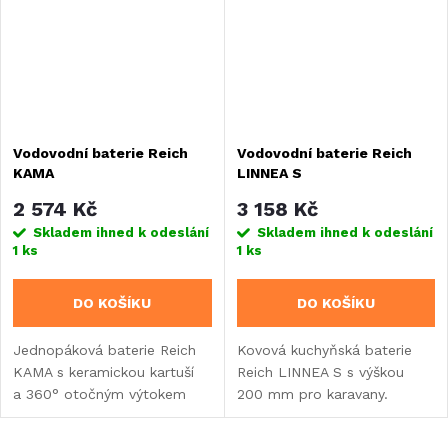
Vodovodní baterie Reich
Vodovodní baterie Reich
KAMA
LINNEA S
2 574 Kč
3 158 Kč
Skladem ihned k odeslání
Skladem ihned k odeslání
1 ks
1 ks
DO KOŠÍKU
DO KOŠÍKU
Jednopáková baterie Reich
Kovová kuchyňská baterie
KAMA s keramickou kartuší
Reich LINNEA S s výškou
a 360° otočným výtokem
200 mm pro karavany.
pro karavany. Disponuje
Jednopáková s rozsahem
mikrospínačem pro
otáčení 160° a integrovanou