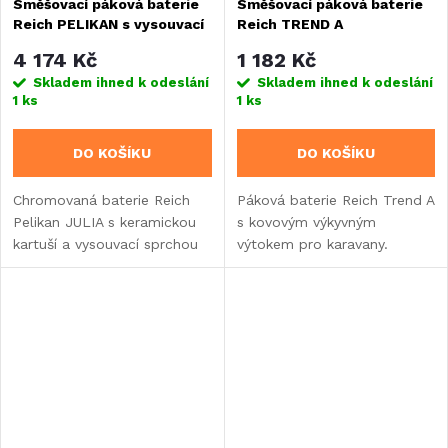
Směšovací páková baterie
Směšovací páková baterie
Reich PELIKAN s vysouvací
Reich TREND A
sprchou JULIA
4 174 Kč
1 182 Kč
Skladem ihned k odeslání
Skladem ihned k odeslání
1 ks
1 ks
DO KOŠÍKU
DO KOŠÍKU
Chromovaná baterie Reich
Páková baterie Reich Trend A
Pelikan JULIA s keramickou
s kovovým výkyvným
kartuší a vysouvací sprchou
výtokem pro karavany.
60 cm. Vhodná pro UniQuick
Připojení UniQuick,
12 mm systém, montážní
kompatibilní s tlakovými
otvor Ø 33 mm...
i samospádovými systémy
a integrovaným...