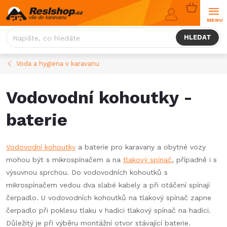
Přejít
NÁKUPNÍ
na
KOŠÍK
obsah
HLEDAT
Voda a hygiena v karavanu
Vodovodní kohoutky -
baterie
Vodovodní kohoutky
a baterie pro karavany a obytné vozy
mohou být s mikrospínačem a na
tlakový spínač
, případně i s
výsuvnou sprchou. Do vodovodních kohoutků s
mikrospínačem vedou dva slabé kabely a při otáčení spínají
čerpadlo. U vodovodních kohoutků na tlakový spínač zapne
čerpadlo při poklesu tlaku v hadici tlakový spínač na hadici.
Důležitý je při výběru montážní otvor stávající baterie.