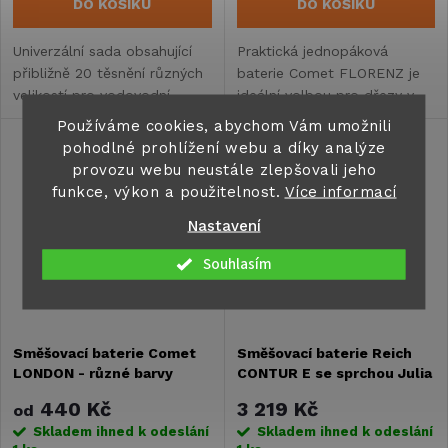
DO KOŠÍKU
DO KOŠÍKU
Univerzální sada obsahující
Praktická jednopáková
přibližně 20 těsnění různých
baterie Comet FLORENZ je
velikostí pro vodovodní
ideální volbou pro dřezy v
armatury v karavanech.
obytných vozech,
Používáme cookies, abychom Vám umožnili
Vysokotlaké kroužky 3/8"
karavanech i vestavbách.
pohodlné prohlížení webu a díky analýze
a 1/2" i těsnění aerátorů...
provozu webu neustále zlepšovali jeho
funkce, výkon a použitelnost.
Více informací
Nastavení
Souhlasím
Směšovací baterie Comet
Směšovací baterie Reich
LONDON - různé barvy
CONTUR E se sprchou Julia
440 Kč
3 219 Kč
od
Skladem ihned k odeslání
Skladem ihned k odeslání