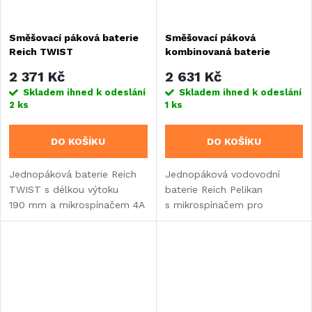
Směšovací páková baterie
Směšovací páková
Reich TWIST
kombinovaná baterie
Pelikan, s přepínačem
2 371 Kč
2 631 Kč
Skladem ihned k odeslání
Skladem ihned k odeslání
2 ks
1 ks
DO KOŠÍKU
DO KOŠÍKU
Jednopáková baterie Reich
Jednopáková vodovodní
TWIST s délkou výtoku
baterie Reich Pelikan
190 mm a mikrospínačem 4A
s mikrospínačem pro
pro obytné vozy. Nabízí
karavany a obytné vozy.
keramickou kartuši, otočný
Otočné ramínko v rozsahu
výtok a snadnou montáž do
360° s keramickou kartuší
otvoru...
a standardní...