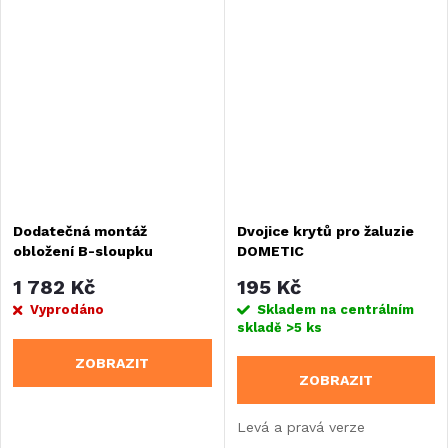
adaptéru použít i na boku.
Vhodné pro Fiat Ducato od
modelového roku 2006/07.
Dodatečná montáž
Dvojice krytů pro žaluzie
obložení B-sloupku
DOMETIC
1 782 Kč
195 Kč
Vyprodáno
Skladem na centrálním
skladě
>5 ks
ZOBRAZIT
ZOBRAZIT
Levá a pravá verze