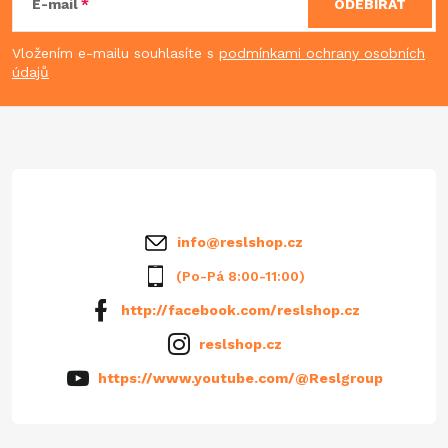
á
E-mail
ODEBÍRAT
p
Vložením e-mailu souhlasíte s
podmínkami ochrany osobních
údajů
a
t
í
info
@
reslshop.cz
(Po-Pá 8:00-11:00)
http://facebook.com/reslshop.cz
reslshop.cz
https://www.youtube.com/@Reslgroup