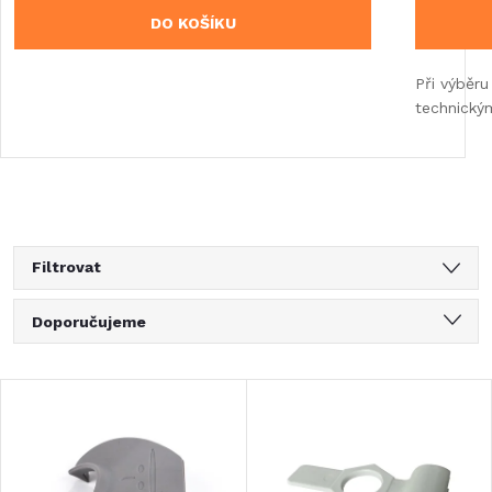
DO KOŠÍKU
Při výběru
technický
Filtrovat
Ř
Doporučujeme
a
Nejlevnější
V
Nejdražší
z
ý
Nejprodávanější
e