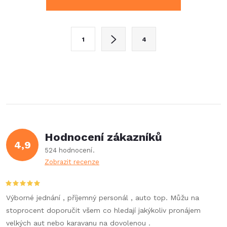
v
l
S
1
4
t
á
r
d
á
a
n
k
c
o
í
v
Hodnocení zákazníků
4,9
á
p
524 hodnocení
n
Zobrazit recenze
r
í
v
Výborné jednání , příjemný personál , auto top. Můžu na
k
stoprocent doporučit všem co hledají jakýkoliv pronájem
velkých aut nebo karavanu na dovolenou .