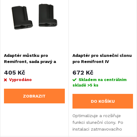
t
ů
ů
Adaptér můstku pro
Adaptér pro sluneční clonu
Remifront, sada pravý a
pro Remifront IV
levý
405 Kč
672 Kč
Vyprodáno
Skladem na centrálním
skladě
>5 ks
ZOBRAZIT
DO KOŠÍKU
Optimalizuje a rozšiřuje
funkci sluneční clony. Po
instalaci zatmavovacího
systému REMIS ji lze pomocí