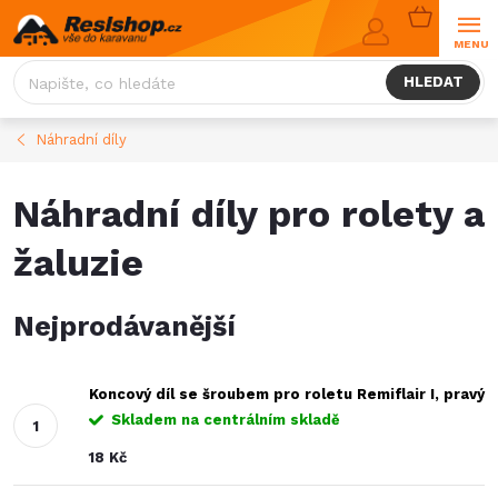
Přejít
NÁKUPNÍ
na
KOŠÍK
obsah
HLEDAT
Náhradní díly
Náhradní díly pro rolety a
žaluzie
Nejprodávanější
Koncový díl se šroubem pro roletu Remiflair I, pravý
Skladem na centrálním skladě
18 Kč