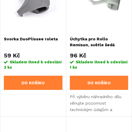
Abecedně
p
n
i
í
s
Svorka DuoPlissee roleta
Úchytka pro Rollo
p
Remisun, světle šedá
p
r
59 Kč
96 Kč
r
Skladem ihned k odeslání
Skladem ihned k odeslání
3 ks
1 ks
o
o
DO KOŠÍKU
DO KOŠÍKU
d
d
Při výběru náhradního dílu
u
věnujte pozornost
u
technickým údajům a
k
informacím o výrobku.
k
t