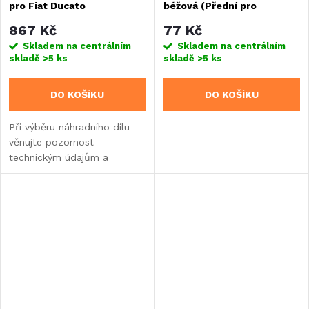
pro Fiat Ducato
béžová (Přední pro
Remifront IV 2011 Ducato)
867 Kč
77 Kč
Skladem na centrálním
Skladem na centrálním
skladě
>5 ks
skladě
>5 ks
DO KOŠÍKU
DO KOŠÍKU
Při výběru náhradního dílu
věnujte pozornost
technickým údajům a
informacím o výrobku.