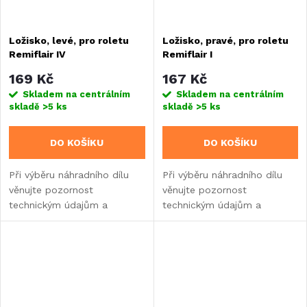
Ložisko, levé, pro roletu
Ložisko, pravé, pro roletu
Remiflair IV
Remiflair I
169 Kč
167 Kč
Skladem na centrálním
Skladem na centrálním
skladě
>5 ks
skladě
>5 ks
DO KOŠÍKU
DO KOŠÍKU
Při výběru náhradního dílu
Při výběru náhradního dílu
věnujte pozornost
věnujte pozornost
technickým údajům a
technickým údajům a
informacím o výrobku.
informacím o výrobku.