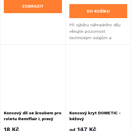
ZOBRAZIT
DO KOŠÍKU
Při výběru náhradního dílu
věnujte pozornost
technickým údajům a
informacím o výrobku.
Koncový díl se šroubem pro
Koncový kryt DOMETIC -
roletu Remiflair I, pravý
béžový
18 Kč
147 Kč
od