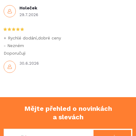
y
Holeček
v
29.7.2026
ý
p
+ Rychlé dodání,dobré ceny
- Nezném
i
Doporučuji
s
30.6.2026
u
Mějte přehled o novinkách
a slevách
Z