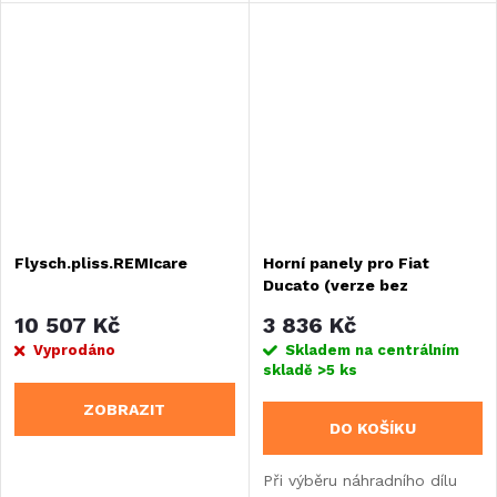
Flysch.pliss.REMIcare
Horní panely pro Fiat
Ducato (verze bez
snímače) pro Remifront III -
10 507 Kč
3 836 Kč
IV
Vyprodáno
Skladem na centrálním
skladě
>5 ks
ZOBRAZIT
DO KOŠÍKU
Při výběru náhradního dílu