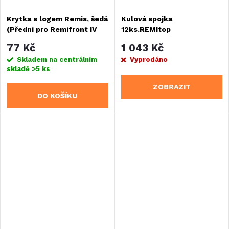
Krytka s logem Remis, šedá
Kulová spojka
(Přední pro Remifront IV
12ks.REMItop
2008 Ducato)
77 Kč
1 043 Kč
Skladem na centrálním
Vyprodáno
skladě
>5 ks
ZOBRAZIT
DO KOŠÍKU