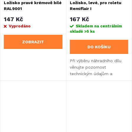
Ložisko pravé krémově bílé
Ložisko, levé, pro roletu
RAL9001
Remiflair I
147 Kč
167 Kč
Vyprodáno
Skladem na centrálním
skladě
>5 ks
ZOBRAZIT
DO KOŠÍKU
Při výběru náhradního dílu
věnujte pozornost
technickým údajům a
informacím o výrobku.