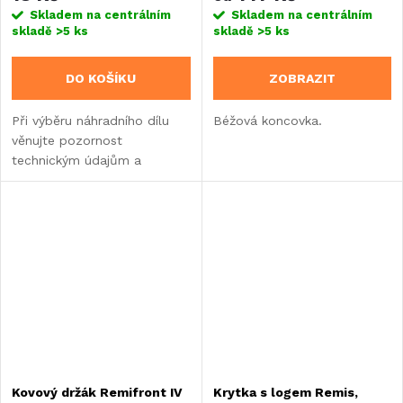
Skladem na centrálním
Skladem na centrálním
skladě
>5 ks
skladě
>5 ks
DO KOŠÍKU
ZOBRAZIT
Při výběru náhradního dílu
Béžová koncovka.
věnujte pozornost
technickým údajům a
informacím o výrobku.
Kovový držák Remifront IV
Krytka s logem Remis,