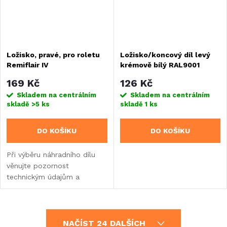
Ložisko, pravé, pro roletu
Ložisko/koncový díl levý
Remiflair IV
krémově bílý RAL9001
169 Kč
126 Kč
Skladem na centrálním
Skladem na centrálním
skladě
>5 ks
skladě
1 ks
DO KOŠÍKU
DO KOŠÍKU
Při výběru náhradního dílu
věnujte pozornost
technickým údajům a
informacím o výrobku.
O
NAČÍST 24 DALŠÍCH