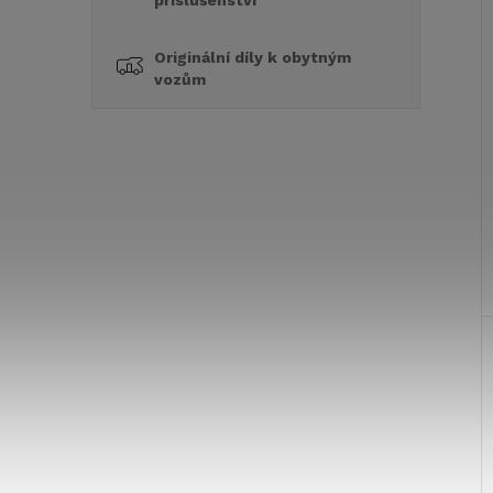
příslušenství
Originální díly k obytným
vozům