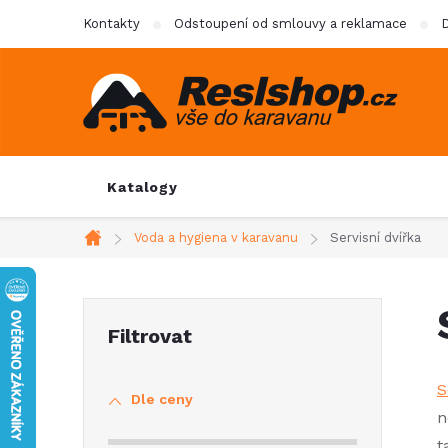
Přejít
Kontakty
Odstoupení od smlouvy a reklamace
D
na
obsah
Katalogy
Voda a hygiena v karavanu
Servisní dvířka
Domů
P
o
S
Dle ceny
s
n
t