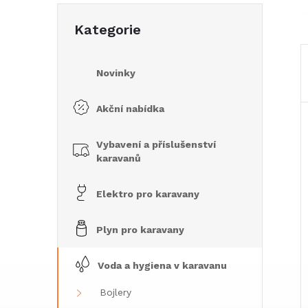
e
Přeskočit
Kategorie
kategorie
l
Novinky
Akční nabídka
Vybavení a příslušenství
karavanů
Elektro pro karavany
Plyn pro karavany
Voda a hygiena v karavanu
Bojlery