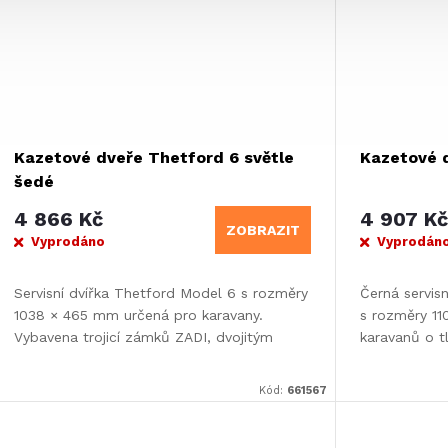
Kazetové dveře Thetford 6 světle
Kazetové 
šedé
4 866 Kč
4 907 K
ZOBRAZIT
Vyprodáno
Vyprodán
Servisní dvířka Thetford Model 6 s rozměry
Černá servis
1038 × 465 mm určená pro karavany.
s rozměry 1
Vybavena trojicí zámků ZADI, dvojitým
karavanů o 
těsněním a řezací šablonou pro...
trojitým tla
Kód:
661567