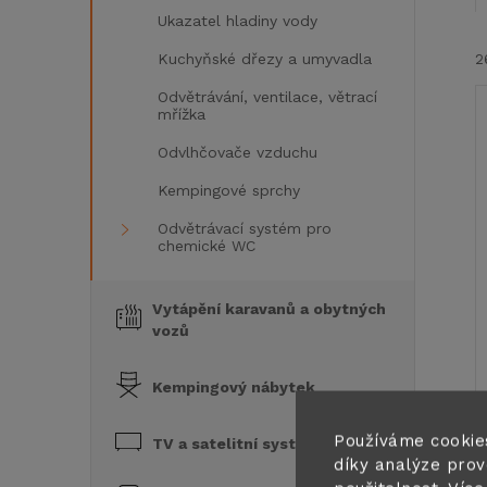
Ukazatel hladiny vody
Kuchyňské dřezy a umyvadla
2
Odvětrávání, ventilace, větrací
mřížka
Odvlhčovače vzduchu
Kempingové sprchy
Odvětrávací systém pro
í
chemické WC
i
Vytápění karavanů a obytných
vozů
Kempingový nábytek
Používáme cookie
TV a satelitní systémy
díky analýze prov