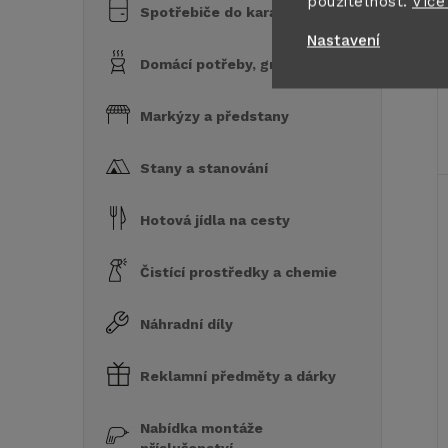
použitelnost.
Více
Spotřebiče do karavanu
Nastavení
Domácí potřeby, grily a vařiče
Markýzy a předstany
Stany a stanování
Hotová jídla na cesty
Čistící prostředky a chemie
Náhradní díly
Reklamní předměty a dárky
Nabídka montáže