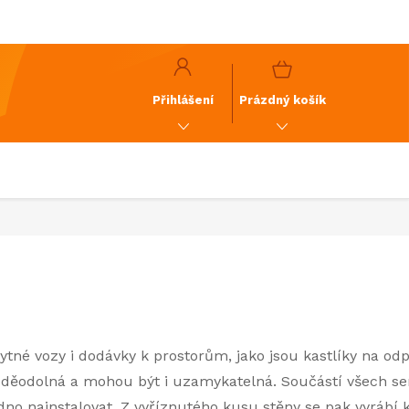
y
GDPR
NÁKUPNÍ
KOŠÍK
Přihlášení
Prázdný košík
tné vozy i dodávky k prostorům, jako jsou kastlíky na od
voděodolná a mohou být i uzamykatelná. Součástí všech ser
dno nainstalovat. Z vyříznutého kusu stěny se pak vyrábí