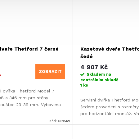
dveře Thetford 7 černé
Kazetové dveře Thetfo
šedé
4 907 Kč
č
ZOBRAZIT
Skladem na
o
centrálním skladě
1 ks
ní dvířka Thetford Model 7
108 × 346 mm pro stěny
Servisní dvířka Thetford Mo
tloušťce 23-39 mm. Vybavena
šedém provedení s rozměry
čítkovým zámkem...
pro horizontální montáž. V
karavanů o tloušťce...
Kód:
661569