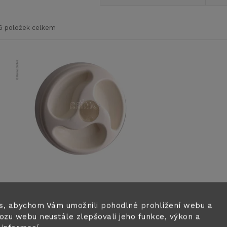
a
6
položek celkem
z
V
e
ý
n
p
p
s
r
p
o
r
Víko nádrže na vodu nebo naftu se
Čep pantu
s, abychom Vám umožnili pohodlné prohlížení webu a
d
3 úchyty - bez cylindrického zámku
a FD 5 2ks
ozu webu neustále zlepšovali jeho funkce, výkon a
a klíče