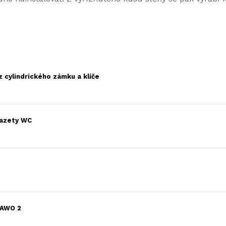
z cylindrického zámku a klíče
kazety WC
FAWO 2