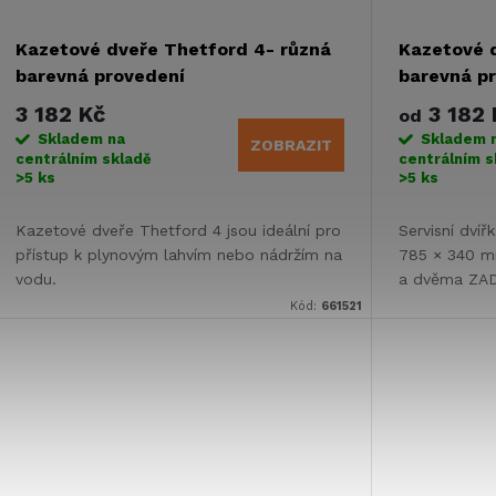
Kazetové dveře Thetford 4- různá
Kazetové d
barevná provedení
barevná p
3 182 Kč
3 182 
od
Skladem na
Skladem 
ZOBRAZIT
centrálním skladě
centrálním s
>5 ks
>5 ks
Kazetové dveře Thetford 4 jsou ideální pro
Servisní dví
přístup k plynovým lahvím nebo nádržím na
785 × 340 m
vodu.
a dvěma ZAD
karavanů o t
Kód:
661521