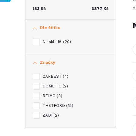
t
d
183
Kč
6877
Kč
r
Dle štítku
a
Na skladě
20
n
Značky
n
CARBEST
4
í
DOMETIC
2
p
REIMO
3
THETFORD
15
a
ZADI
2
n