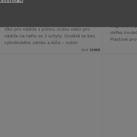
o
 informací
298 Kč
689 Kč
od
u
ZOBRAZIT
Skladem ihned k
Vyprodán
d
odeslání
2 ks
k
Originální če
u
Víko pro nádrže s pitnou vodou nebo pro
dvířka mode
t
nádrže na naftu se 3 úchyty. Dodává se bez
Plastové pro
k
cylindrického zámku a klíče - nutno
pro stěny ka
dokoupit zvlášť.
Kód:
52659
ů
t
ů