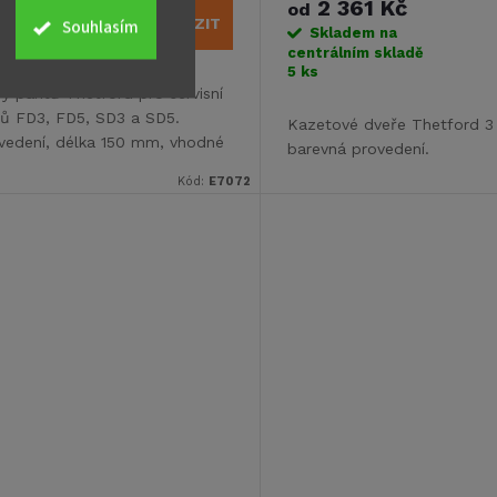
2 361 Kč
od
ZOBRAZIT
Souhlasím
Skladem na
o
centrálním skladě
5 ks
py pantů Thetford pro servisní
lů FD3, FD5, SD3 a SD5.
Kazetové dveře Thetford 3
vedení, délka 150 mm, vhodné
barevná provedení.
ravanů o tloušťce 23-39 mm.
Kód:
E7072