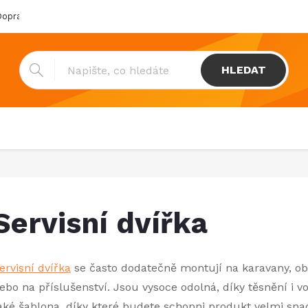
oprava & platba
Katalogy
Showroom
Obchodní podmínk
HLEDAT
Servisní dvířka
ervisní dvířka
se často dodatečně montují na karavany, oby
ebo na příslušenství. Jsou vysoce odolná, díky těsnění i 
aké šablona, díky které budete schopni produkt velmi sna