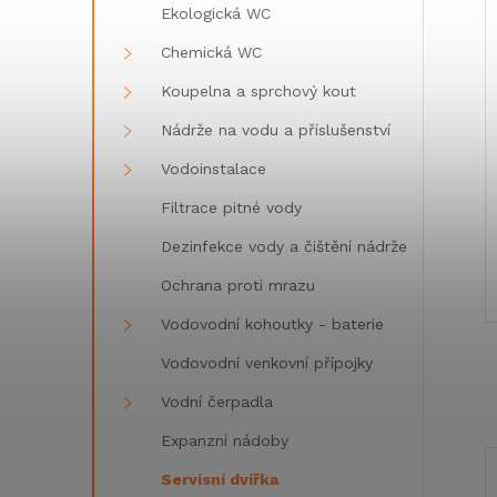
Ekologická WC
Chemická WC
Koupelna a sprchový kout
Nádrže na vodu a příslušenství
Vodoinstalace
Filtrace pitné vody
Dezinfekce vody a čištění nádrže
Ochrana proti mrazu
Vodovodní kohoutky - baterie
Vodovodní venkovní přípojky
Vodní čerpadla
Expanzní nádoby
Servisní dvířka