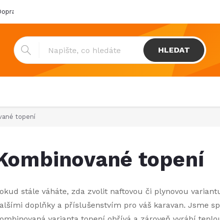
oprava & platba
Katalogy
Showroom
Obchodní podmínk
HLEDAT
ané topení
Kombinované topení
okud stále váháte, zda zvolit naftovou či plynovou varian
alšími doplňky a příslušenstvím pro váš karavan. Jsme sp
ombinovaná varianta topení ohřívá a zároveň vyrábí teplo