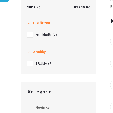
t
B
11012
Kč
87736
Kč
r
Dle štítku
a
Na skladě
7
n
Značky
n
TRUMA
7
í
p
Přeskočit
a
Kategorie
kategorie
n
Novinky