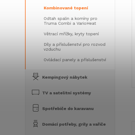
Kombinované topení
Odtah spalin a komíny pro
Truma Combi a VarioHeat
Větrací mřížky, kryty topení
Díly a příslušenství pro rozvod
vzduchu
Ovládací panely a příslušenství
Kempingový nábytek
TV a satelitní systémy
Spotřebiče do karavanu
Domácí potřeby, grily a vařiče