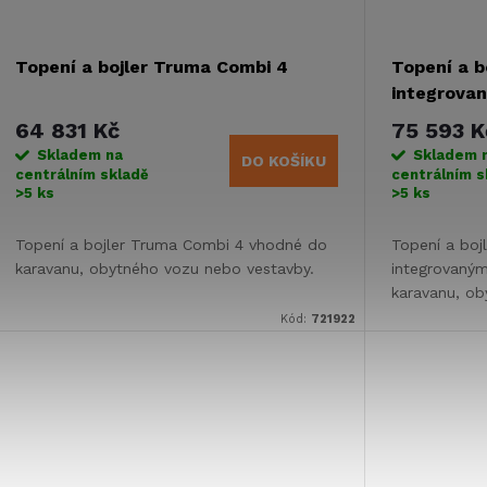
Topení a bojler Truma Combi 4
Topení a b
integrovan
64 831 Kč
75 593 K
Skladem na
Skladem 
DO KOŠÍKU
centrálním skladě
centrálním s
>5 ks
>5 ks
Topení a bojler Truma Combi 4 vhodné do
Topení a boj
karavanu, obytného vozu nebo vestavby.
integrovaným
karavanu, ob
Kód:
721922