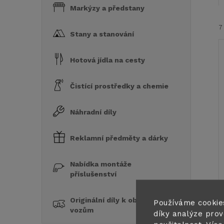
Markýzy a předstany
7
Stany a stanování
Hotová jídla na cesty
Čistící prostředky a chemie
í
Náhradní díly
i
Reklamní předměty a dárky
Nabídka montáže
příslušenství
Originální díly k obytným
Používáme cookie
vozům
díky analýze prov