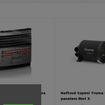
 přídavný ohřívač Truma
Naftové topení Truma 
t 230V
panelem iNet X