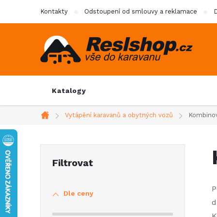
Přejít
Kontakty
Odstoupení od smlouvy a reklamace
D
na
obsah
Katalogy
Vytápění karavanů a obytných vozů
Kombinov
Domů
P
o
P
Dle ceny
s
d
K