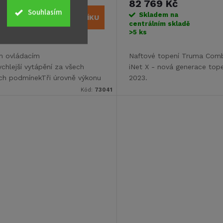
č
82 769 Kč
Souhlasím
na
Skladem na
DO KOŠÍKU
kladě
centrálním skladě
>5 ks
m ovládacím
Naftové topení Truma Comb
chlejší vytápění za všech
iNet X - nová generace tope
ch podmínekTři úrovně výkonu
2023.
Kód:
73041