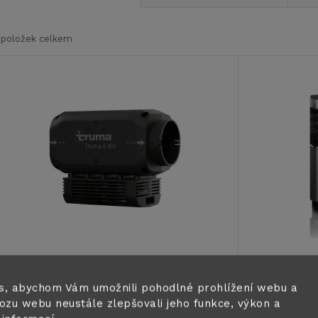
a
položek celkem
z
V
e
ý
n
p
p
s
r
p
o
r
Elektrická sada Truma E-KIT pro
Elektrický
s, abychom Vám umožnili pohodlné prohlížení webu a
d
topení VarioHeat
Ultra Hea
ozu webu neustále zlepšovali jeho funkce, výkon a