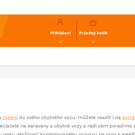
y
GDPR
NÁKUPNÍ
KOŠÍK
Přihlášení
Prázdný košík
tu
topení
do svého obytného vozu, můžete vsadit i na
komb
ecialisté na karavany a obytné vozy a rádi vám poradíme 
u vodu. Možností kombinovaného provozu na plyn a elektři