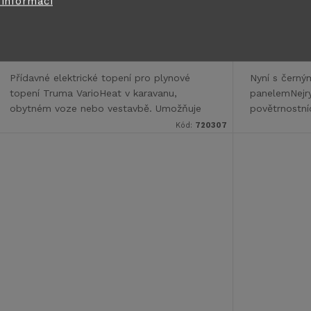
o
 informací
15 178 Kč
11 012 K
u
Skladem na
Skladem 
DO KOŠÍKU
d
centrálním skladě
centrálním s
2 ks
>5 ks
k
u
Přídavné elektrické topení pro plynové
Nyní s černý
t
topení Truma VarioHeat v karavanu,
panelemNejry
k
obytném voze nebo vestavbě. Umožňuje
povětrnostní
ů
kombinovat provoz topení v režimu
Kód:
720307
t
elektřina / plyn.
ů