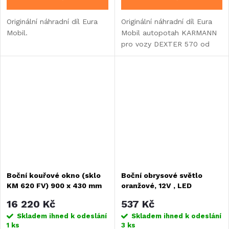
Originální náhradní díl Eura
Originální náhradní díl Eura
Mobil.
Mobil autopotah KARMANN
pro vozy DEXTER 570 od
roku 2025.
Boční kouřové okno (sklo
Boční obrysové světlo
KM 620 FV) 900 x 430 mm
oranžové, 12V , LED
pro vozy Davis/ Forster Van
16 220 Kč
537 Kč
Skladem ihned k odeslání
Skladem ihned k odeslání
1 ks
3 ks