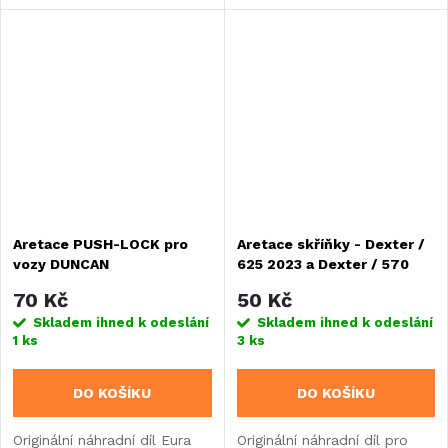
vozy Dexter 570 /
2021/2025.
Aretace PUSH-LOCK pro
Aretace skříňky - Dexter /
vozy DUNCAN
625 2023 a Dexter / 570
2025, šedá
70 Kč
50 Kč
Skladem ihned k odeslání
Skladem ihned k odeslání
1 ks
3 ks
DO KOŠÍKU
DO KOŠÍKU
Originální náhradní díl Eura
Originální náhradní díl pro