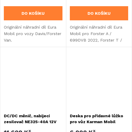
DO KOŠÍKU
DO KOŠÍKU
Originální náhradní díl Eura
Originální náhradní díl Eura
Mobil pro vozy Davis/Forster
Mobil pro Forster A /
Van.
699DVB 2022, Forster T /
745EB 2025.
DC/DC měnič, nabíjecí
Deska pro přídavné lůžko
zesilovač NE325-40A 12V
pro vůz Karman Mobil
Dexter 560 od roku výroby