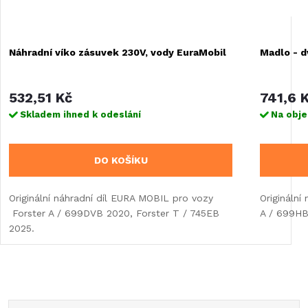
Náhradní víko zásuvek 230V, vody EuraMobil
Madlo - d
532,51 Kč
741,6 
Skladem ihned k odeslání
Na obj
DO KOŠÍKU
Originální náhradní díl EURA MOBIL pro vozy
Originální
Forster A / 699DVB 2020, Forster T / 745EB
A / 699HB
2025.