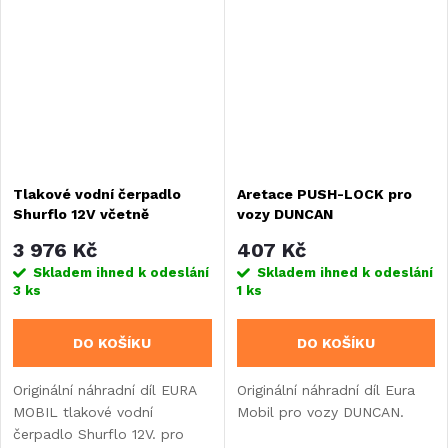
Tlakové vodní čerpadlo
Aretace PUSH-LOCK pro
Shurflo 12V včetně
vozy DUNCAN
instalačního návodu
3 976 Kč
407 Kč
Skladem ihned k odeslání
Skladem ihned k odeslání
3 ks
1 ks
DO KOŠÍKU
DO KOŠÍKU
Originální náhradní díl EURA
Originální náhradní díl Eura
MOBIL tlakové vodní
Mobil pro vozy DUNCAN.
čerpadlo Shurflo 12V. pro