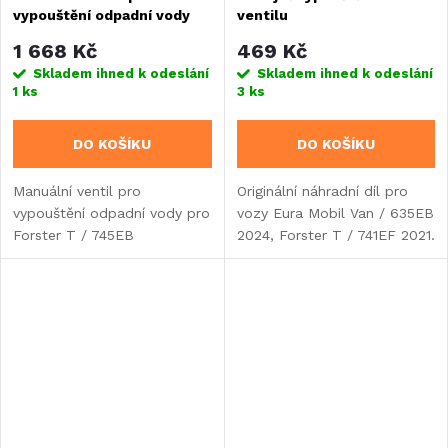
vypouštění odpadní vody
ventilu
1 668 Kč
469 Kč
Skladem ihned k odeslání
Skladem ihned k odeslání
1 ks
3 ks
DO KOŠÍKU
DO KOŠÍKU
Manuální ventil pro
Originální náhradní díl pro
vypouštění odpadní vody pro
vozy Eura Mobil Van / 635EB
Forster T / 745EB
2024, Forster T / 741EF 2021.
2022, Forster T / 745EB
2025.