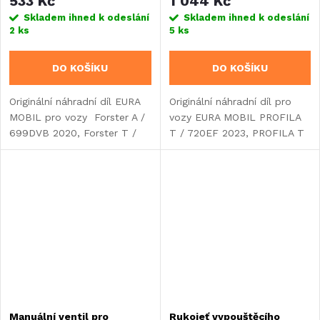
533 Kč
1 044 Kč
Skladem ihned k odeslání
Skladem ihned k odeslání
2 ks
5 ks
DO KOŠÍKU
DO KOŠÍKU
Originální náhradní díl EURA
Originální náhradní díl pro
MOBIL pro vozy Forster A /
vozy EURA MOBIL PROFILA
699DVB 2020, Forster T /
T / 720EF 2023, PROFILA T
745EB 2025.
/ 696EB 2024.
Manuální ventil pro
Rukojeť vypouštěcího