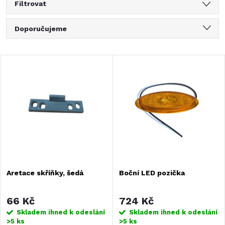
Filtrovat
Ř
Doporučujeme
a
Nejlevnější
V
Nejdražší
z
ý
Nejprodávanější
e
Abecedně
p
n
i
í
s
Aretace skříňky, šedá
Boční LED pozička
p
p
r
66 Kč
724 Kč
r
Skladem ihned k odeslání
Skladem ihned k odeslání
>5 ks
>5 ks