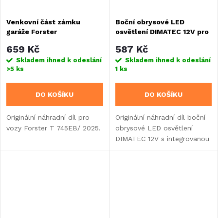
Venkovní část zámku
Boční obrysové LED
garáže Forster
osvětlení DIMATEC 12V pro
RIMOR KILIG/ SARUS
659 Kč
587 Kč
Skladem ihned k odeslání
Skladem ihned k odeslání
>5 ks
1 ks
DO KOŠÍKU
DO KOŠÍKU
Originální náhradní díl pro
Originální náhradní díl boční
vozy Forster T 745EB/ 2025.
obrysové LED osvětlení
DIMATEC 12V s integrovanou
odrazkou - spolehlivé a
úsporné osvětlení pro
karavany, obytné vozy i
přívěsy.