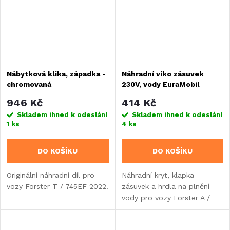
Nábytková klika, západka -
Náhradní víko zásuvek
chromovaná
230V, vody EuraMobil
946 Kč
414 Kč
Skladem ihned k odeslání
Skladem ihned k odeslání
1 ks
4 ks
DO KOŠÍKU
DO KOŠÍKU
Originální náhradní díl pro
Náhradní kryt, klapka
vozy Forster T / 745EF 2022.
zásuvek a hrdla na plnění
vody pro vozy Forster A /
699DVB, Forster A / 699HB
rok výroby 2022.