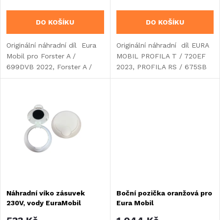
o
o
DO KOŠÍKU
DO KOŠÍKU
d
d
Originální náhradní díl Eura
Originální náhradní díl EURA
u
Mobil pro Forster A /
MOBIL PROFILA T / 720EF
u
699DVB 2022, Forster A /
2023, PROFILA RS / 675SB
k
741VB 2022.
2024.
k
t
t
ů
ů
Náhradní víko zásuvek
Boční pozička oranžová pro
230V, vody EuraMobil
Eura Mobil