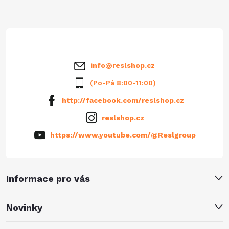
t
í
info
@
reslshop.cz
(Po-Pá 8:00-11:00)
http://facebook.com/reslshop.cz
reslshop.cz
https://www.youtube.com/@Reslgroup
Informace pro vás
Novinky