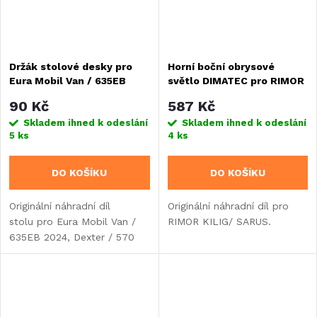
Držák stolové desky pro
Horní boční obrysové
Eura Mobil Van / 635EB
světlo DIMATEC pro RIMOR
2024, Dexter / 570 2023
KILIG/ SARUS
90 Kč
587 Kč
Skladem ihned k odeslání
Skladem ihned k odeslání
5 ks
4 ks
DO KOŠÍKU
DO KOŠÍKU
Originální náhradní díl
Originální náhradní díl pro
stolu pro Eura Mobil Van /
RIMOR KILIG/ SARUS.
635EB 2024, Dexter / 570
2023.