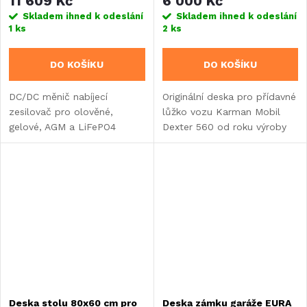
11 609 Kč
6 000 Kč
2003
Skladem ihned k odeslání
Skladem ihned k odeslání
1 ks
2 ks
DO KOŠÍKU
DO KOŠÍKU
DC/DC měnič nabíjecí
Originální deska pro přídavné
zesilovač pro olověné,
lůžko vozu Karman Mobil
gelové, AGM a LiFePO4
Dexter 560 od roku výroby
baterie
2003.
Deska stolu 80x60 cm pro
Deska zámku garáže EURA