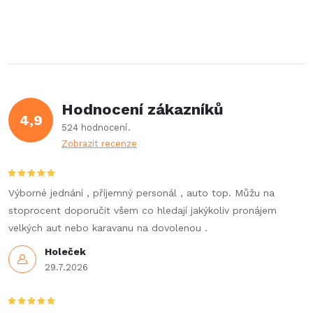
r
d
á
a
n
k
c
o
í
v
Hodnocení zákazníků
4,9
á
p
524 hodnocení
n
Zobrazit recenze
r
í
v
Výborné jednání , příjemný personál , auto top. Můžu na
k
stoprocent doporučit všem co hledají jakýkoliv pronájem
velkých aut nebo karavanu na dovolenou .
y
Holeček
v
29.7.2026
ý