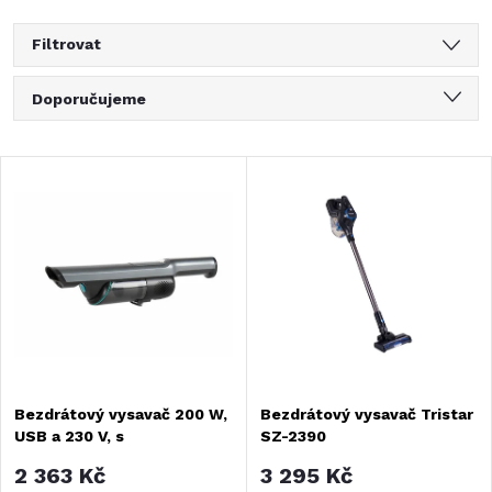
Filtrovat
Ř
Doporučujeme
a
Nejlevnější
V
Nejdražší
z
ý
Nejprodávanější
e
Abecedně
p
n
i
í
s
Bezdrátový vysavač 200 W,
Bezdrátový vysavač Tristar
p
USB a 230 V, s
SZ-2390
p
příslušenstvím -
r
2 363 Kč
3 295 Kč
Stříbrnošedý