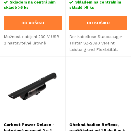
r
Skladem na centrálním
Skladem na centrálním
skladě
>5 ks
skladě
>5 ks
o
o
DO KOŠÍKU
DO KOŠÍKU
d
d
Možnost nabíjení 230 V USB
Der kabellose Staubsauger
u
2 nastavitelné úrovně
Tristar SZ-2390 vereint
u
Leistung und Flexibilität.
k
Dank seinem kraftvollen 250-
k
Watt-Gleichstrommotor
t
bietet er eine Saugleistung
t
von 23 kPa – ideal für...
ů
ů
Carbest Power Deluxe -
Ohebná hadice Beflexx,
bateriový vysavač 2 v 1
rozšiřitelná od 1,5 do 9 m k