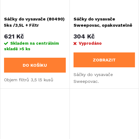
Sáčky do vysavače (80490)
Sáčky do vysavače
5ks /3,5L + Filtr
Sweepovac, opakovatelně
použitelné - 2 kusy
621 Kč
304 Kč
Skladem na centrálním
Vyprodáno
skladě
>5 ks
ZOBRAZIT
DO KOŠÍKU
Sáčky do vysavače
Objem filtrů 3,5 l5 kusů
Sweepovac.