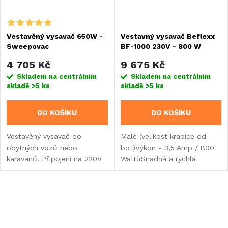
Vestavěný vysavač 650W -
Vestavný vysavač Beflexx
Sweepovac
BF-1000 230V - 800 W
4 705 Kč
9 675 Kč
Skladem na centrálním
Skladem na centrálním
skladě
>5 ks
skladě
>5 ks
DO KOŠÍKU
DO KOŠÍKU
Vestavěný vysavač do
Malé (velikost krabice od
obytných vozů nebo
bot)Výkon - 3,5 Amp / 800
karavanů. Připojení na 220V
WattůSnadná a rychlá
- 240V.
instalacePraktické a
pohodlné používáníRychle
připravené k použití
O
v