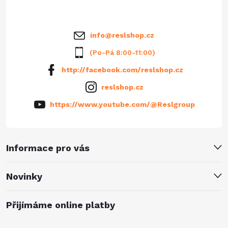
í
info
@
reslshop.cz
(Po-Pá 8:00-11:00)
http://facebook.com/reslshop.cz
reslshop.cz
https://www.youtube.com/@Reslgroup
Informace pro vás
Novinky
Přijímáme online platby