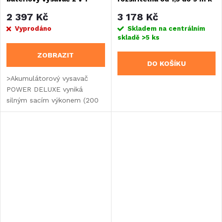
vysavači 80490
2 397 Kč
3 178 Kč
Vyprodáno
Skladem na centrálním
skladě
>5 ks
ZOBRAZIT
DO KOŠÍKU
>Akumulátorový vysavač
POWER DELUXE vyniká
silným sacím výkonem (200
W), bezsáčkovým filtrem z
nerezové oceli a štíhlým
praktickým designem s
malou velikostí balení.
Vysavač lze...