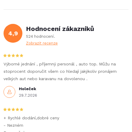
l
á
Hodnocení zákazníků
d
4,9
524 hodnocení
a
Zobrazit recenze
c
í
Výborné jednání , příjemný personál , auto top. Můžu na
stoprocent doporučit všem co hledají jakýkoliv pronájem
p
velkých aut nebo karavanu na dovolenou .
r
Holeček
29.7.2026
v
k
+ Rychlé dodání,dobré ceny
y
- Nezném