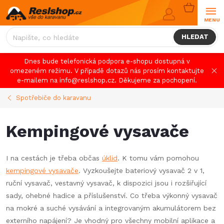
Přejít
NÁKUPNÍ
na
KOŠÍK
obsah
HLEDAT
Dnes bude telefonická podpora e-shopu dostupná v
omezeném režimu. V případě dotazů nás prosím kontaktujte
e-mailem na info@reslshop.cz. Děkujeme za pochopení.
Spotřebiče do karavanu
Kempingové vysavače
I na cestách je třeba občas
úklid
. K tomu vám pomohou
kempingové vysavače
. Vyzkoušejte bateriový vysavač 2 v 1,
ruční vysavač, vestavný vysavač, k dispozici jsou i rozšiřující
sady, ohebné hadice a příslušenství. Co třeba výkonný vysavač
na mokré a suché vysávání a integrovaným akumulátorem bez
externího napájení? Je vhodný pro všechny mobilní aplikace a