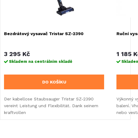
Bezdrátový vysavač Tristar SZ-2390
Ruční vys
3 295 Kč
1 185 K
Skladem na centrálním skladě
Skladem
DO KOŠÍKU
Der kabellose Staubsauger Tristar SZ-2390
Výkonný vy
vereint Leistung und Flexibilität. Dank seinem
balení. V
kraftvollen
nebo vest