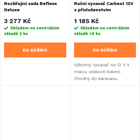
Rozšiřující sada Beflexx
Ruční vysavač Carbest 12V
Deluxe
s příslušenstvím
3 277 Kč
1 185 Kč
Skladem na centrálním
Skladem na centrálním
skladě
2 ks
skladě
>5 ks
DO KOŠÍKU
DO KOŠÍKU
Výkonný vysavač na 12 V s
malou velikostí balení.
Vhodný do karavanu,
obytného vozu nebo
vestavby.