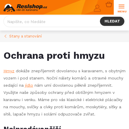
Přejít
NÁKUPNÍ
na
KOŠÍK
obsah
HLEDAT
Stany a stanování
Ochrana proti hmyzu
Hmyz
dokáže znepříjemnit dovolenou s karavanem, s obytným
vozem i pod stanem. Noční nálety komárů a otravné mouchy
sedající na
jídlo
nám umí dovolenou pěkně znepříjemnit.
Využijte naše způsoby ochrany před obtížným hmyzem v
karavanu i venku. Máme pro vás klasické i elektrické plácačky
na mouchy, svíčky a cívky proti komárům, moskytiéry, síťky a
sítě, lapače hmyzu i solární odpuzovače zvířat.