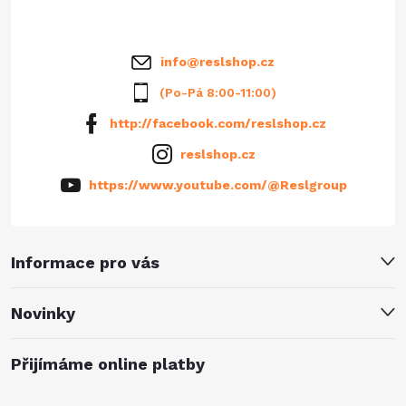
í
info
@
reslshop.cz
(Po-Pá 8:00-11:00)
http://facebook.com/reslshop.cz
reslshop.cz
https://www.youtube.com/@Reslgroup
Informace pro vás
Novinky
Přijímáme online platby