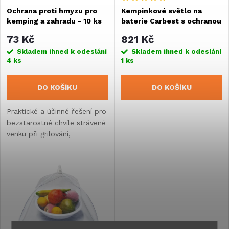
s
Ochrana proti hmyzu pro
Kempinkové světlo na
p
kemping a zahradu - 10 ks
baterie Carbest s ochranou
p
proti komárům
r
73 Kč
821 Kč
r
Skladem ihned k odeslání
Skladem ihned k odeslání
4 ks
1 ks
o
o
DO KOŠÍKU
DO KOŠÍKU
d
d
Praktické a účinné řešení pro
u
bezstarostné chvíle strávené
u
venku při grilování,
k
kempování nebo rybaření.
k
t
t
ů
ů