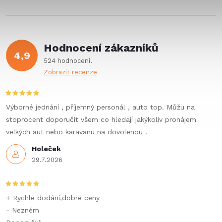
l
á
Hodnocení zákazníků
d
4,9
524 hodnocení
a
Zobrazit recenze
c
í
Výborné jednání , příjemný personál , auto top. Můžu na
stoprocent doporučit všem co hledají jakýkoliv pronájem
p
velkých aut nebo karavanu na dovolenou .
r
Holeček
29.7.2026
v
k
+ Rychlé dodání,dobré ceny
y
- Nezném