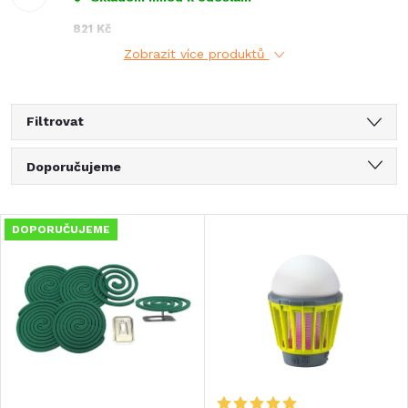
821 Kč
Zobrazit více produktů
Filtrovat
Ř
Doporučujeme
a
Nejlevnější
V
DOPORUČUJEME
Nejdražší
z
ý
Nejprodávanější
e
Abecedně
p
n
i
í