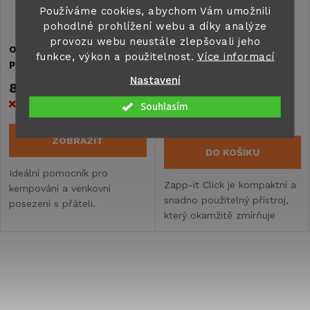
Používáme cookies, abychom Vám umožnili
pohodlné prohlížení webu a díky analýze
provozu webu neustále zlepšovali jeho
Ochranná síťka na
Přístroj proti svědění po
funkce, výkon a použitelnost.
Více informací
potraviny proti hmyzu
bodnutí hmyzem ZAPP-IT
NELE
Click
Nastavení
83 Kč
157 Kč
Vyprodáno
Skladem na centrálním
Souhlasím
skladě
>5 ks
ZOBRAZIT
DO KOŠÍKU
Ideální pomocník pro
Zapp-it Click je kompaktní a
kempování a venkovní
snadno použitelný přístroj,
posezení s přáteli.
který okamžitě zmírňuje
svědění a podráždění
způsobené bodnutím
komára nebo jiného hmyzu.
O
v