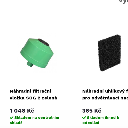
Vy
Náhradní filtrační
Náhradní uhlíkový fi
vložka SOG 2 zelená
pro odvětrávací sa
SOG
1 048 Kč
365 Kč
Skladem na centrálním
Skladem ihned k
skladě
odeslání