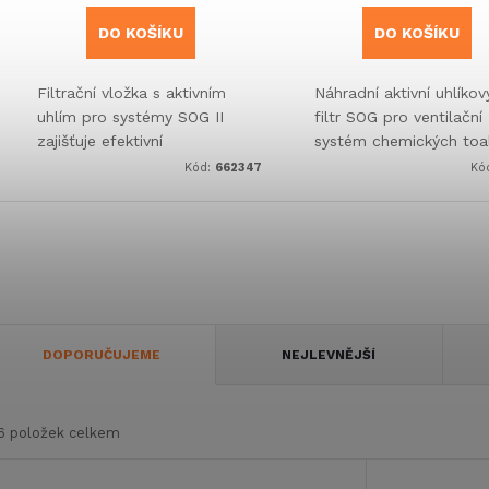
DO KOŠÍKU
DO KOŠÍKU
Filtrační vložka s aktivním
Náhradní aktivní uhlíkov
uhlím pro systémy SOG II
filtr SOG pro ventilační
zajišťuje efektivní
systém chemických toa
neutralizaci zápachu
s obsahem uhlíku >90 
Kód:
662347
Kó
u chemických
Určen
Ř
DOPORUČUJEME
NEJLEVNĚJŠÍ
a
6
položek celkem
z
V