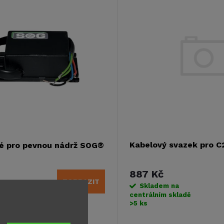
Kabelový svazek pro C
lé pro pevnou nádrž SOG®
887 Kč
ZOBRAZIT
Skladem na
o
centrálním skladě
>5 ks
 pro odpadní nádrž SOG.