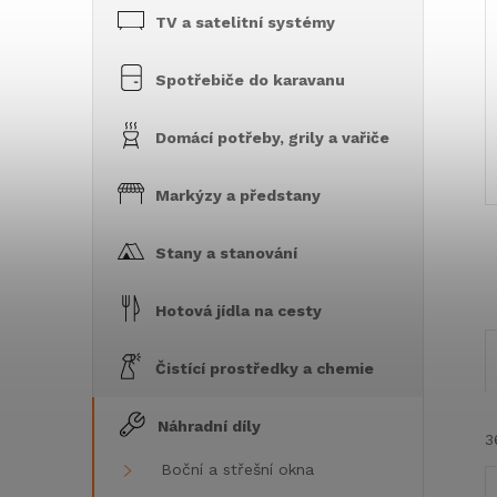
TV a satelitní systémy
Spotřebiče do karavanu
Domácí potřeby, grily a vařiče
Markýzy a předstany
Stany a stanování
Hotová jídla na cesty
Čistící prostředky a chemie
Náhradní díly
3
Boční a střešní okna