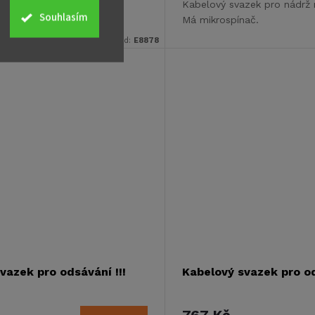
Kabelový svazek pro nádrž 
Souhlasím
Má mikrospínač.
Kód:
E8878
vazek pro odsávání !!!
Kabelový svazek pro od
767 Kč