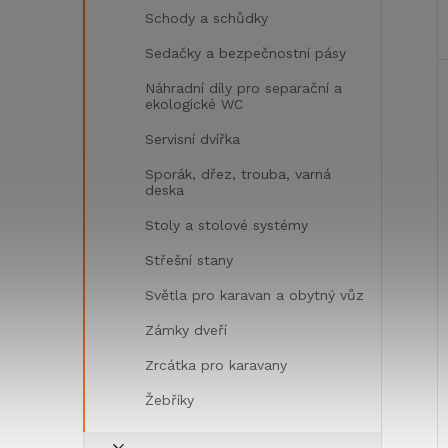
Schody a schůdky
Sedačky a bezpečnostní pásy
Náhradní díly pro separační a
ekologické WC
Servisní dvířka
Sporák, dřez, trouba, varná
deska
Stoly a stolové systémy
Střešní stany
Světla pro karavan a obytný vůz
Zámky dveří
Zrcátka pro karavany
Žebříky