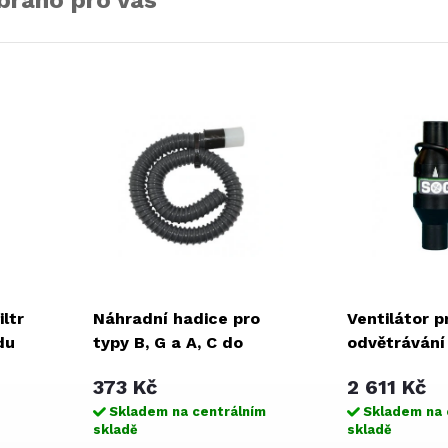
bráno pro vás
ltr
Náhradní hadice pro
Ventilátor p
du
typy B, G a A, C do
odvětrávání
roku 2009
373 Kč
2 611 Kč
Skladem na centrálním
Skladem na 
skladě
skladě