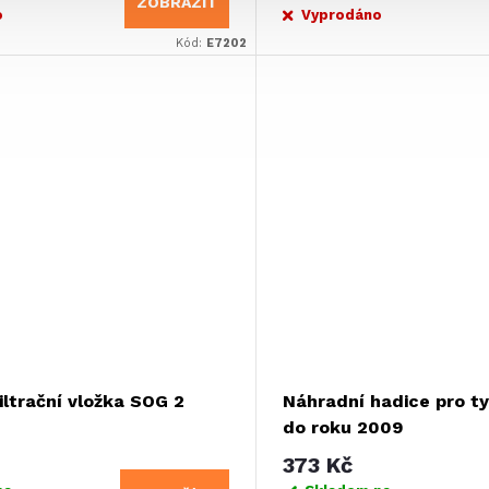
ZOBRAZIT
o
Vyprodáno
Kód:
E7202
iltrační vložka SOG 2
Náhradní hadice pro typ
do roku 2009
373 Kč