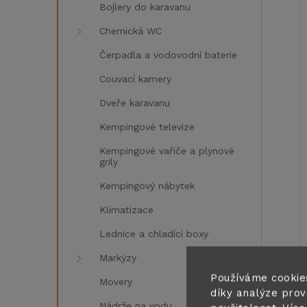
Bojlery do karavanu
Chemická WC
Čerpadla a vodovodní baterie
í
Couvací kamery
i
Dveře karavanu
Kempingové televize
Kempingové vařiče a plynové
grily
Kempingový nábytek
Klimatizace
Lednice a chladící boxy
Markýzy
Používáme cookie
Movery
díky analýze prov
Nádrže na vodu