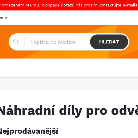
v omezeném režimu. V případě dotazů nás prosím kontaktujte e-mail
oprava & platba
Katalogy
Showroom
Obchodní podmínk
HLEDAT
Náhradní díly pro odv
Nejprodávanější