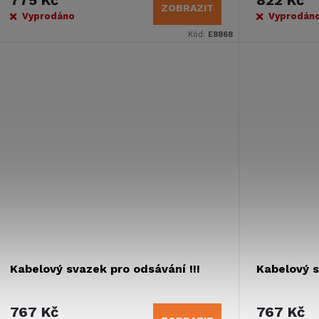
ZOBRAZIT
Vyprodáno
Vyprodán
Kód:
E8868
Kabelový svazek pro odsávání !!!
Kabelový s
767 Kč
767 Kč