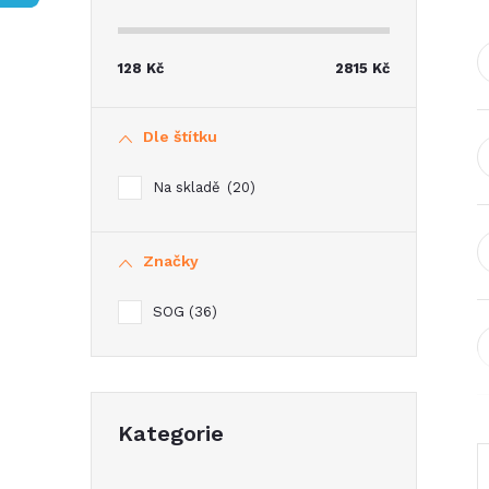
s
t
128
Kč
2815
Kč
r
Dle štítku
a
Na skladě
20
n
Značky
n
SOG
36
í
p
Přeskočit
a
Kategorie
kategorie