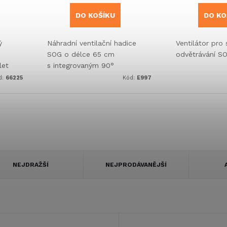
DO KOŠÍKU
DO KO
ý
Náhradní ventilační hadice
Ventilátor pro 
SOG o délce 65 cm
odvětrávání SO
let
s integrovaným 90°
%.
konektorem pro systémy
d:
66225
Kód:
E997
typu A, B, C a G.
NEJDRAŽŠÍ
NEJPRODÁVANĚJŠÍ