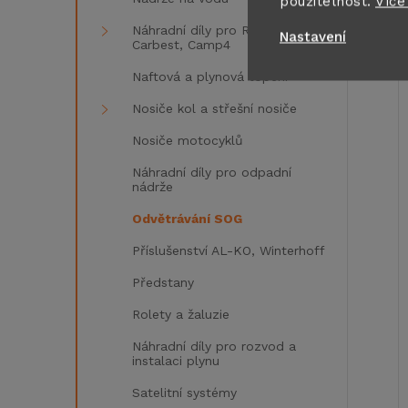
použitelnost.
Více
Náhradní díly pro Reimo,
Nastavení
Carbest, Camp4
Naftová a plynová topení
Nosiče kol a střešní nosiče
Nosiče motocyklů
Náhradní díly pro odpadní
nádrže
Odvětrávání SOG
Příslušenství AL-KO, Winterhoff
Předstany
Rolety a žaluzie
Náhradní díly pro rozvod a
instalaci plynu
Satelitní systémy