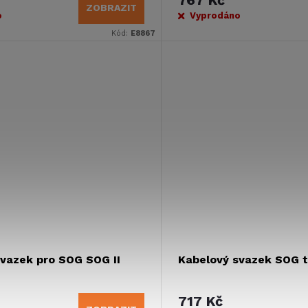
ZOBRAZIT
o
Vyprodáno
Kód:
E8867
vazek pro SOG SOG II
Kabelový svazek SOG 
717 Kč