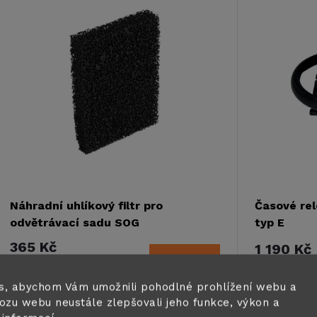
e
ý
n
p
p
s
r
p
o
r
Náhradní uhlíkový filtr pro
Časové re
d
odvětrávací sadu SOG
typ E
o
365 Kč
1 190 Kč
u
DO KOŠÍKU
Skladem ihned k
Vyprodán
d
odeslání
1 ks
s, abychom Vám umožnili pohodlné prohlížení webu a
k
Náhradní díl
ozu webu neustále zlepšovali jeho funkce, výkon a
u
Náhradní aktivní uhlíkový filtr SOG pro