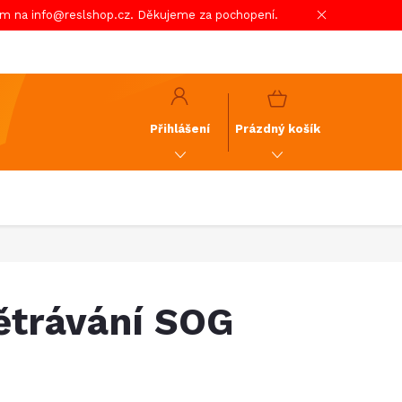
em na info@reslshop.cz. Děkujeme za pochopení.
y
GDPR
NÁKUPNÍ
KOŠÍK
Přihlášení
Prázdný košík
ětrávání SOG