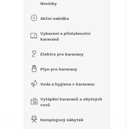
n
Novinky
e
Akční nabídka
l
Vybavení a příslušenství
karavanů
Elektro pro karavany
Plyn pro karavany
Voda a hygiena v karavanu
Vytápění karavanů a obytných
vozů
Kempingový nábytek