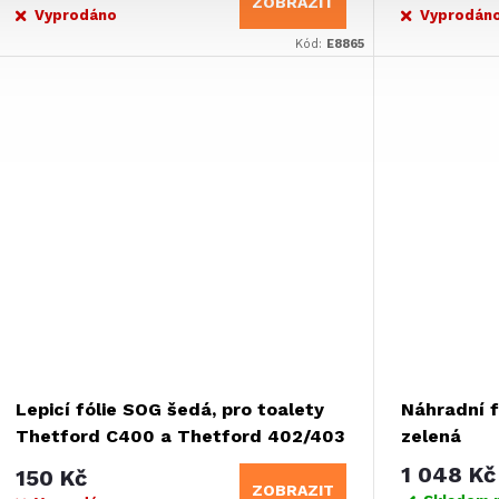
ZOBRAZIT
Vyprodáno
Vyprodán
Kód:
E8865
Lepicí fólie SOG šedá, pro toalety
Náhradní f
Thetford C400 a Thetford 402/403
zelená
1 048 Kč
150 Kč
ZOBRAZIT