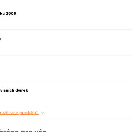
oku 2009
9
visních dvířek
razit více produktů