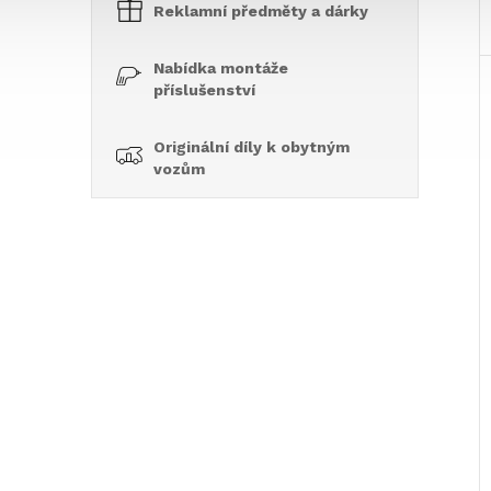
Reklamní předměty a dárky
Nabídka montáže
příslušenství
Originální díly k obytným
vozům