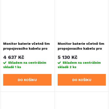
napětí palubní a...
Monitor baterie včetně 5m
Monitor baterie včetně 5m
propojovacího kabelu pro
propojovacího kabelu pro
baterii Epsilon
baterii Nomia
4 637 Kč
5 130 Kč
Skladem na centrálním
Skladem na centrálním
skladě
1 ks
skladě
2 ks
DO KOŠÍKU
DO KOŠÍKU