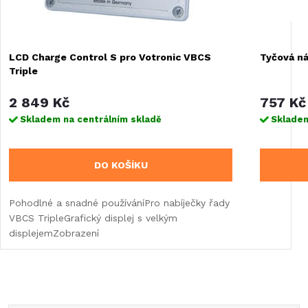
LCD Charge Control S pro Votronic VBCS
Tyčová n
Triple
2 849 Kč
757 Kč
Skladem na centrálním skladě
Skladem
DO KOŠÍKU
Pohodlné a snadné používáníPro nabíječky řady
VBCS TripleGrafický displej s velkým
displejemZobrazení