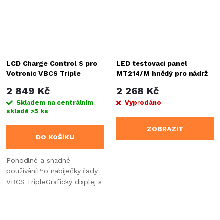
LCD Charge Control S pro
LED testovací panel
Votronic VBCS Triple
MT214/M hnědý pro nádrž
na pitnou vodu
2 849 Kč
2 268 Kč
Skladem na centrálním
Vyprodáno
skladě
>5 ks
ZOBRAZIT
DO KOŠÍKU
Pohodlné a snadné
používáníPro nabíječky řady
VBCS TripleGrafický displej s
velkým displejemZobrazení
nabíjecího proudu aktivního
nabíjecího zdrojeUkazatel