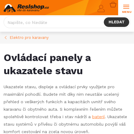
Přejít
NÁKUPNÍ
na
KOŠÍK
obsah
HLEDAT
Elektro pro karavany
Ovládací panely a
ukazatele stavu
Ukazatele stavu, displeje a ovládací prvky využijete pro
maximální pohodlí. Budete mít díky nim neustále ucelený
přehled o veškerých funkcích a kapacitách uvnitř svého
karavanu či obytného auta. S komplexním řešením můžete
spolehlivě kontrolovat třeba i stav nádrží a
baterií
. Ukazatele
stavu systémů v přívěsu či obytnému automobilu povýší váš
komfort cestování na zcela novou úroveň.