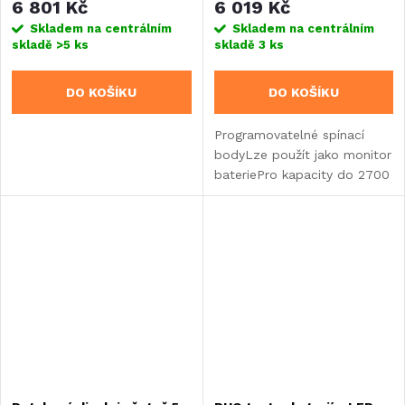
6 801 Kč
6 019 Kč
Skladem na centrálním
Skladem na centrálním
skladě
>5 ks
skladě
3 ks
DO KOŠÍKU
DO KOŠÍKU
Programovatelné spínací
bodyLze použít jako monitor
bateriePro kapacity do 2700
AhRozsah měření 7 - 32 V