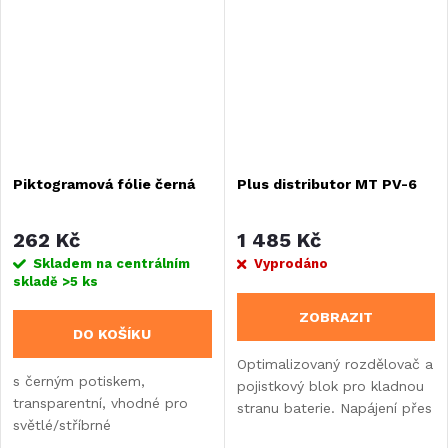
kontrolním panelu.
Piktogramová fólie černá
Plus distributor MT PV-6
262 Kč
1 485 Kč
Skladem na centrálním
Vyprodáno
skladě
>5 ks
ZOBRAZIT
DO KOŠÍKU
Optimalizovaný rozdělovač a
s černým potiskem,
pojistkový blok pro kladnou
transparentní, vhodné pro
stranu baterie. Napájení přes
světlé/stříbrné
společnou svorku (max. 50
povrchypředděrované,