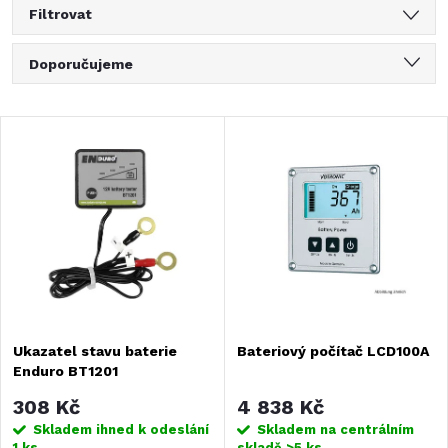
Filtrovat
Ř
Doporučujeme
a
Nejlevnější
V
Nejdražší
z
ý
Nejprodávanější
e
Abecedně
p
n
i
í
s
Ukazatel stavu baterie
Bateriový počítač LCD100A
p
Enduro BT1201
p
r
308 Kč
4 838 Kč
r
Skladem ihned k odeslání
Skladem na centrálním
1 ks
skladě
>5 ks