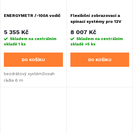
ENERGYMETR /-100A vodič
Flexibilní zobrazovací a
spínací systémy pro 12V
elektrické napájení
5 355 Kč
8 007 Kč
Skladem na centrálním
Skladem na centrálním
skladě
1 ks
skladě
>5 ks
DO KOŠÍKU
DO KOŠÍKU
bezdrátový systémDosah
rádia 6 m