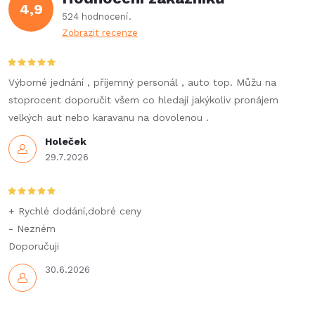
4,9
á
p
524 hodnocení
n
Zobrazit recenze
r
í
v
Výborné jednání , příjemný personál , auto top. Můžu na
k
stoprocent doporučit všem co hledají jakýkoliv pronájem
velkých aut nebo karavanu na dovolenou .
y
Holeček
v
29.7.2026
ý
p
+ Rychlé dodání,dobré ceny
- Nezném
i
Doporučuji
s
30.6.2026
u