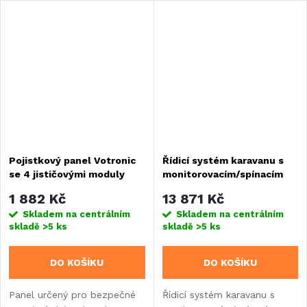
A); rozvod přes jednotlivé
odolné proti oděru, rozměry
zásuvky. Vybaveno šesti
piktogramů cca 12x10 mm
pojistkami 4 x...
Pojistkový panel Votronic
Řídicí systém karavanu s
se 4 jističovými moduly
monitorovacím/spínacím
systémem až pro 10
1 882 Kč
13 871 Kč
jednotek
Skladem na centrálním
Skladem na centrálním
skladě
>5 ks
skladě
>5 ks
DO KOŠÍKU
DO KOŠÍKU
Panel určený pro bezpečné
Řídicí systém karavanu s