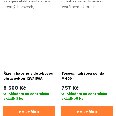
zapojení elektroinstalace v
monitorovacím/spínacím
obytných vozech,
systémem až pro 10
karavanech, dodávkách a
jednotek. Vhodné pro
lodích. Umožňuje
karavany, obytné vozy a
jednoduché a přehledné
vestavby.
jištění až čtyř samostatných
elektrických...
Řízení baterie s dotykovou
Tyčová nádržová sonda
obrazovkou 12V/150A
M400
8 568 Kč
757 Kč
Skladem na centrálním
Skladem na centrálním
skladě
3 ks
skladě
>5 ks
DO KOŠÍKU
DO KOŠÍKU