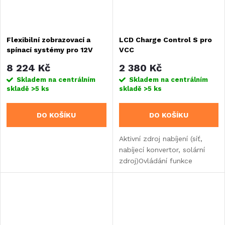
Flexibilní zobrazovací a
LCD Charge Control S pro
spínací systémy pro 12V
VCC
elektrické napájení
8 224 Kč
2 380 Kč
Skladem na centrálním
Skladem na centrálním
skladě
>5 ks
skladě
>5 ks
DO KOŠÍKU
DO KOŠÍKU
Aktivní zdroj nabíjení (síť,
nabíjecí konvertor, solární
zdroj)Ovládání funkce
nabíjení ze sítě (AC Power
Limit)Fáze nabíjení
baterieNapětí
palubní/startovací
baterieAktuální...