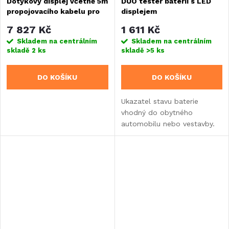
Dotykový displej včetně 5m
DUO tester baterií s LED
propojovacího kabelu pro
displejem
baterii Nomia
7 827 Kč
1 611 Kč
Skladem na centrálním
Skladem na centrálním
skladě
2 ks
skladě
>5 ks
DO KOŠÍKU
DO KOŠÍKU
Ukazatel stavu baterie
vhodný do obytného
automobilu nebo vestavby.