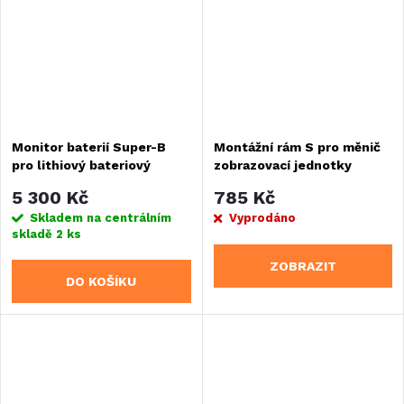
Monitor baterií Super-B
Montážní rám S pro měnič
pro lithiový bateriový
zobrazovací jednotky
systém BMS
5 300 Kč
785 Kč
Skladem na centrálním
Vyprodáno
skladě
2 ks
ZOBRAZIT
DO KOŠÍKU