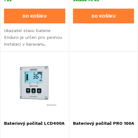
o
o
DO KOŠÍKU
DO KOŠÍKU
d
d
Ukazatel stavu baterie
u
Enduro je určen pro pevnou
u
instalaci v karavanu,
k
obytném automobilu nebo
k
lodi.
t
t
ů
ů
Bateriový počítač LCD400A
Bateriový počítač PRO 100A