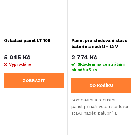
Ovládací panel LT 100
Panel pro sledování stavu
baterie a nádrží - 12 V
5 045 Kč
2 774 Kč
Vyprodáno
Skladem na centrálním
skladě
>5 ks
ZOBRAZIT
DO KOŠÍKU
Kompaktní a robustní
panel přináší volbu sledování
stavu napětí palubní a
startovací baterie, stavu
naplnění nádrží na pitnou i
odpadní vodu na jediném