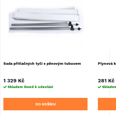
Sada přítlačných tyčí s pěnovým tubusem
Plynová 
1 329 Kč
281 Kč
Skladem ihned k odeslání
Skladem
DO KOŠÍKU