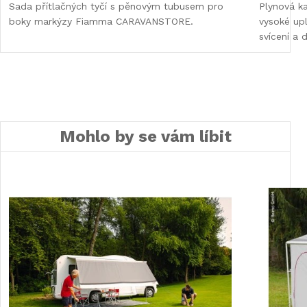
Sada přítlačných tyčí s pěnovým tubusem pro
Plynová k
boky markýzy Fiamma CARAVANSTORE.
vysoké upl
svícení a d
Mohlo by se vám líbit