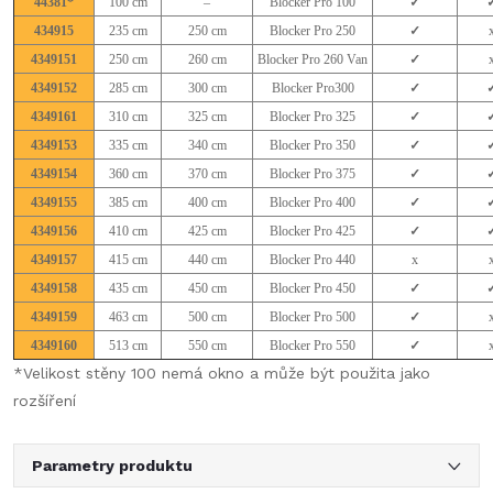
44381*
100 cm
–
Blocker Pro 100
✓
434915
235 cm
250 cm
Blocker Pro 250
✓
4349151
250 cm
260 cm
Blocker Pro 260 Van
✓
4349152
285 cm
300 cm
Blocker Pro300
✓
4349161
310 cm
325 cm
Blocker Pro 325
✓
4349153
335 cm
340 cm
Blocker Pro 350
✓
4349154
360 cm
370 cm
Blocker Pro 375
✓
4349155
385 cm
400 cm
Blocker Pro 400
✓
4349156
410 cm
425 cm
Blocker Pro 425
✓
4349157
415 cm
440 cm
Blocker Pro 440
x
4349158
435 cm
450 cm
Blocker Pro 450
✓
4349159
463 cm
500 cm
Blocker Pro 500
✓
4349160
513 cm
550 cm
Blocker Pro 550
✓
*Velikost stěny 100 nemá okno a může být použita jako
rozšíření
Parametry produktu