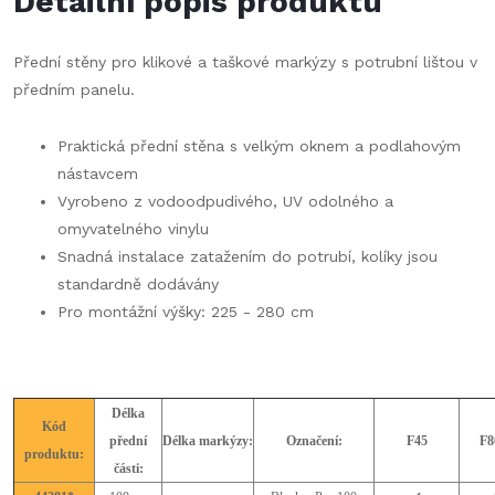
Detailní popis produktu
Přední stěny pro klikové a taškové markýzy s potrubní lištou v
předním panelu.
Praktická přední stěna s velkým oknem a podlahovým
nástavcem
Vyrobeno z vodoodpudivého, UV odolného a
omyvatelného vinylu
Snadná instalace zatažením do potrubí, kolíky jsou
standardně dodávány
Pro montážní výšky: 225 - 280 cm
Délka
Kód
přední
Délka markýzy:
Označení:
F45
F8
produktu:
části: