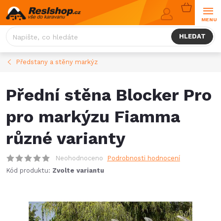
Přejít
NÁKUPNÍ
na
KOŠÍK
obsah
HLEDAT
Předstany a stěny markýz
Přední stěna Blocker Pro
pro markýzu Fiamma
různé varianty
Neohodnoceno
Podrobnosti hodnocení
Kód produktu:
Zvolte variantu