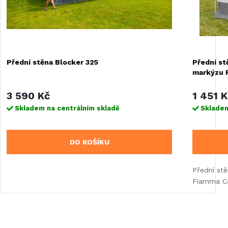
Přední stěna Blocker 325
Přední st
markýzu 
3 590 Kč
1 451 K
Skladem na centrálním skladě
Skladem
DO KOŠÍKU
Přední st
Fiamma Ca