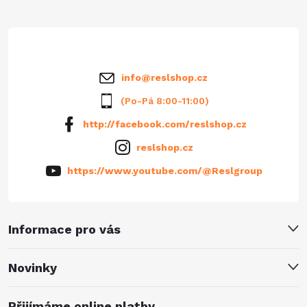
t
í
info
@
reslshop.cz
(Po-Pá 8:00-11:00)
http://facebook.com/reslshop.cz
reslshop.cz
https://www.youtube.com/@Reslgroup
Informace pro vás
Novinky
Přijímáme online platby