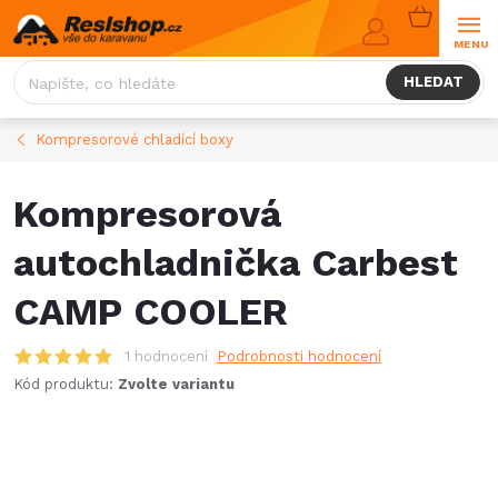
Přejít
NÁKUPNÍ
na
KOŠÍK
obsah
HLEDAT
Kompresorové chladící boxy
Kompresorová
autochladnička Carbest
CAMP COOLER
1 hodnocení
Podrobnosti hodnocení
Kód produktu:
Zvolte variantu