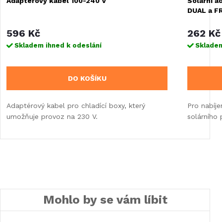
Adaptérový kabel 100-240 V
Solární a
DUAL a F
596 Kč
262 Kč
Skladem ihned k odeslání
Skladem
DO KOŠÍKU
Adaptérový kabel pro chladící boxy, který
Pro nabíj
umožňuje provoz na 230 V.
solárního 
Mohlo by se vám líbit