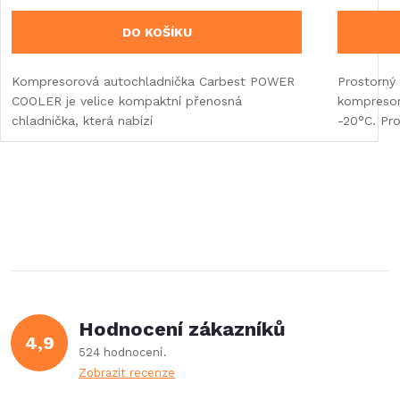
DO KOŠÍKU
Kompresorová autochladnička Carbest POWER
Prostorný
COOLER je velice kompaktní přenosná
kompresore
chladnička, která nabízí
-20°C. Pr
Hodnocení zákazníků
4,9
524 hodnocení
Zobrazit recenze