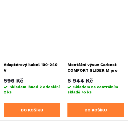
Adaptérový kabel 100-240
Montážní výsuv Carbest
V
COMFORT SLIDER M pro
chladící boxy
596 Kč
5 944 Kč
Skladem ihned k odeslání
Skladem na centrálním
2 ks
skladě
>5 ks
DO KOŠÍKU
DO KOŠÍKU