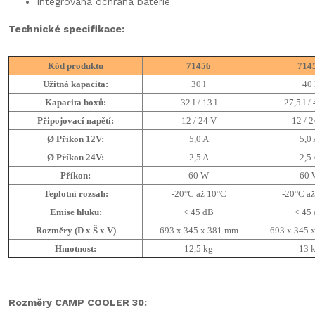
Integrovaná ochrana baterie
Technické specifikace:
Kód produktu
71456
714
Užitná kapacita:
30 l
40 
Kapacita boxů:
32 l / 13 l
27,5 l / 
Připojovací napětí:
12 / 24 V
12 / 
Ø Příkon 12V:
5,0 A
5,0
Ø Příkon 24V:
2,5 A
2,5
Příkon:
60 W
60 
Teplotní rozsah:
-20°C až 10°C
-20°C a
Emise hluku:
< 45 dB
< 45
Rozměry (D x Š x V)
693 x 345 x 381 mm
693 x 345 
Hmotnost:
12,5 kg
13 
Rozměry CAMP COOLER 30: