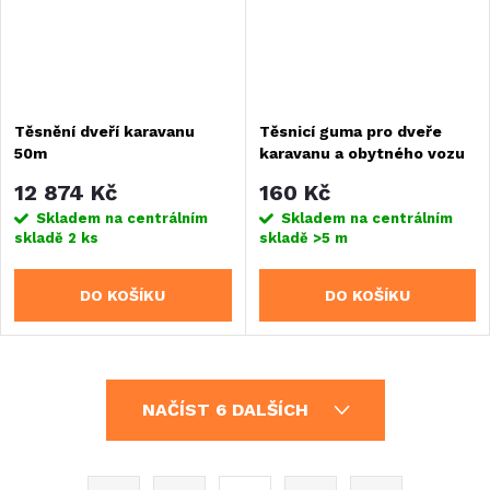
Těsnění dveří karavanu
Těsnicí guma pro dveře
50m
karavanu a obytného vozu
12 874 Kč
160 Kč
Skladem na centrálním
Skladem na centrálním
skladě
2 ks
skladě
>5 m
DO KOŠÍKU
DO KOŠÍKU
O
NAČÍST 6 DALŠÍCH
v
l
S