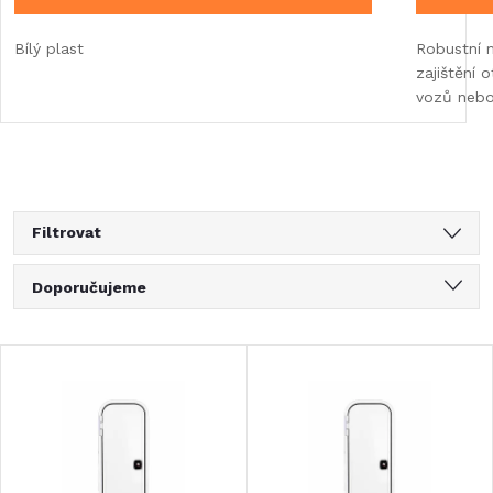
Bílý plast
Robustní 
zajištění 
vozů nebo
Filtrovat
Ř
Doporučujeme
a
Nejlevnější
V
Nejdražší
z
ý
Nejprodávanější
e
Abecedně
p