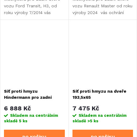
vozu Ford Transit, H3, od
vozu Renault Master od roku
roku výroby 7/2014 vás
výroby 2024 vás ochrání
ochrání proti otravnému
proti otravnému hmyzu a
hmyzu a odstíní až 65 %
odstíní až 65 % slunečních
slunečních paprsků.
paprsků.
Síť proti hmyzu
Síť proti hmyzu na dveře
Hindermann pro zadní
193,5x65
dveře vozů VW T5/T6
6 888 Kč
7 475 Kč
Skladem na centrálním
Skladem na centrálním
skladě
5 ks
skladě
>5 ks
DO KOŠÍKU
DO KOŠÍKU