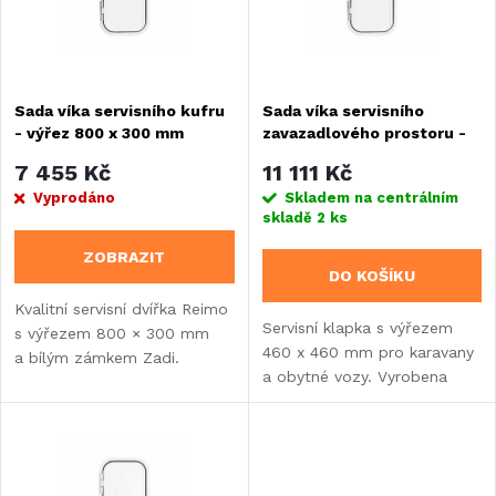
n
i
í
s
Sada víka servisního kufru
Sada víka servisního
p
- výřez 800 x 300 mm
zavazadlového prostoru -
p
výřez 460 x 460 mm
r
7 455 Kč
11 111 Kč
r
Vyprodáno
Skladem na centrálním
skladě
2 ks
o
o
ZOBRAZIT
DO KOŠÍKU
d
d
Kvalitní servisní dvířka Reimo
Servisní klapka s výřezem
s výřezem 800 × 300 mm
u
460 x 460 mm pro karavany
a bílým zámkem Zadi.
u
a obytné vozy. Vyrobena
Vhodná pro stěny 30-43 mm
k
z hliníku a ABS plastu
s pravými panty. Obsahuje
k
s kvalitním zámkem Zadi
montážní materiál.
t
Push-Lock a pravým...
t