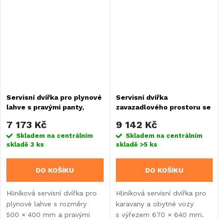
zámek a pravé panty.
Servisní dvířka pro plynové
Servisní dvířka
lahve s pravými panty,
zavazadlového prostoru se
výřez 500 × 400 mm
zámkem - výřez 670 x 640
7 173 Kč
9 142 Kč
mm
Skladem na centrálním
Skladem na centrálním
skladě
3 ks
skladě
>5 ks
DO KOŠÍKU
DO KOŠÍKU
Hliníková servisní dvířka pro
Hliníková servisní dvířka pro
plynové lahve s rozměry
karavany a obytné vozy
500 × 400 mm a pravými
s výřezem 670 × 640 mm.