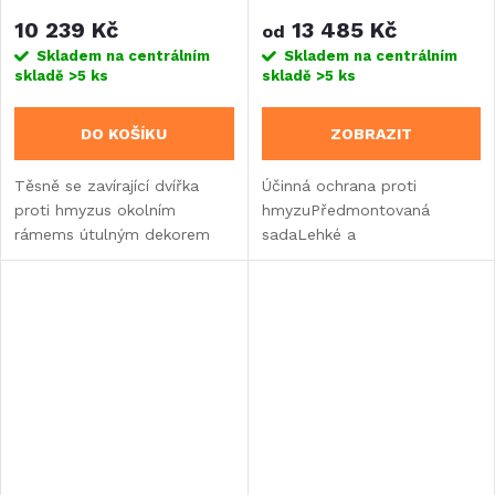
od roku 2007 vysoké dveře
10 239 Kč
13 485 Kč
od
Skladem na centrálním
Skladem na centrálním
skladě
>5 ks
skladě
>5 ks
DO KOŠÍKU
ZOBRAZIT
Těsně se zavírající dvířka
Účinná ochrana proti
proti hmyzus okolním
hmyzuPředmontovaná
rámems útulným dekorem
sadaLehké a
včelí plástveÚčinná ochrana
odolnéHliníková/kompozitní
proti hmyzuChrání i před
konstrukceHorní profil
těmi nejmenšími
poskytuje ochranu proti
škůdciBarevná stálost a UV...
poranění hlavy (válcovaný
okraj)Skrytý práh...