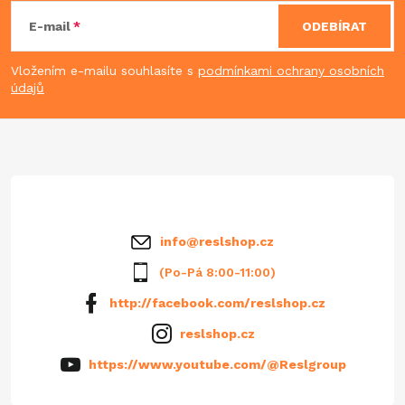
á
ý
E-mail
ODEBÍRAT
p
p
Vložením e-mailu souhlasíte s
podmínkami ochrany osobních
údajů
i
a
s
t
u
í
info
@
reslshop.cz
(Po-Pá 8:00-11:00)
http://facebook.com/reslshop.cz
reslshop.cz
https://www.youtube.com/@Reslgroup