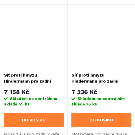
panty. Vhodná pro stěny
Obsahují Push-Lock zámek,
o tloušťce 30–43 mm
těsnící gumu a kompletní
s bezpečnostním...
montážní materiál.
Síť proti hmyzu
Síť proti hmyzu
Hindermann pro zadní
Hindermann pro zadní
dveře vozu Ford Transit
dveře vozů Renault Master
7 158 Kč
7 236 Kč
Skladem na centrálním
Skladem na centrálním
skladě
>5 ks
skladě
>5 ks
DO KOŠÍKU
DO KOŠÍKU
Moskytiéra pro zadní dveře
Moskytiéra pro zadní dveře