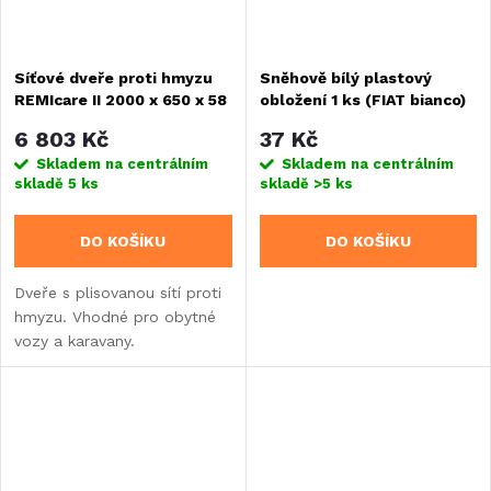
Síťové dveře proti hmyzu
Sněhově bílý plastový
REMIcare II 2000 x 650 x 58
obložení 1 ks (FIAT bianco)
mm
6 803 Kč
37 Kč
Skladem na centrálním
Skladem na centrálním
skladě
5 ks
skladě
>5 ks
DO KOŠÍKU
DO KOŠÍKU
Dveře s plisovanou sítí proti
hmyzu. Vhodné pro obytné
vozy a karavany.