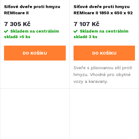
Síťové dveře proti hmyzu
Síťové dveře proti hmyzu
REMIcare II
REMIcare II 1850 x 650 x 92
mm
7 305 Kč
7 107 Kč
Skladem na centrálním
Skladem na centrálním
skladě
>5 ks
skladě
3 ks
DO KOŠÍKU
DO KOŠÍKU
Dveře s plisovanou sítí proti
hmyzu. Vhodné pro obytné
vozy a karavany.