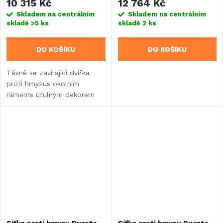
10 315 Kč
12 764 Kč
Skladem na centrálním
Skladem na centrálním
skladě
>5 ks
skladě
2 ks
DO KOŠÍKU
DO KOŠÍKU
Těsně se zavírající dvířka
proti hmyzus okolním
rámems útulným dekorem
včelí plástveÚčinná ochrana
proti hmyzuChrání i před
těmi nejmenšími
škůdciBarevná stálost a UV...
Síťka proti hmyzu Ducato
Síťka proti hmyzu Ducato