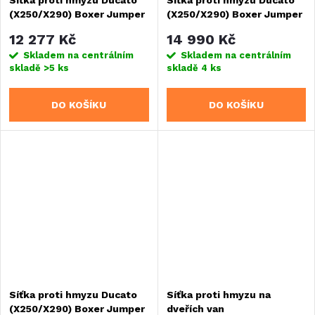
(X250/X290) Boxer Jumper
(X250/X290) Boxer Jumper
od roku 2007 vysoké dveře
od roku 2007 vysoké dveře
12 277 Kč
14 990 Kč
Skladem na centrálním
Skladem na centrálním
skladě
>5 ks
skladě
4 ks
DO KOŠÍKU
DO KOŠÍKU
Síťka proti hmyzu Ducato
Síťka proti hmyzu na
(X250/X290) Boxer Jumper
dveřích van