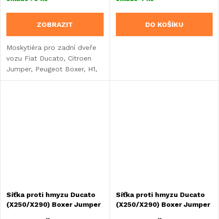
ZOBRAZIT
DO KOŠÍKU
Moskytiéra pro zadní dveře
vozu Fiat Ducato, Citroen
Jumper, Peugeot Boxer, H1,
H2, H3 od roku výroby
2007 vás ochrání proti
otravnému hmyzu a odstíní
až 65 %...
Síťka proti hmyzu Ducato
Síťka proti hmyzu Ducato
(X250/X290) Boxer Jumper
(X250/X290) Boxer Jumper
od roku 2007 nízké dveře
od roku 2007 vysoké dveře