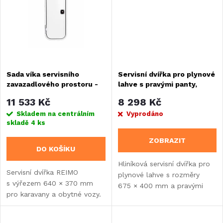
ů
ů
Sada víka servisního
Servisní dvířka pro plynové
zavazadlového prostoru -
lahve s pravými panty,
výřez 640 x 370 mm
675x400, s montážní sadou
11 533 Kč
8 298 Kč
Skladem na centrálním
Vyprodáno
skladě
4 ks
ZOBRAZIT
DO KOŠÍKU
Hliníková servisní dvířka pro
Servisní dvířka REIMO
plynové lahve s rozměry
s výřezem 640 × 370 mm
675 × 400 mm a pravými
pro karavany a obytné vozy.
panty. Pro stěny 30-43 mm
Hliníkový rám s ABS
s kvalitním zámkem Zadi
panelem, Zadi Push-Lock
Push-Lock.