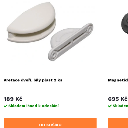
Aretace dveří, bílý plast 2 ks
Magnetick
189 Kč
695 Kč
Skladem ihned k odeslání
Skladem
DO KOŠÍKU