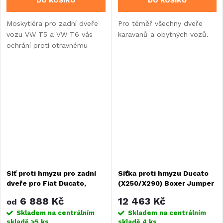
Moskytiéra pro zadní dveře
Pro téměř všechny dveře
vozu VW T5 a VW T6 vás
karavanů a obytných vozů.
ochrání proti otravnému
hmyzu a odstíní až 65 %
slunečních paprsků.
Síť proti hmyzu pro zadní
Síťka proti hmyzu Ducato
dveře pro Fiat Ducato,
(X250/X290) Boxer Jumper
Citroen Jumper, Peugeot
od roku 2007 nízké dveře
6 888 Kč
12 463 Kč
od
Boxer
Skladem na centrálním
Skladem na centrálním
skladě
>5 ks
skladě
4 ks