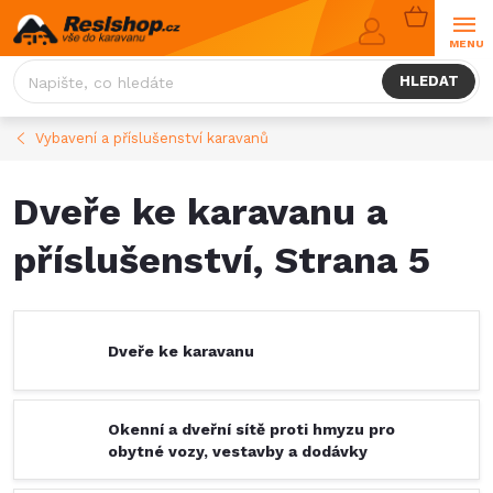
Přejít
NÁKUPNÍ
na
KOŠÍK
obsah
HLEDAT
Vybavení a příslušenství karavanů
Dveře ke karavanu a
příslušenství
, Strana 5
Dveře ke karavanu
Okenní a dveřní sítě proti hmyzu pro
obytné vozy, vestavby a dodávky