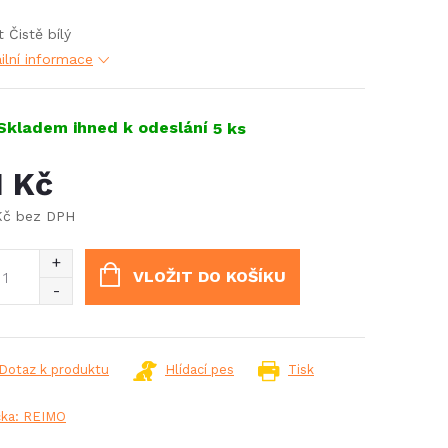
t Čistě bílý
ilní informace
Skladem ihned k odeslání
5 ks
1 Kč
Kč bez DPH
ná
:
VLOŽIT DO KOŠÍKU
Dotaz k produktu
Hlídací pes
Tisk
čka:
REIMO