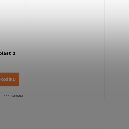
plast 2
 KOŠÍKU
Kód:
532503