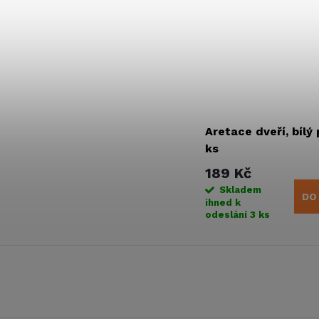
Aretace dveří, bílý 
ks
189 Kč
Skladem
DO
ihned k
odeslání
3 ks