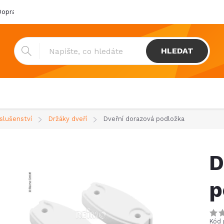
oprava & platba
Katalogy
Showroom
Obchodní podmínk
HLEDAT
íslušenství
Držáky dveří
Dveřní dorazová podložka
D
p
Kód 