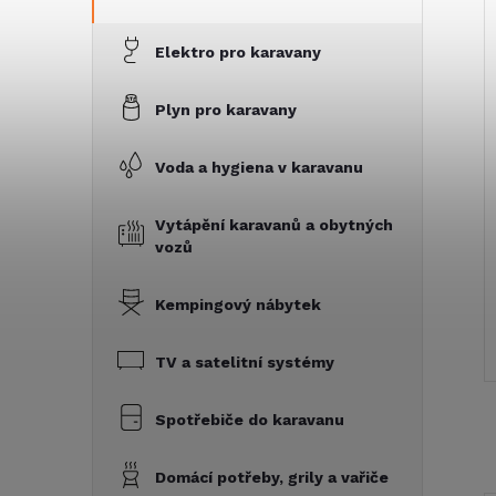
Elektro pro karavany
Plyn pro karavany
Voda a hygiena v karavanu
Vytápění karavanů a obytných
vozů
Kempingový nábytek
TV a satelitní systémy
Spotřebiče do karavanu
Domácí potřeby, grily a vařiče