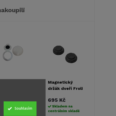
nakoupili
áhradní víko
Magnetický
ásuvek 230V,
držák dveří Froli
ody EuraMobil
- černý
32,51 Kč
695 Kč
Skladem ihned k
Skladem na
Souhlasím
eslání
centrálním skladě