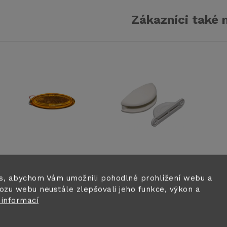
Zákazníci také 
Boční obrysové
Aretace dveří,
N
LED osvětlení
bílý plast 2 ks
z
s, abychom Vám umožnili pohodlné prohlížení webu a
DIMATEC 12V
v
ozu webu neustále zlepšovali jeho funkce, výkon a
587,1 Kč
189 Kč
5
pro RIMOR
 informací
Skladem ihned k
Skladem ihned k
KILIG/ SARUS
odeslání
odeslání
od