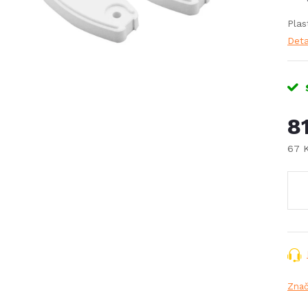
Plas
Deta
8
67 
Měr
cena
Zna