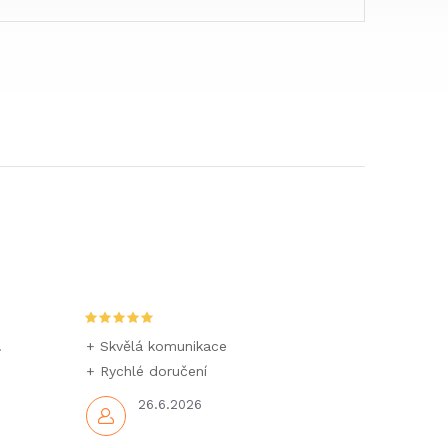
ravanů, obytných
karavanů, obytných
ozů nebo
vozů nebo
rážových
garážových
.
+ Skvělá komunikace
+ Rychlé doručení
26.6.2026