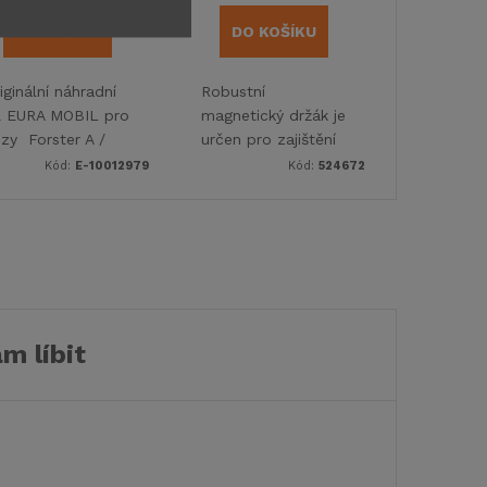
DO KOŠÍKU
DO KOŠÍKU
iginální náhradní
Robustní
l EURA MOBIL pro
magnetický držák je
zy Forster A /
určen pro zajištění
99DVB
otevřených dveří
Kód:
E-10012979
Kód:
524672
20, Forster T /
karavanů, obytných
45EB 2025.
vozů nebo
garážových
m líbit