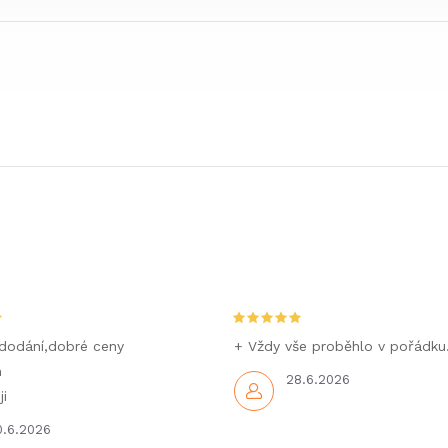
nebo servisních a
ka
garážových dvířek.
v
ga
dodání,dobré ceny
+ Vždy vše proběhlo v pořádku
m
28.6.2026
i
0.6.2026