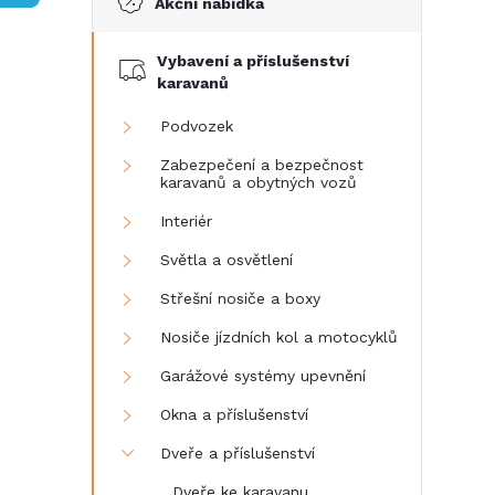
Akční nabídka
t
Vybavení a příslušenství
r
karavanů
a
Podvozek
Zabezpečení a bezpečnost
n
karavanů a obytných vozů
Interiér
n
Světla a osvětlení
í
Střešní nosiče a boxy
Nosiče jízdních kol a motocyklů
p
Garážové systémy upevnění
a
Okna a příslušenství
n
Dveře a příslušenství
Dveře ke karavanu