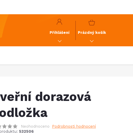
y
GDPR
NÁKUPNÍ
KOŠÍK
Přihlášení
Prázdný košík
veřní dorazová
odložka
Neohodnoceno
Podrobnosti hodnocení
produktu:
532506