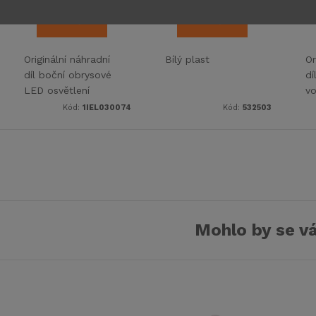
DO KOŠÍKU
DO KOŠÍKU
Originální náhradní
Bílý plast
Or
díl boční obrysové
dí
LED osvětlení
vo
DIMATEC 12V s
6
Kód:
1IEL030074
Kód:
532503
integrovanou
20
odrazkou -
7
spolehlivé
Mohlo by se vá