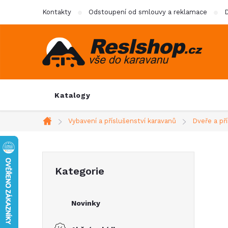
Přejít
Kontakty
Odstoupení od smlouvy a reklamace
D
na
obsah
Katalogy
Vybavení a příslušenství karavanů
Dveře a př
Domů
P
Přeskočit
Kategorie
kategorie
o
Novinky
s