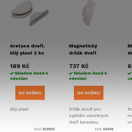
Aretace dveří,
Magnetický
M
bílý plast 2 ks
držák dveří
d
karavanu - bílý
-
189 Kč
737 Kč
6
Skladem ihned k
Skladem ihned k
odeslání
odeslání
ce
DO KOŠÍKU
DO KOŠÍKU
Bílý plast
Držák slouží pro
Ro
zajištění otevřených
ma
dveří karavanu,
ur
obytného vozu
ot
Kód:
532503
Kód:
52405