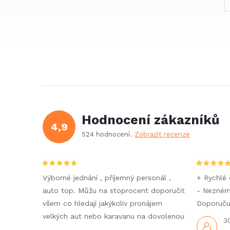
Hodnocení zákazníků
4,9
524 hodnocení
Zobrazit recenze
Výborné jednání , příjemný personál ,
+ Rychlé 
auto top. Můžu na stoprocent doporučit
- Nezné
všem co hledají jakýkoliv pronájem
Doporučuj
velkých aut nebo karavanu na dovolenou
3
.