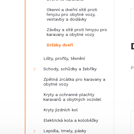
e
Okenní a dveřní sítě proti
hmyzu pro obytné vozy,
l
vestavby a dodávky
Závěsy a sítě proti hmyzu pro
karavany a obytné vozy
Držáky dveří
Lišty, profily, těsnění
P
Schody, schůdky a žebříky
Zpětná zrcátka pro karavany a
obytné vozy
Kryty a ochranné plachty
karavanů a obytných vozidel
Kryty jízdních kol
Elektrická kola a koloběžky
Lepidla, tmely, pásky