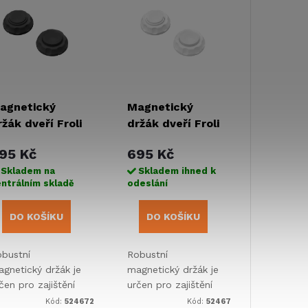
agnetický
Magnetický
ržák dveří Froli
držák dveří Froli
 černý
- bílý
95 Kč
695 Kč
Skladem na
Skladem ihned k
ntrálním skladě
odeslání
DO KOŠÍKU
DO KOŠÍKU
bustní
Robustní
gnetický držák je
magnetický držák je
čen pro zajištění
určen pro zajištění
evřených dveří
otevřených dveří
Kód:
524672
Kód:
52467