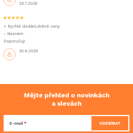
29.7.2026
+ Rychlé dodání,dobré ceny
- Nezném
Doporučuji
30.6.2026
Mějte přehled o novinkách
a slevách
Z
á
E-mail
ODEBÍRAT