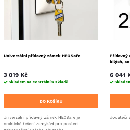
Univerzální přídavný zámek HEOSafe
Přídavný 
bílých, s
3 019 Kč
6 041 
Skladem na centrálním skladě
Skladem
DO KOŠÍKU
Univerzální přídavný zámek HEOSafe je
dodatečná
praktické řešení zamykání pro posílení
zabezpečení Vašeho obytného