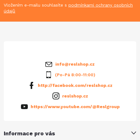
p
Vložením e-mailu souhlasíte s
podmínkami ochrany osobních
údajů
a
t
í
info
@
reslshop.cz
(Po-Pá 8:00-11:00)
http://facebook.com/reslshop.cz
reslshop.cz
https://www.youtube.com/@Reslgroup
Informace pro vás