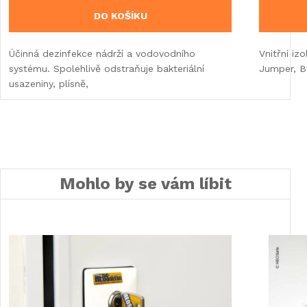
DO KOŠÍKU
Účinná dezinfekce nádrží a vodovodního
Vnitřní iz
systému. Spolehlivě odstraňuje bakteriální
Jumper, B
usazeniny, plísně,
Mohlo by se vám líbit