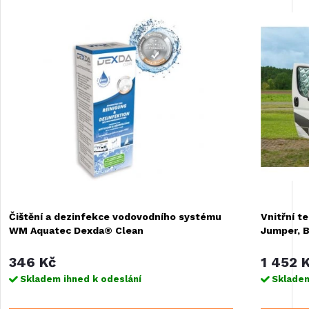
Čištění a dezinfekce vodovodního systému
Vnitřní t
WM Aquatec Dexda® Clean
Jumper, 
346 Kč
1 452 
Skladem ihned k odeslání
Skladem