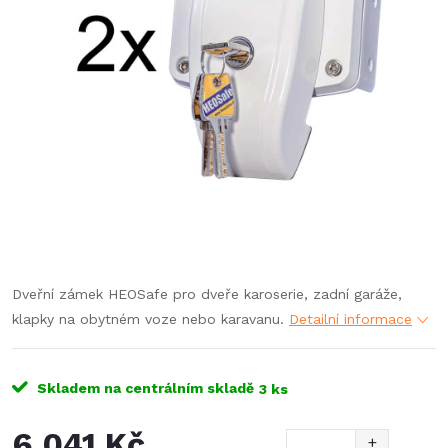
Dveřní zámek HEOSafe pro dveře karoserie, zadní garáže,
klapky na obytném voze nebo karavanu.
Detailní informace
Skladem na centrálním skladě
3 ks
6 041 Kč