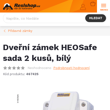
Přejít
NÁKUPNÍ
na
KOŠÍK
obsah
HLEDAT
Přídavné zámky
Dveřní zámek HEOSafe
sada 2 kusů, bílý
Neohodnoceno
Podrobnosti hodnocení
Kód produktu:
467425