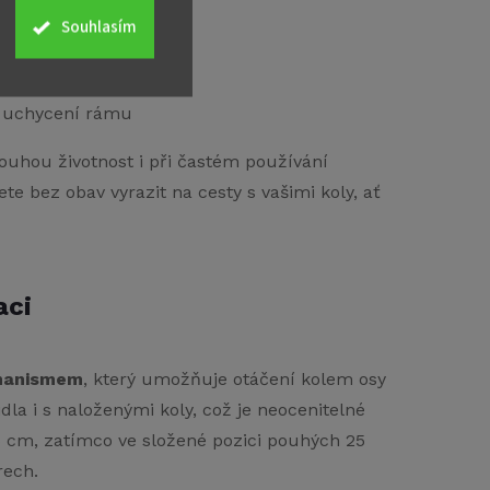
anty
Souhlasím
mi lůžky
ním
é uchycení rámu
ouhou životnost i při častém používání
 bez obav vyrazit na cesty s vašimi koly, ať
aci
hanismem
, který umožňuje otáčení kolem osy
la i s naloženými koly, což je neocenitelné
 cm, zatímco ve složené pozici pouhých 25
rech.