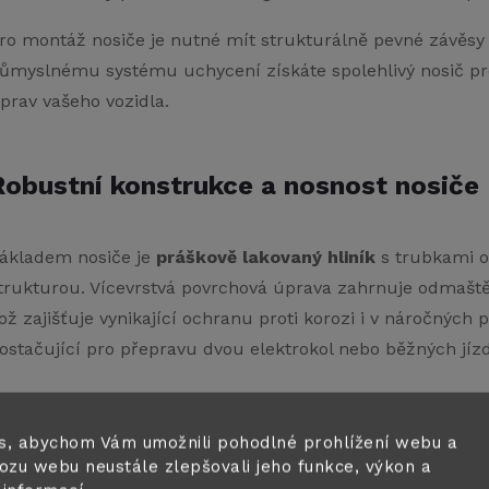
ro montáž nosiče je nutné mít strukturálně pevné závěsy
ůmyslnému systému uchycení získáte spolehlivý nosič pro
prav vašeho vozidla.
Robustní konstrukce a nosnost nosiče
ákladem nosiče je
práškově lakovaný hliník
s trubkami 
trukturou. Vícevrstvá povrchová úprava zahrnuje odmaště
ož zajišťuje vynikající ochranu proti korozi i v náročných
ostačující pro přepravu dvou elektrokol nebo běžných jízd
valitní materiály zajišťující dlouhou životnost
s, abychom Vám umožnili pohodlné prohlížení webu a
ozu webu neustále zlepšovali jeho funkce, výkon a
Celková
nosnost 60 kg
umožňuje přepravu dvou elek