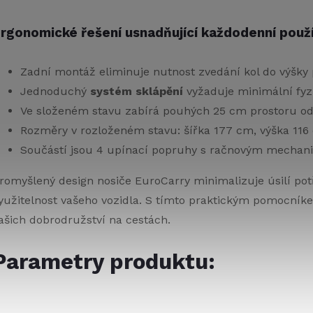
rgonomické řešení usnadňující každodenní použí
Zadní montáž eliminuje nutnost zvedání kol do výšky 
Jednoduchý
systém sklápění
vyžaduje minimální fy
Ve složeném stavu zabírá pouhých 25 cm prostoru od
Rozměry v rozloženém stavu: šířka 177 cm, výška 11
Součástí jsou 4 upínací popruhy s račnovým mechan
romyšlený design nosiče EuroCarry minimalizuje úsilí pot
yužitelnost vašeho vozidla. S tímto praktickým pomocník
ašich dobrodružství na cestách.
Parametry produktu: