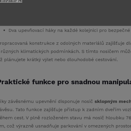
 informací
Hmotnost samotného nosiče je 10,8-13,6 kg podle vari
Dvě hliníkové kolejnice o délce 137 cm s V-profilovaný
V-profil
chrání boční stěny
pneumatik před poškoze
Dva upevňovací háky na každé kolejnici pro bezpečn
ropracovaná konstrukce z odolných materiálů zajišťuje dl
 různých klimatických podmínkách. S tímto nosičem můžete
ž plánujete krátký výlet nebo dlouhodobé cestování.
Praktické funkce pro snadnou manipul
íky závěsnému upevnění disponuje nosič
sklopným mec
ávěsu. Tato funkce zajišťuje přístup k zadním dveřím vozid
ěhem cest. V plně rozloženém stavu má nosič hloubku 76
m, což výrazně usnadňuje parkování v omezených prosto