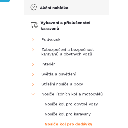
Akční nabídka
t
Vybavení a příslušenství
r
karavanů
a
Podvozek
Zabezpečení a bezpečnost
n
karavanů a obytných vozů
Interiér
n
Světla a osvětlení
í
Střešní nosiče a boxy
Nosiče jízdních kol a motocyklů
p
Nosiče kol pro obytné vozy
a
Nosiče kol pro karavany
n
Nosiče kol pro dodávky