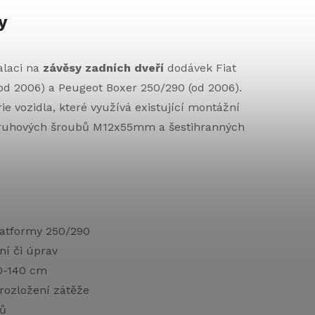
y
alaci na
závěsy zadních dveří
dodávek Fiat
d 2006) a Peugeot Boxer 250/290 (od 2006).
ie vozidla, které využívá existující montážní
 kruhových šroubů M12x55mm a šestihranných
latformy 250/290
ní či úprav
0-140 cm
 rozložení zátěže
ňů