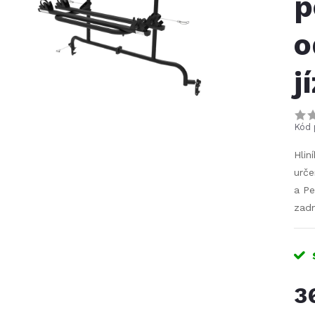
p
o
j
Kód 
Hlin
urče
a Pe
zadn
3