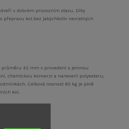
 dveří v dobrém provozním stavu. Díky
 přepravu kol bez jakýchkoliv nevratných
o průměru 42 mm v provedení s jemnou
ní, chemickou konverzi a nanesení polyesteru,
 podmínkách. Celková nosnost 60 kg je plně
ních kol.
trokol