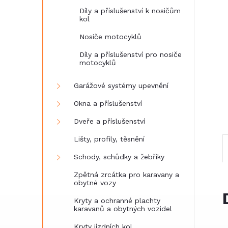
Díly a příslušenství k nosičům
e
kol
Nosiče motocyklů
l
Díly a příslušenství pro nosiče
motocyklů
Garážové systémy upevnění
Okna a příslušenství
Dveře a příslušenství
Lišty, profily, těsnění
Schody, schůdky a žebříky
Zpětná zrcátka pro karavany a
obytné vozy
Kryty a ochranné plachty
karavanů a obytných vozidel
Kryty jízdních kol