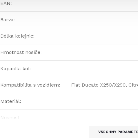
EAN
:
Barva
:
Délka kolejnic
:
Hmotnost nosiče
:
Kapacita kol
:
Kompatibilita s vozidlem
:
Fiat Ducato X250/X290, Cit
Materiál
:
Nosnost
:
VŠECHNY PARAMET