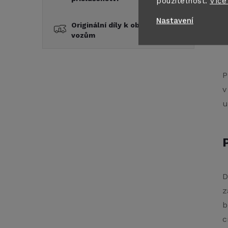
použitelnost.
Více
Nastavení
Originální díly k obytným
vozům
P
v
u
D
z
b
c