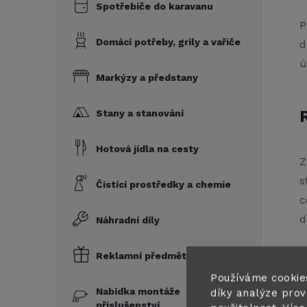
Spotřebiče do karavanu
P
Domácí potřeby, grily a vařiče
d
ú
Markýzy a předstany
Stany a stanování
Hotová jídla na cesty
Z
s
Čistící prostředky a chemie
c
d
Náhradní díly
Reklamní předměty a dárky
K
Používáme cookie
Nabídka montáže
díky analýze prov
příslušenství