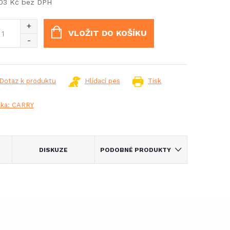
103 Kč bez DPH
ná
:
VLOŽIT DO KOŠÍKU
Dotaz k produktu
Hlídací pes
Tisk
čka:
CARRY
DISKUZE
PODOBNÉ PRODUKTY