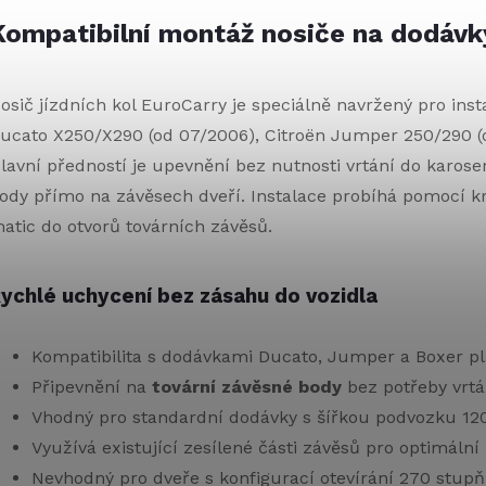
Kompatibilní montáž nosiče na dodávk
osič jízdních kol EuroCarry je speciálně navržený pro inst
ucato X250/X290 (od 07/2006), Citroën Jumper 250/290 (o
lavní předností je upevnění bez nutnosti vrtání do karoser
ody přímo na závěsech dveří. Instalace probíhá pomocí
atic do otvorů továrních závěsů.
ychlé uchycení bez zásahu do vozidla
Kompatibilita s dodávkami Ducato, Jumper a Boxer p
Připevnění na
tovární závěsné body
bez potřeby vrtá
Vhodný pro standardní dodávky s šířkou podvozku 12
Využívá existující zesílené části závěsů pro optimální
Nevhodný pro dveře s konfigurací otevírání 270 stup