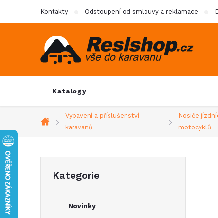
Přejít
Kontakty
Odstoupení od smlouvy a reklamace
D
na
obsah
Katalogy
Vybavení a příslušenství
Nosiče jízdní
Domů
karavanů
motocyklů
P
Přeskočit
Kategorie
kategorie
o
Novinky
s