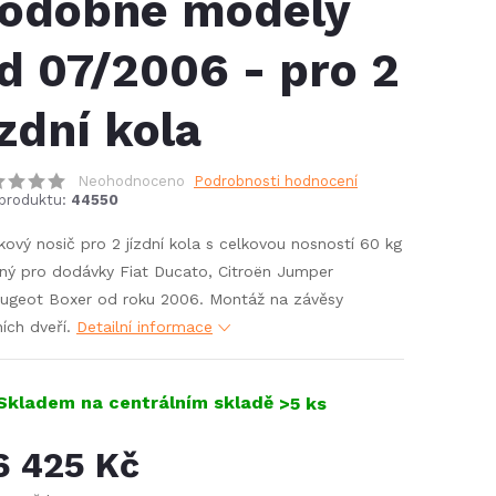
odobné modely
d 07/2006 - pro 2
ízdní kola
Neohodnoceno
Podrobnosti hodnocení
produktu:
44550
íkový nosič pro 2 jízdní kola s celkovou nosností 60 kg
ný pro dodávky Fiat Ducato, Citroën Jumper
ugeot Boxer od roku 2006. Montáž na závěsy
ích dveří.
Detailní informace
Skladem na centrálním skladě
>5 ks
6 425 Kč