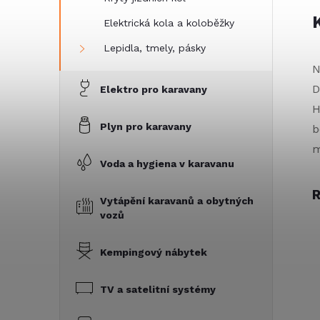
Elektrická kola a koloběžky
Lepidla, tmely, pásky
N
D
Elektro pro karavany
H
Plyn pro karavany
b
m
Voda a hygiena v karavanu
R
Vytápění karavanů a obytných
vozů
Kempingový nábytek
TV a satelitní systémy