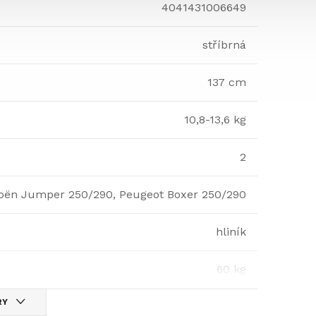
4041431006649
stříbrná
137 cm
10,8-13,6 kg
2
roën Jumper 250/290, Peugeot Boxer 250/290
hliník
60 kg
RY