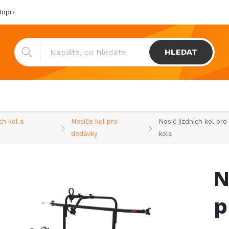
oprava & platba
Katalogy
Showroom
Obchodní podmínk
HLEDAT
ch kol a
Nosiče kol pro
Nosič jízdních kol pr
dodávky
kola
N
p