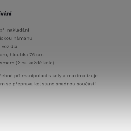
vání
při nakládání
zickou námahu
 vozidla
6 cm, hloubka 76 cm
ismem (2 na každé kolo)
řebné při manipulaci s koly a maximalizuje
em se přeprava kol stane snadnou součástí