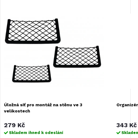
Úložná síť pro montáž na stěnu ve 3
Organizé
velikostech
279 Kč
343 Kč
Skladem ihned k odeslání
Skladem