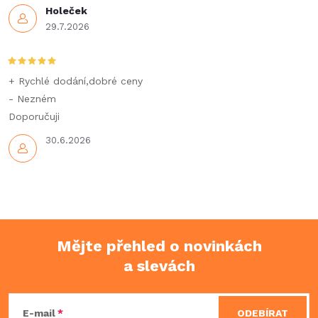
Holeček
29.7.2026
+ Rychlé dodání,dobré ceny
- Nezném
Doporučuji
30.6.2026
Mějte přehled o novinkách
a slevách
Z
á
E-mail
ODEBÍRAT