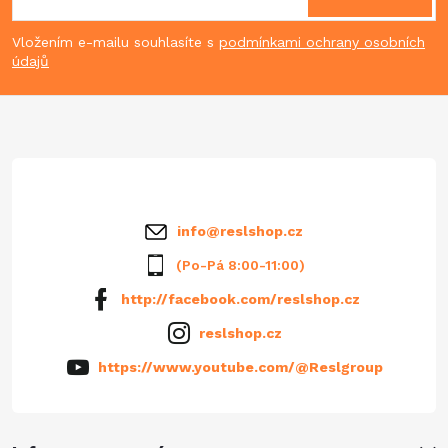
p
Vložením e-mailu souhlasíte s
podmínkami ochrany osobních
údajů
a
t
í
info
@
reslshop.cz
(Po-Pá 8:00-11:00)
http://facebook.com/reslshop.cz
reslshop.cz
https://www.youtube.com/@Reslgroup