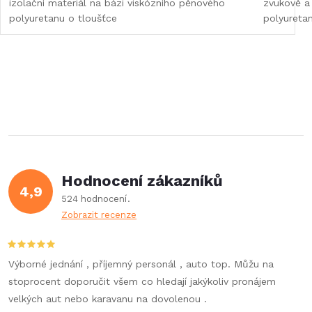
izolační materiál na bázi viskózního pěnového
zvukově a 
polyuretanu o tloušťce
polyureta
Hodnocení zákazníků
4,9
524 hodnocení
Zobrazit recenze
Výborné jednání , příjemný personál , auto top. Můžu na
stoprocent doporučit všem co hledají jakýkoliv pronájem
velkých aut nebo karavanu na dovolenou .