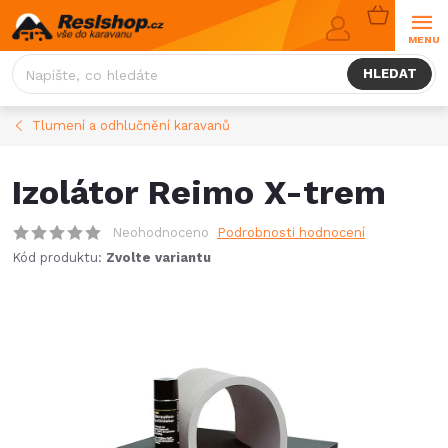
Přejít
NÁKUPNÍ
na
KOŠÍK
obsah
HLEDAT
Tlumení a odhlučnění karavanů
Izolátor Reimo X-trem
Neohodnoceno
Podrobnosti hodnocení
Kód produktu:
Zvolte variantu