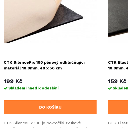
CTK SilenceFix 100 pěnový odhlučňující
CTK Elast
materiál 10.0mm, 40 x 50 cm
10.0mm, 4
199 Kč
159 Kč
Skladem ihned k odeslání
Skladem
DO KOŠÍKU
CTK SilenceFix 100 je pokročilý zvukově
CTK Elasti