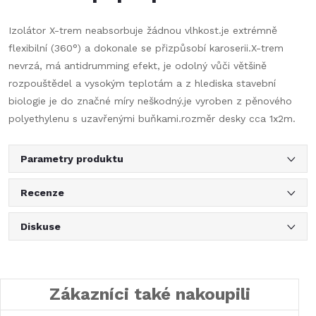
Izolátor X-trem neabsorbuje žádnou vlhkost.je extrémně
flexibilní (360°) a dokonale se přizpůsobí karoserii.X-trem
nevrzá, má antidrumming efekt, je odolný vůči většině
rozpouštědel a vysokým teplotám a z hlediska stavební
biologie je do značné míry neškodný.je vyroben z pěnového
polyethylenu s uzavřenými buňkami.rozměr desky cca 1x2m.
Parametry produktu
Recenze
Diskuse
Zákazníci také nakoupili