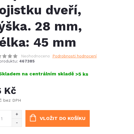
ojistku dveří,
ýška. 28 mm,
élka: 45 mm
Neohodnoceno
Podrobnosti hodnocení
produktu:
467385
Skladem na centrálním skladě
>5 ks
6 Kč
Kč bez DPH
ná
:
VLOŽIT DO KOŠÍKU