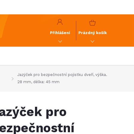
y
GDPR
NÁKUPNÍ
KOŠÍK
Přihlášení
Prázdný košík
Jazýček pro bezpečnostní pojistku dveří, výška.
m
28 mm, délka: 45 mm
azýček pro
ezpečnostní