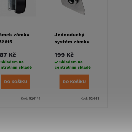
ámek zámku
Jednoduchý
.52615
systém zámku
klapky pouzdra
87 Kč
199 Kč
FF
Skladem na
Skladem na
ntrálním skladě
centrálním skladě
DO KOŠÍKU
DO KOŠÍKU
Kód:
526141
Kód:
52441