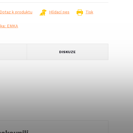
Dotaz k produktu
Hlídací pes
Tisk
čka:
EMKA
DISKUZE