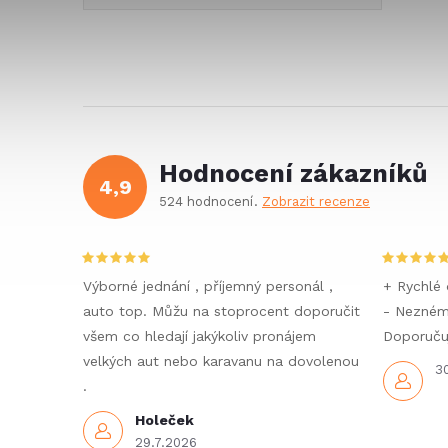
Hodnocení zákazníků
4,9
524 hodnocení
Zobrazit recenze
Výborné jednání , příjemný personál ,
+ Rychlé 
auto top. Můžu na stoprocent doporučit
- Nezné
všem co hledají jakýkoliv pronájem
Doporučuj
velkých aut nebo karavanu na dovolenou
3
.
Holeček
29.7.2026