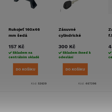
Rukojeť 160x46
Zásuvné
Z
mm šedá
cylindrické
f
vložky s různými
157 Kč
300 Kč
4
zámky
Skladem na
Skladem ihned k
centrálním skladě
odeslání
ce
DO KOŠÍKU
DO KOŠÍKU
Kód:
52639
Kód:
467396