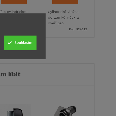
íč s cylindrickou
Cylindrická vložka
ožkou pro
do zámků víček a
zamykací systém
dveří pro
DI.
uzamykací systém
Kód:
52628
Kód:
524522
HSC.
Souhlasím
m líbit