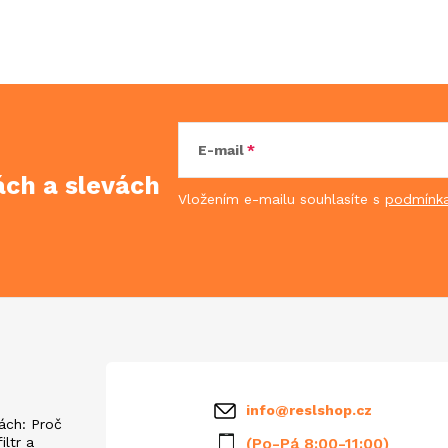
E-mail
kách
a slevách
Vložením e-mailu souhlasíte s
podmínka
info
@
reslshop.cz
ách: Proč
iltr a
(Po-Pá 8:00-11:00)