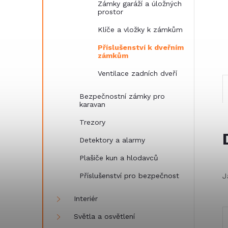
Zámky garáží a úložných
n
prostor
Klíče a vložky k zámkům
e
Příslušenství k dveřním
l
zámkům
Ventilace zadních dveří
Bezpečnostní zámky pro
karavan
Trezory
Detektory a alarmy
Plašiče kun a hlodavců
J
Příslušenství pro bezpečnost
Interiér
Světla a osvětlení