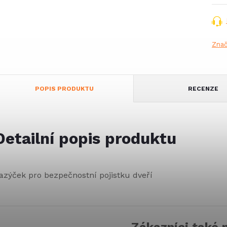
Zna
POPIS PRODUKTU
RECENZE
Detailní popis produktu
azýček pro bezpečnostní pojistku dveří