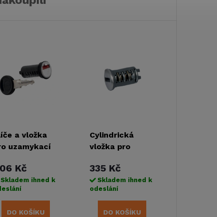
nakoupili
líče a vložka
Cylindrická
ro uzamykací
vložka pro
ystém ZADI
uzamykací
06 Kč
335 Kč
systém HSC
Skladem ihned k
Skladem ihned k
eslání
odeslání
DO KOŠÍKU
DO KOŠÍKU