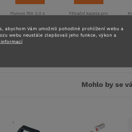
Plynový filtr 2.0 s
Filtrační kazeta pro
Kl
filtrační vložkou
výměnu v plynovém
vl
zabraňuje
filtru Caramatic
u
s, abychom Vám umožnili pohodlné prohlížení webu a
znečištění plynové
ConnectClean.
ZA
Kód:
FF311/170
Kód:
FF311/172
ozu webu neustále zlepšovali jeho funkce, výkon a
instalace. Chrání
 informací
regulátor tlaku
Mohlo by se vá