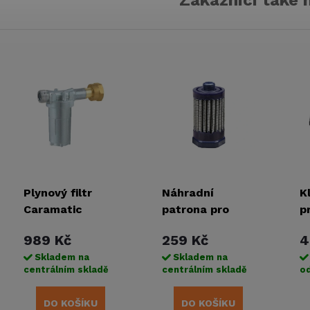
Zákazníci také 
Plynový filtr
Náhradní
K
Caramatic
patrona pro
p
ConnectClean 2
plynový filtr
s
989 Kč
259 Kč
4
Caramatic
Skladem na
Skladem na
ConnectClean
centrálním skladě
centrálním skladě
od
2.0
DO KOŠÍKU
DO KOŠÍKU