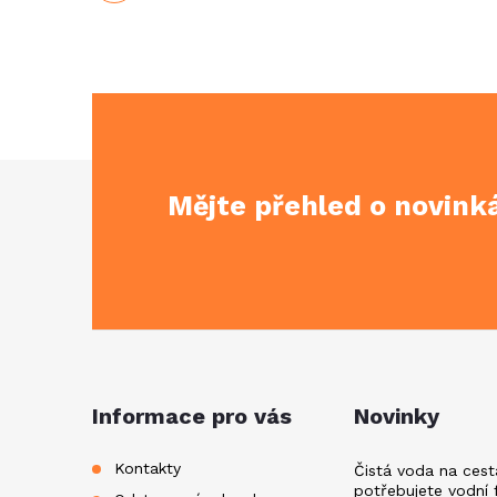
Z
Mějte přehled o novin
á
p
a
t
Informace pro vás
Novinky
í
Kontakty
Čistá voda na cest
potřebujete vodní f