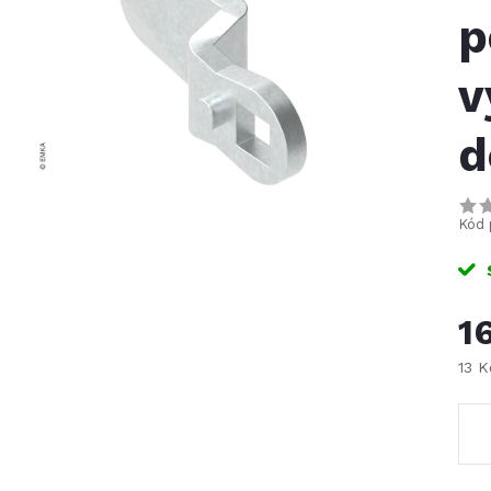
p
v
d
Kód 
1
13 
Měr
cena