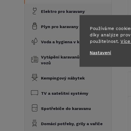
Elektro pro karavany
Plyn pro karavany
Používáme cookie
díky analýze prov
použitelnost.
Více
Voda a hygiena v karavanu
Nastavení
Vytápění karavanů a obytných
vozů
Kempingový nábytek
TV a satelitní systémy
Spotřebiče do karavanu
Domácí potřeby, grily a vařiče