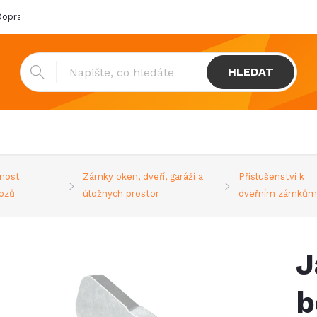
oprava & platba
Katalogy
Showroom
Obchodní podmínk
HLEDAT
nost
Zámky oken, dveří, garáží a
Příslušenství k
vozů
úložných prostor
dveřním zámků
J
b