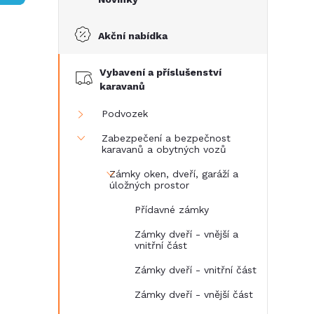
s
Akční nabídka
t
Vybavení a příslušenství
r
karavanů
a
Podvozek
Zabezpečení a bezpečnost
n
karavanů a obytných vozů
Zámky oken, dveří, garáží a
n
úložných prostor
Přídavné zámky
í
Zámky dveří - vnější a
vnitřní část
p
Zámky dveří - vnitřní část
a
Zámky dveří - vnější část