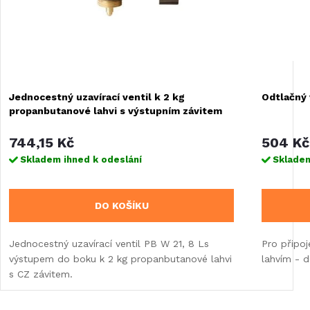
Jednocestný uzavírací ventil k 2 kg
Odtlačný 
propanbutanové lahvi s výstupním závitem
do boku
744,15 Kč
504 Kč
Skladem ihned k odeslání
Skladem
DO KOŠÍKU
Jednocestný uzavírací ventil PB W 21, 8 Ls
Pro připo
výstupem do boku k 2 kg propanbutanové lahvi
lahvím - 
s CZ závitem.