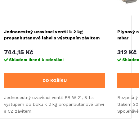
Jednocestný uzavírací ventil k 2 kg
Plynový 
propanbutanové lahvi s výstupním závitem
mbar
do boku
744,15 Kč
312 Kč
Skladem ihned k odeslání
Skladem
DO KOŠÍKU
Jednocestný uzavírací ventil PB W 21, 8 Ls
Bezpečný 
výstupem do boku k 2 kg propanbutanové lahvi
tlakem 30
s CZ závitem.
Spolehlivé