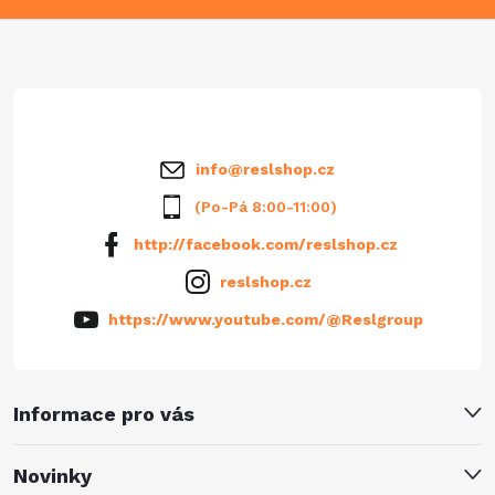
a
t
í
info
@
reslshop.cz
(Po-Pá 8:00-11:00)
http://facebook.com/reslshop.cz
reslshop.cz
https://www.youtube.com/@Reslgroup
Informace pro vás
Novinky