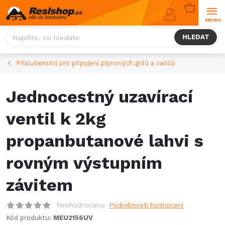
Přejít
NÁKUPNÍ
na
KOŠÍK
obsah
HLEDAT
Příslušenství pro připojení plynových grilů a vařičů
Jednocestný uzavírací
ventil k 2kg
propanbutanové lahvi s
rovným výstupním
závitem
Neohodnoceno
Podrobnosti hodnocení
Kód produktu:
MEU2156UV