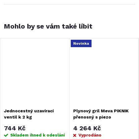
Novinka
Jednocestný uzavírací
Plynový gril Meva PIKNIK
ventil k 2 kg
přenosný s piezo
propanbutanové lahvi s
zapalováním
744 Kč
4 264 Kč
výstupním závitem do boku
Skladem ihned k odeslání
Vyprodáno