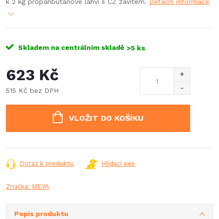
k 2 kg propanbutanové lahvi s CZ závitem.
Detailní informace
Skladem na centrálním skladě
>5 ks
623 Kč
515 Kč bez DPH
Měrná
cena:
VLOŽIT DO KOŠÍKU
Dotaz k produktu
Hlídací pes
Značka:
MEVA
Popis produktu