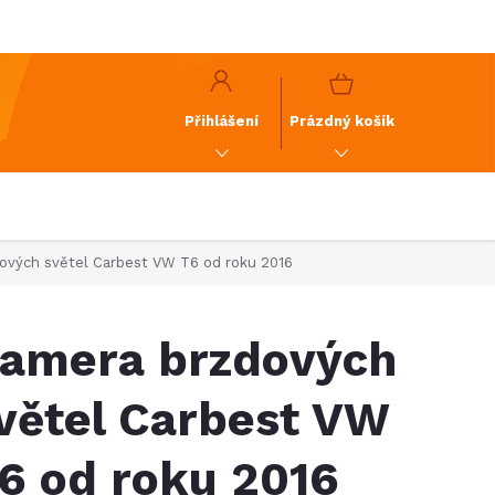
y
GDPR
NÁKUPNÍ
KOŠÍK
Přihlášení
Prázdný košík
ových světel Carbest VW T6 od roku 2016
amera brzdových
větel Carbest VW
6 od roku 2016