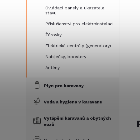
Ovládací panely a ukazatele
stavu
Příslušenství pro elektroinstalaci
Žárovky
Elektrické centrály (generátory)
Nabíječky, boostery
Antény
Plyn pro karavany
Voda a hygiena v karavanu
Vytápění karavanů a obytných
vozů