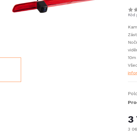
Kód 
Kame
Zást
Nočn
vidě
10m 
Všec
inf
Pol
Pro
3
3 0
Měr