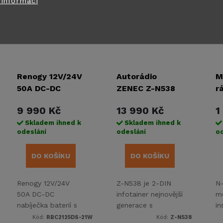
 informací
Renogy 12V/24V
Autorádio
M
50A DC-DC
ZENEC Z-N538
r
nabíječka
2-DIN
X
9 990 Kč
13 990 Kč
1
baterií s MPPT-
F
Skladem ihned k
Skladem ihned k
s odolností IP67
2
odeslání
odeslání
od
DO KOŠÍKU
DO KOŠÍKU
Renogy 12V/24V
Z-N538 je 2-DIN
N
50A DC-DC
infotainer nejnovější
mo
nabíječka baterií s
generace s
in
MPPT- s odolností
kapacitním
in
Kód:
RBC2125DS-21W
Kód:
Z-N538