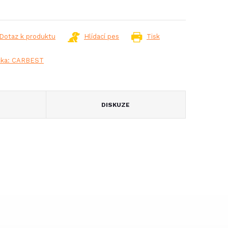
:
Dotaz k produktu
Hlídací pes
Tisk
čka:
CARBEST
DISKUZE