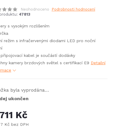
Neohodnoceno
Podrobnosti hodnocení
produktu:
47813
ry s vysokým rozlišením
rčka
í režim s infračervenými diodami LED pro noční
ní
připojovací kabel je součástí dodávky
hny kamery brzdových světel s certifikací E9
Detailní
ormace
ožka byla vyprodána…
dej ukončen
 711 Kč
67 Kč bez DPH
ná