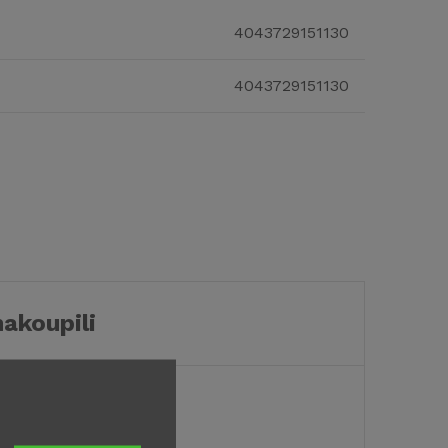
4043729151130
4043729151130
nakoupili