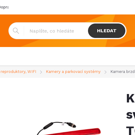
oprava & platba
Katalogy
Showroom
Obchodní podmínk
HLEDAT
, reproduktory, WIFI
Kamery a parkovací systémy
Kamera brzd
K
s
T