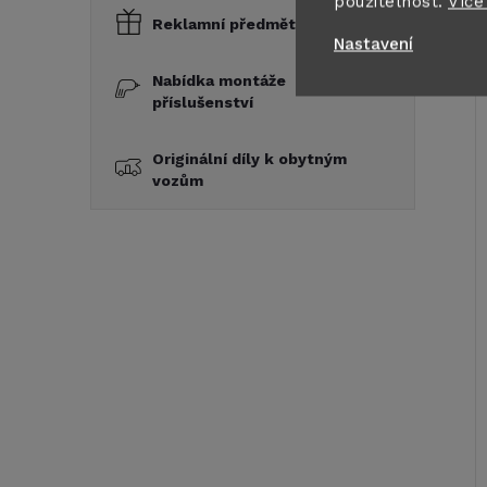
použitelnost.
Více
Reklamní předměty a dárky
Nastavení
Nabídka montáže
příslušenství
Originální díly k obytným
vozům