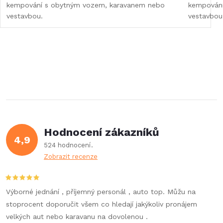
kempování s obytným vozem, karavanem nebo
kempování
vestavbou.
vestavbou
Hodnocení zákazníků
4,9
524 hodnocení
Zobrazit recenze
Výborné jednání , příjemný personál , auto top. Můžu na
stoprocent doporučit všem co hledají jakýkoliv pronájem
velkých aut nebo karavanu na dovolenou .