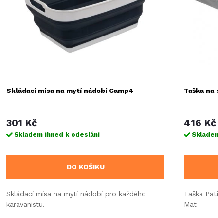
Skládací mísa na mytí nádobí Camp4
Taška na 
301 Kč
416 Kč
Skladem ihned k odeslání
Skladem
DO KOŠÍKU
Skládací mísa na mytí nádobí pro každého
Taška Pat
karavanistu.
Mat