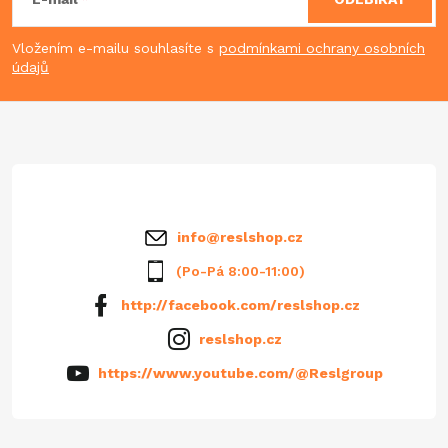
á
p
Vložením e-mailu souhlasíte s
podmínkami ochrany osobních
údajů
a
t
í
info
@
reslshop.cz
(Po-Pá 8:00-11:00)
http://facebook.com/reslshop.cz
reslshop.cz
https://www.youtube.com/@Reslgroup