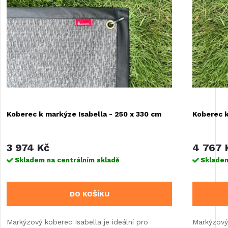
Koberec k markýze Isabella - 250 x 330 cm
Koberec k
3 974 Kč
4 767 
Skladem na centrálním skladě
Skladem
DO KOŠÍKU
Markýzový koberec Isabella je ideální pro
Markýzový 