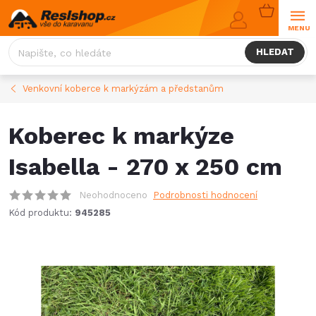
Přejít
NÁKUPNÍ
na
KOŠÍK
obsah
HLEDAT
Venkovní koberce k markýzám a předstanům
Koberec k markýze
Isabella - 270 x 250 cm
Neohodnoceno
Podrobnosti hodnocení
Kód produktu:
945285