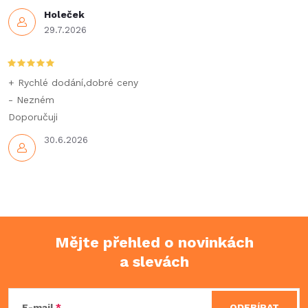
Holeček
29.7.2026
+ Rychlé dodání,dobré ceny
- Nezném
Doporučuji
30.6.2026
Mějte přehled o novinkách
a slevách
Z
E-mail
ODEBÍRAT