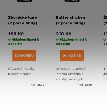
Zbojnické kuře
Butter chicken
Ž
(2 porce 600g)
(2 porce 600g)
(
169 Kč
210 Kč
1
Skladem ihned k
Skladem ihned k
odeslání
odeslání
od
DO KOŠÍKU
DO KOŠÍKU
Šťavnaté kousky
Jemná smetanová
Tr
kuřecího masa.
indická omáčka s
jí
kousky pečených
or
kuřecích prsou,
J
Kód:
JK37
Kód:
JK40
vychucená
tr
originálním kořením
o
garam
k