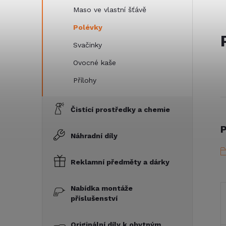
Maso ve vlastní šťávě
Polévky
Svačinky
Ovocné kaše
Přílohy
Čistící prostředky a chemie
P
Náhradní díly
Reklamní předměty a dárky
Nabídka montáže
příslušenství
Originální díly k obytným