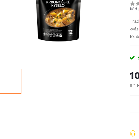
Kód 
Trad
kvás
Krak
1
97 
Měr
cena