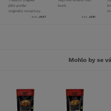
jídlo podle
kosti.
kr
originální receptury.
m
Jemná a přitom
Kód:
JK67
Kód:
JK81
trochu pálivá
omáčka z
kokosového mléka
Mohlo by se vá