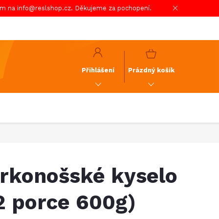
em na info@reslshop.cz. Děkujeme za pochopení.
y
GDPR
NÁKUPNÍ
KOŠÍK
Přihlášení
Prázdný košík
rkonošské kyselo
2 porce 600g)