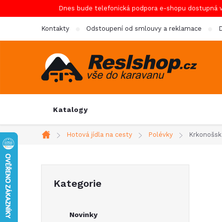
Přejít
Dnes bude telefonická podpora e-shopu dostupná 
na
Kontakty
Odstoupení od smlouvy a reklamace
D
obsah
Katalogy
Hotová jídla na cesty
Polévky
Krkonošsk
Domů
P
Přeskočit
Kategorie
kategorie
o
Novinky