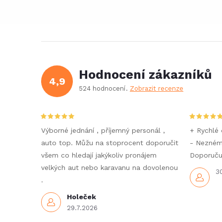
Hodnocení zákazníků
4,9
524 hodnocení
Zobrazit recenze
Výborné jednání , příjemný personál ,
+ Rychlé 
auto top. Můžu na stoprocent doporučit
- Nezné
všem co hledají jakýkoliv pronájem
Doporučuj
velkých aut nebo karavanu na dovolenou
3
.
Holeček
29.7.2026