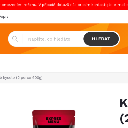
v omezeném režimu. V případě dotazů nás prosím kontaktujte e-mail
oprava & platba
Katalogy
Showroom
Obchodní podmínk
HLEDAT
é kyselo (2 porce 600g)
K
(