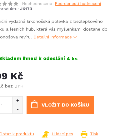
Neohodnoceno
Podrobnosti hodnocení
produktu:
JK173
iční vydatná krkonošská polévka z bezlepkového
ku a lesních hub, která vás myšlenkami dostane do
onošova revíru.
Detailní informace
Skladem ihned k odeslání
4 ks
09 Kč
Kč bez DPH
ná
:
VLOŽIT DO KOŠÍKU
Dotaz k produktu
Hlídací pes
Tisk