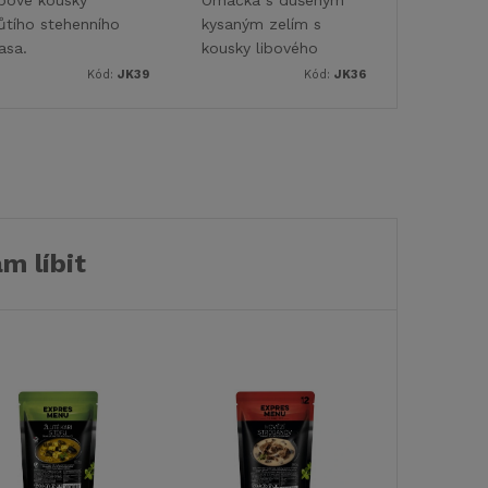
ůtího stehenního
kysaným zelím s
asa.
kousky libového
masa.
Kód:
JK39
Kód:
JK36
m líbit