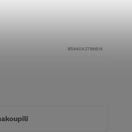
8594043796614
nakoupili