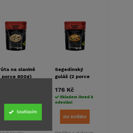
růta na slanině
Segedínský
2 porce 600g)
guláš (2 porce
600g)
69 Kč
176 Kč
Skladem ihned k
Skladem ihned k
eslání
odeslání
Souhlasím
DO KOŠÍKU
DO KOŠÍKU
bové kousky
Omáčka s dušeným