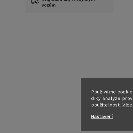
vozům
Používáme cookie
díky analýze prov
použitelnost.
Více
Nastavení