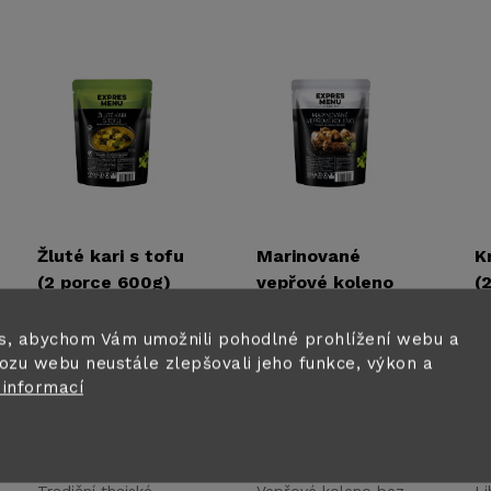
Žluté kari s tofu
Marinované
K
(2 porce 600g)
vepřové koleno
(
(500g)
179 Kč
199 Kč
1
s, abychom Vám umožnili pohodlné prohlížení webu a
Skladem ihned k
Skladem ihned k
ozu webu neustále zlepšovali jeho funkce, výkon a
odeslání
odeslání
od
 informací
DO KOŠÍKU
DO KOŠÍKU
Tradiční thajské
Vepřové koleno bez
Li