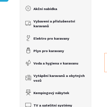
s
Akční nabídka
t
Vybavení a příslušenství
r
karavanů
a
Elektro pro karavany
n
Plyn pro karavany
n
Voda a hygiena v karavanu
í
Vytápění karavanů a obytných
vozů
p
Kempingový nábytek
a
TV a satelitní systémy