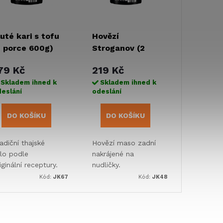
luté kari s tofu
Hovězí
2 porce 600g)
Stroganov (2
porce 600g)
79 Kč
219 Kč
Skladem ihned k
Skladem ihned k
eslání
odeslání
DO KOŠÍKU
DO KOŠÍKU
adiční thajské
Hovězí maso zadní
dlo podle
nakrájené na
iginální receptury.
nudličky.
emná a přitom
Kód:
JK67
Kód:
JK48
ochu pálivá
máčka z
okosového mléka