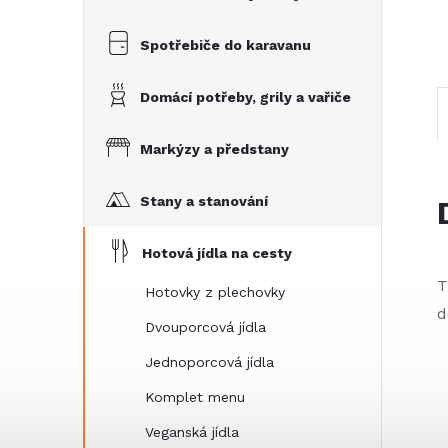
n
e
Spotřebiče do karavanu
l
Domácí potřeby, grily a vařiče
Markýzy a předstany
Stany a stanování
Hotová jídla na cesty
T
Hotovky z plechovky
d
Dvouporcová jídla
Jednoporcová jídla
Komplet menu
Veganská jídla