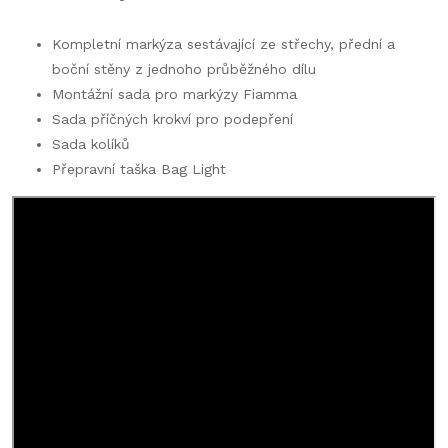
Kompletní markýza sestávající ze střechy, přední a
boční stěny z jednoho průběžného dílu
Montážní sada pro markýzy Fiamma
Sada příčných krokví pro podepření
Sada kolíků
Přepravní taška Bag Light