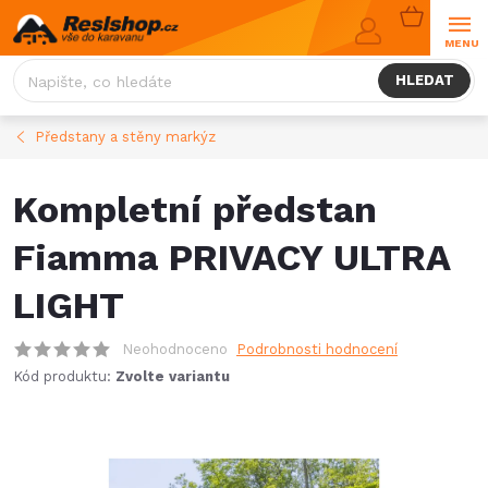
Přejít
NÁKUPNÍ
na
KOŠÍK
obsah
HLEDAT
Předstany a stěny markýz
Kompletní předstan
Fiamma PRIVACY ULTRA
LIGHT
Neohodnoceno
Podrobnosti hodnocení
Kód produktu:
Zvolte variantu