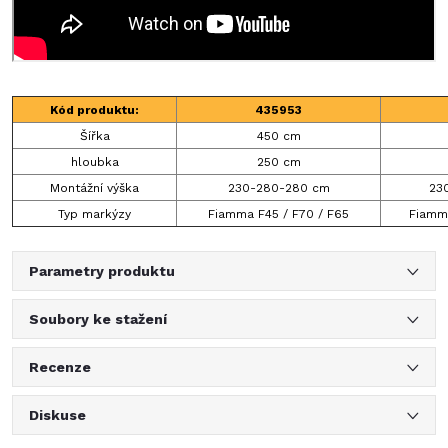
Kód produktu:
435953
Šířka
450 cm
hloubka
250 cm
Montážní výška
230-280-280 cm
23
Typ markýzy
Fiamma F45 / F70 / F65
Fiamma
Parametry produktu
Soubory ke stažení
Recenze
Diskuse