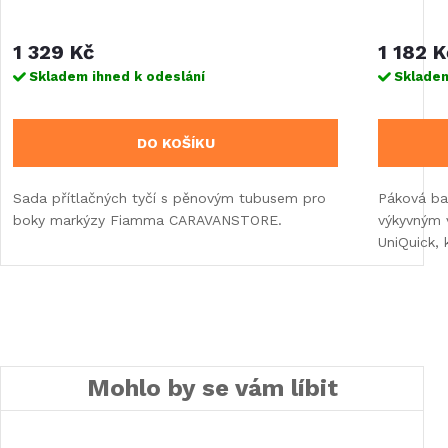
1 329 Kč
1 182 K
Skladem ihned k odeslání
Skladem
DO KOŠÍKU
Sada přítlačných tyčí s pěnovým tubusem pro
Páková ba
boky markýzy Fiamma CARAVANSTORE.
výkyvným 
UniQuick, 
Mohlo by se vám líbit