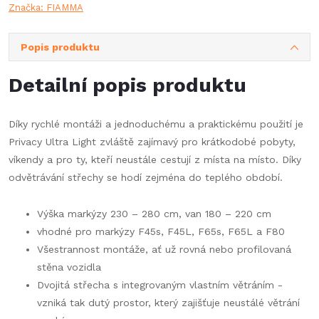
Značka:
FIAMMA
Popis produktu
Detailní popis produktu
Díky rychlé montáži a jednoduchému a praktickému použití je
Privacy Ultra Light zvláště zajímavý pro krátkodobé pobyty,
víkendy a pro ty, kteří neustále cestují z místa na místo. Díky
odvětrávání střechy se hodí zejména do teplého období.
Výška markýzy 230 – 280 cm, van 180 – 220 cm
vhodné pro markýzy F45s, F45L, F65s, F65L a F80
Všestrannost montáže, ať už rovná nebo profilovaná
stěna vozidla
Dvojitá střecha s integrovaným vlastním větráním -
vzniká tak dutý prostor, který zajišťuje neustálé větrání