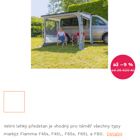
až –9 %
od 26 620 Kč
Velmi lehký předstan je vhodný pro téměř všechny typy
markýz Fiamma
F45s, F45L, F65s, F65L a F80.
Detailní