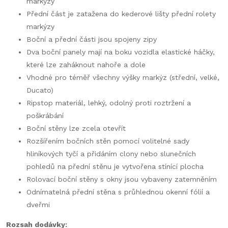
markýzy
Přední část je zatažena do kederové lišty přední rolety
markýzy
Boční a přední části jsou spojeny zipy
Dva boční panely mají na boku vozidla elastické háčky,
které lze zaháknout nahoře a dole
Vhodné pro téměř všechny výšky markýz (střední, velké,
Ducato)
Ripstop materiál, lehký, odolný proti roztržení a
poškrábání
Boční stěny lze zcela otevřít
Rozšířením bočních stěn pomocí volitelné sady
hliníkových tyčí a přidáním clony nebo slunečních
pohledů na přední stěnu je vytvořena stínící plocha
Rolovací boční stěny s okny jsou vybaveny zatemněním
Odnímatelná přední stěna s průhlednou okenní fólií a
dveřmi
Rozsah dodávky: