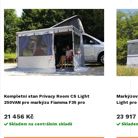
Kompletní stan Privacy Room CS Light
Markýzov
250VAN pro markýzu Fiamma F35 pro
Light pro
21 456 Kč
23 917
Skladem na centrálním skladě
Skladem