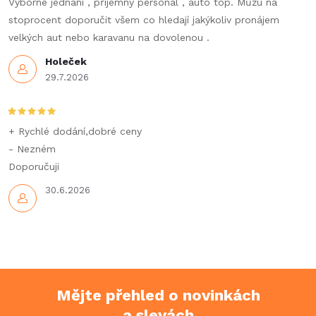
Výborné jednání , příjemný personál , auto top. Můžu na
stoprocent doporučit všem co hledají jakýkoliv pronájem
velkých aut nebo karavanu na dovolenou .
Holeček
29.7.2026
+ Rychlé dodání,dobré ceny
- Nezném
Doporučuji
30.6.2026
Mějte přehled o novinkách
a slevách