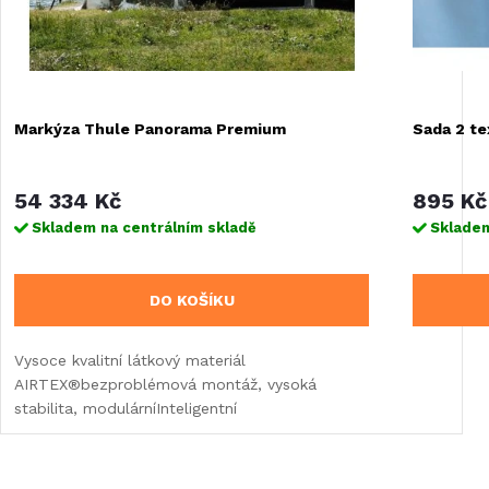
Markýza Thule Panorama Premium
Sada 2 te
54 334 Kč
895 Kč
Skladem na centrálním skladě
Skladem
DO KOŠÍKU
Vysoce kvalitní látkový materiál
AIRTEX®bezproblémová montáž, vysoká
stabilita, modulárníInteligentní