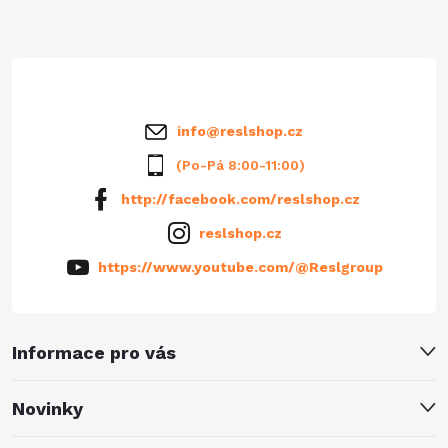
t
í
info
@
reslshop.cz
(Po-Pá 8:00-11:00)
http://facebook.com/reslshop.cz
reslshop.cz
https://www.youtube.com/@Reslgroup
Informace pro vás
Novinky