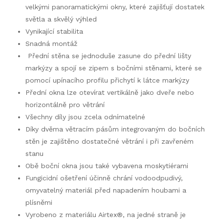
velkými panoramatickými okny, které zajišťují dostatek
světla a skvělý výhled
Vynikající stabilita
Snadná montáž
Přední stěna se jednoduše zasune do přední lišty
markýzy a spojí se zipem s bočními stěnami, které se
pomocí upínacího profilu přichytí k látce markýzy
Přední okna lze otevírat vertikálně jako dveře nebo
horizontálně pro větrání
Všechny díly jsou zcela odnímatelné
Díky dvěma větracím pásům integrovaným do bočních
stěn je zajištěno dostatečné větrání i při zavřeném
stanu
Obě boční okna jsou také vybavena moskytiérami
Fungicidní ošetření účinně chrání vodoodpudivý,
omyvatelný materiál před napadením houbami a
plísněmi
Vyrobeno z materiálu Airtex®, na jedné straně je