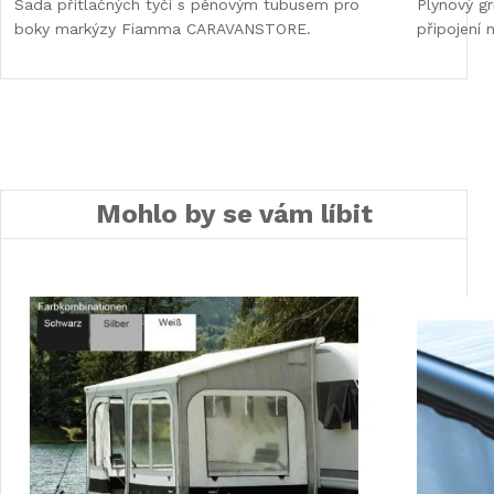
Sada přítlačných tyčí s pěnovým tubusem pro
Plynový gr
boky markýzy Fiamma CARAVANSTORE.
připojení 
Mohlo by se vám líbit