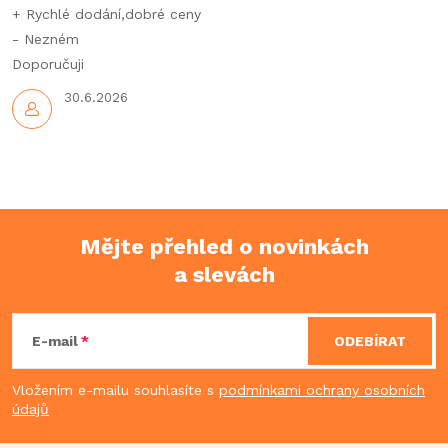
+ Rychlé dodání,dobré ceny
- Nezném
Doporučuji
30.6.2026
Mějte přehled o novinkách
a slevách
Z
á
E-mail
ODEBÍRAT
p
Vložením e-mailu souhlasíte s
podmínkami ochrany osobních
údajů
a