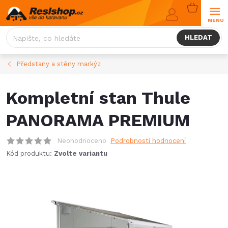
Přejít
NÁKUPNÍ
na
KOŠÍK
obsah
HLEDAT
Předstany a stěny markýz
Kompletní stan Thule
PANORAMA PREMIUM
Neohodnoceno
Podrobnosti hodnocení
Kód produktu:
Zvolte variantu