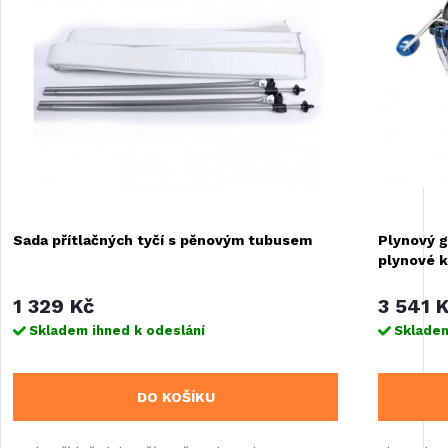
Sada přítlačných tyčí s pěnovým tubusem
Plynový g
plynové k
1 329 Kč
3 541 
Skladem ihned k odeslání
Skladem
DO KOŠÍKU