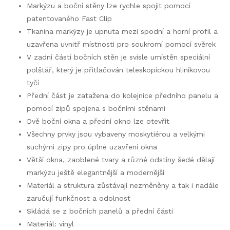
Markýzu a boční stěny lze rychle spojit pomocí
patentovaného Fast Clip
Tkanina markýzy je upnuta mezi spodní a horní profil a
uzavřena uvnitř místnosti pro soukromí pomocí svěrek
V zadní části bočních stěn je svisle umístěn speciální
polštář, který je přitlačován teleskopickou hliníkovou
tyčí
Přední část je zatažena do kolejnice předního panelu a
pomocí zipů spojena s bočními stěnami
Dvě boční okna a přední okno lze otevřít
Všechny prvky jsou vybaveny moskytiérou a velkými
suchými zipy pro úplné uzavření okna
Větší okna, zaoblené tvary a různé odstíny šedé dělají
markýzu ještě elegantnější a modernější
Materiál a struktura zůstávají nezměněny a tak i nadále
zaručují funkčnost a odolnost
Skládá se z bočních panelů a přední části
Materiál: vinyl