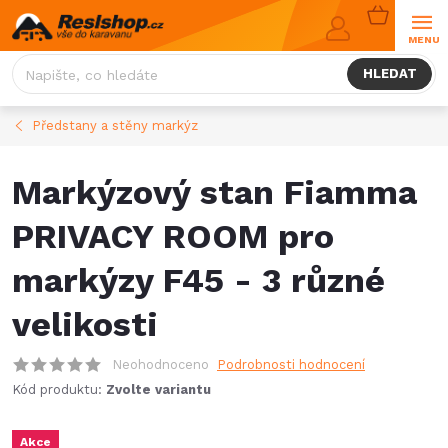
Přejít
NÁKUPNÍ
na
KOŠÍK
obsah
HLEDAT
Předstany a stěny markýz
Markýzový stan Fiamma
PRIVACY ROOM pro
markýzy F45 - 3 různé
velikosti
Neohodnoceno
Podrobnosti hodnocení
Kód produktu:
Zvolte variantu
Akce