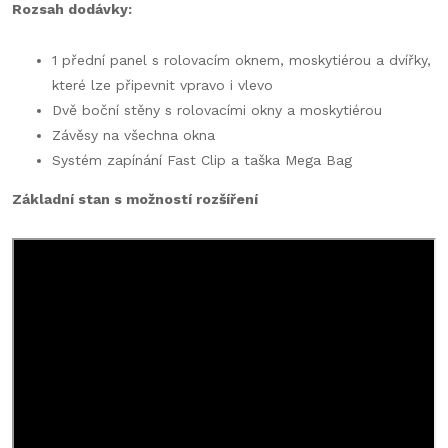
Rozsah dodávky:
1 přední panel s rolovacím oknem, moskytiérou a dvířky,
které lze připevnit vpravo i vlevo
Dvě boční stěny s rolovacími okny a moskytiérou
Závěsy na všechna okna
Systém zapínání Fast Clip a taška Mega Bag
Základní stan s možností rozšíření