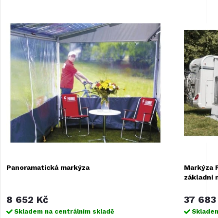
Panoramatická markýza
Markýza 
základní 
8 652 Kč
37 683
Skladem na centrálním skladě
Skladem