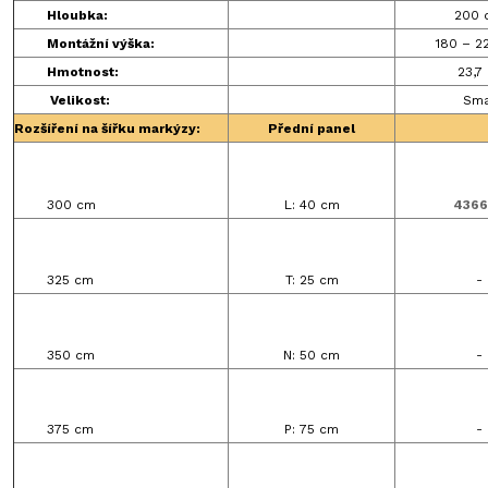
Hloubka:
200 
Montážní výška:
180 – 2
Hmotnost:
23,7
Velikost:
Sma
Rozšíření na šířku markýzy:
Přední panel
300 cm
L: 40 cm
4366
325 cm
T: 25 cm
-
350 cm
N: 50 cm
-
375 cm
P: 75 cm
-