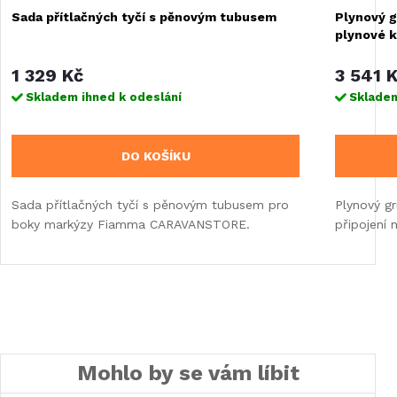
Sada přítlačných tyčí s pěnovým tubusem
Plynový g
plynové k
1 329 Kč
3 541 
Skladem ihned k odeslání
Skladem
DO KOŠÍKU
Sada přítlačných tyčí s pěnovým tubusem pro
Plynový gr
boky markýzy Fiamma CARAVANSTORE.
připojení 
Mohlo by se vám líbit