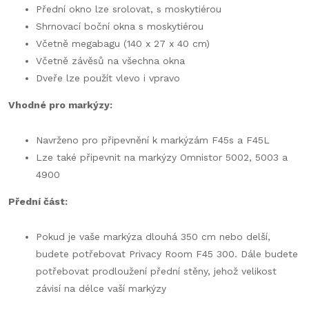
Přední okno lze srolovat, s moskytiérou
Shrnovací boční okna s moskytiérou
Včetně megabagu (140 x 27 x 40 cm)
Včetně závěsů na všechna okna
Dveře lze použít vlevo i vpravo
Vhodné pro markýzy:
Navrženo pro připevnění k markýzám
F45s a F45L
Lze také připevnit na markýzy Omnistor 5002, 5003 a
4900
Přední část:
Pokud je vaše markýza dlouhá 350 cm nebo delší,
budete potřebovat Privacy Room F45 300. Dále budete
potřebovat prodloužení přední stěny, jehož velikost
závisí na délce vaší markýzy