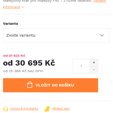
Markýzový stan pro markýzy F45 - 3 různé velikosti.
Detailní
informace
Varianta
od 31 423 Kč
od
30 695 Kč
od
25 368 Kč
bez DPH
Měrná
cena:
VLOŽIT DO KOŠÍKU
Dotaz k produktu
Hlídací pes