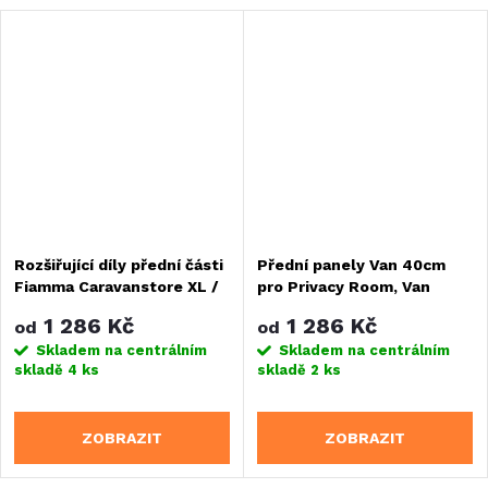
Rozšiřující díly přední části
Přední panely Van 40cm
Fiamma Caravanstore XL /
pro Privacy Room, Van
ZIP XL
40cm, pro F45
1 286 Kč
1 286 Kč
od
od
Skladem na centrálním
Skladem na centrálním
skladě
4 ks
skladě
2 ks
ZOBRAZIT
ZOBRAZIT