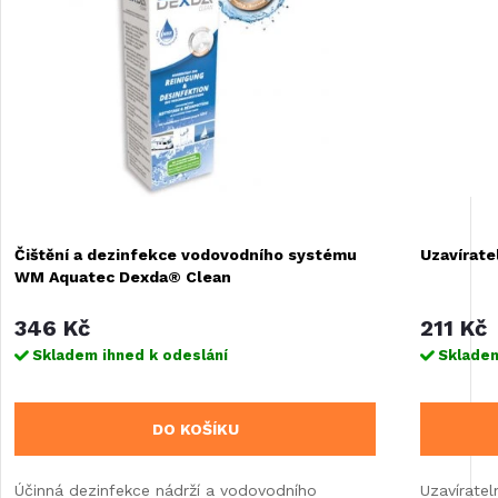
Čištění a dezinfekce vodovodního systému
Uzavírate
WM Aquatec Dexda® Clean
346 Kč
211 Kč
Skladem ihned k odeslání
Skladem
DO KOŠÍKU
Účinná dezinfekce nádrží a vodovodního
Uzavíratel