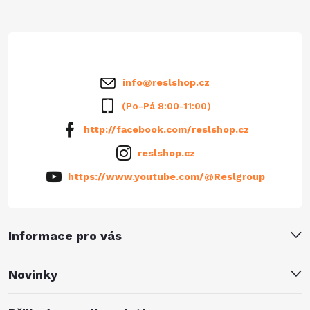
t
í
info
@
reslshop.cz
(Po-Pá 8:00-11:00)
http://facebook.com/reslshop.cz
reslshop.cz
https://www.youtube.com/@Reslgroup
Informace pro vás
Novinky