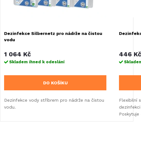
Dezinfekce Silbernetz pro nádrže na čistou
Dezinfekc
vodu
1 064 Kč
446 K
Skladem ihned k odeslání
Skladem
DO KOŠÍKU
Dezinfekce vody stříbrem pro nádrže na čistou
Flexibilní
vodu.
dezinfekci
Poskytuje