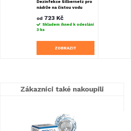
Dezinfekce Silbernetz pro
nádrže na čistou vodu
723 Kč
od
Skladem ihned k odeslání
3 ks
ZOBRAZIT
Zákazníci také nakoupili