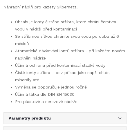
Náhradní náplň pro kazety Silbernetz.
Obsahuje ionty čistého stříbra, které chrání čerstvou
vodu v nádrži před kontaminací
Se stříbrnou síťkou chráníte svou vodu po dobu až 6
měsíců
Atomatické dávkování iontů stříbra - při každém novém
naplnění nádrže
Účinná ochrana před kontaminací sladké vody
Čisté ionty stříbra – bez přísad jako např. chlór,
minerály atd.
Výměna se doporučuje jednou ročně
Účinná látka dle DIN EN 15030
Pro plastové a nerezové nádrže
Parametry produktu