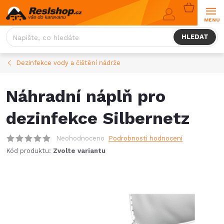
Přejít
NÁKUPNÍ
na
KOŠÍK
obsah
HLEDAT
Dezinfekce vody a čištění nádrže
Náhradní náplň pro
dezinfekce Silbernetz
Neohodnoceno
Podrobnosti hodnocení
Kód produktu:
Zvolte variantu