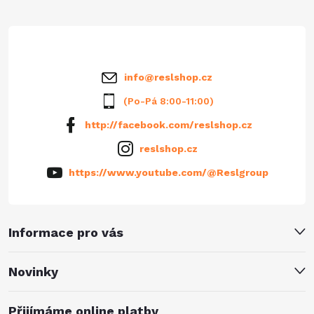
t
í
info
@
reslshop.cz
(Po-Pá 8:00-11:00)
http://facebook.com/reslshop.cz
reslshop.cz
https://www.youtube.com/@Reslgroup
Informace pro vás
Novinky
Přijímáme online platby