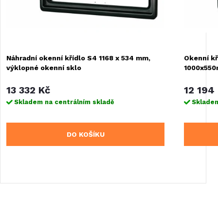
Náhradní okenní křídlo S4 1168 x 534 mm,
Okenní kř
výklopné okenní sklo
1000x55
13 332 Kč
12 194
Skladem na centrálním skladě
Skladem
DO KOŠÍKU