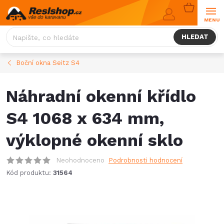
Přejít
NÁKUPNÍ
na
KOŠÍK
obsah
HLEDAT
Boční okna Seitz S4
Náhradní okenní křídlo
S4 1068 x 634 mm,
výklopné okenní sklo
Neohodnoceno
Podrobnosti hodnocení
Kód produktu:
31564