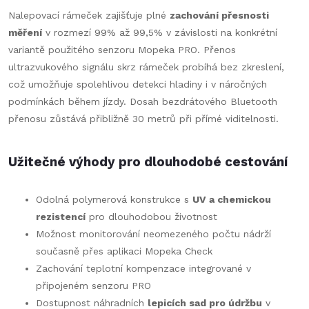
Nalepovací rámeček zajišťuje plné
zachování přesnosti
měření
v rozmezí 99% až 99,5% v závislosti na konkrétní
variantě použitého senzoru Mopeka PRO. Přenos
ultrazvukového signálu skrz rámeček probíhá bez zkreslení,
což umožňuje spolehlivou detekci hladiny i v náročných
podmínkách během jízdy. Dosah bezdrátového Bluetooth
přenosu zůstává přibližně 30 metrů při přímé viditelnosti.
Užitečné výhody pro dlouhodobé cestování
Odolná polymerová konstrukce s
UV a chemickou
rezistencí
pro dlouhodobou životnost
Možnost monitorování neomezeného počtu nádrží
současně přes aplikaci Mopeka Check
Zachování teplotní kompenzace integrované v
připojeném senzoru PRO
Dostupnost náhradních
lepicích sad pro údržbu
v