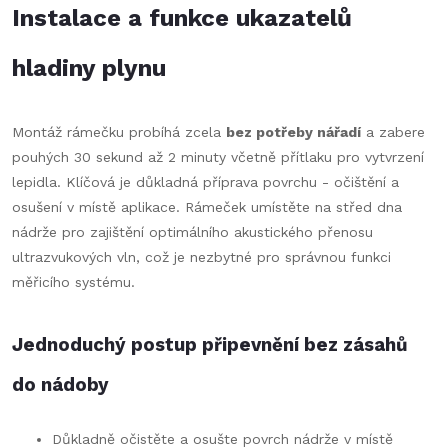
Instalace a funkce ukazatelů
hladiny plynu
Montáž rámečku probíhá zcela
bez potřeby nářadí
a zabere
pouhých 30 sekund až 2 minuty včetně přítlaku pro vytvrzení
lepidla. Klíčová je důkladná příprava povrchu - očištění a
osušení v místě aplikace. Rámeček umístěte na střed dna
nádrže pro zajištění optimálního akustického přenosu
ultrazvukových vln, což je nezbytné pro správnou funkci
měřicího systému.
Jednoduchý postup připevnění bez zásahů
do nádoby
Důkladně očistěte a osušte povrch nádrže v místě