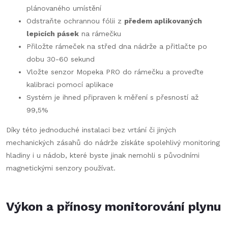
plánovaného umístění
Odstraňte ochrannou fólii z
předem aplikovaných
lepicích pásek
na rámečku
Přiložte rámeček na střed dna nádrže a přitlačte po
dobu 30-60 sekund
Vložte senzor Mopeka PRO do rámečku a proveďte
kalibraci pomocí aplikace
Systém je ihned připraven k měření s přesností až
99,5%
Díky této jednoduché instalaci bez vrtání či jiných
mechanických zásahů do nádrže získáte spolehlivý monitoring
hladiny i u nádob, které byste jinak nemohli s původními
magnetickými senzory používat.
Výkon a přínosy monitorování plynu