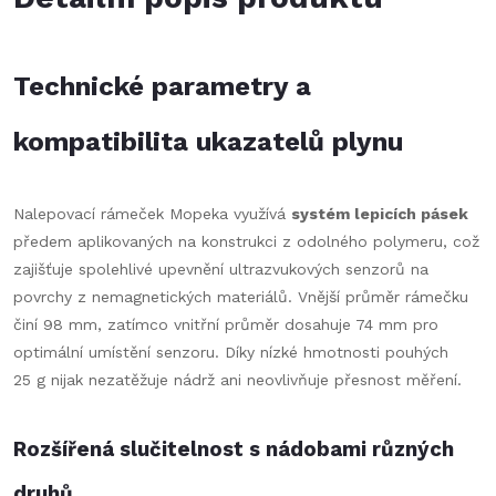
Technické parametry a
kompatibilita ukazatelů plynu
Nalepovací rámeček Mopeka využívá
systém lepicích pásek
předem aplikovaných na konstrukci z odolného polymeru, což
zajišťuje spolehlivé upevnění ultrazvukových senzorů na
povrchy z nemagnetických materiálů. Vnější průměr rámečku
činí 98 mm, zatímco vnitřní průměr dosahuje 74 mm pro
optimální umístění senzoru. Díky nízké hmotnosti pouhých
25 g nijak nezatěžuje nádrž ani neovlivňuje přesnost měření.
Rozšířená slučitelnost s nádobami různých
druhů