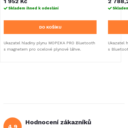
1 952 Kč
2 788,
Skladem ihned k odeslání
Skladem
DO KOŠÍKU
Ukazatel hladiny plynu MOPEKA PRO Bluetooth
Ukazatel 
s magnetem pro ocelové plynové láhve.
s Bluetoo
Hodnocení zákazníků
4,9