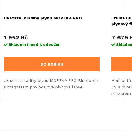
Ukazatel hladiny plynu MOPEKA PRO
Truma Duo
plynový f
1 952 Kč
7 675 
Skladem ihned k odeslání
Skladem
DO KOŠÍKU
Ukazatel hladiny plynu MOPEKA PRO Bluetooth
Horizontá
s magnetem pro ocelové plynové láhve.
CS s dvou
senzorem 