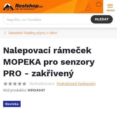
Přejít
NÁKUPNÍ
na
KOŠÍK
obsah
HLEDAT
Ukazatel hladiny plynu v lahvi
Nalepovací rámeček
MOPEKA pro senzory
PRO - zakřivený
Neohodnoceno
Podrobnosti hodnocení
Kód produktu:
HS124047
Novinka