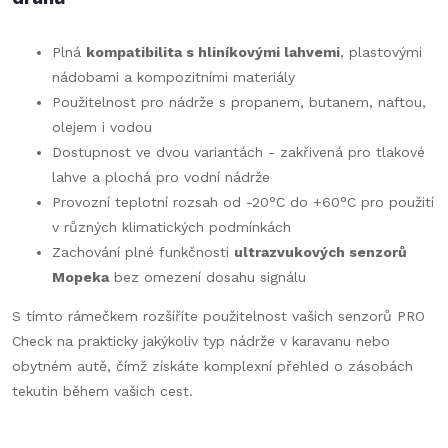
Plná
kompatibilita s hliníkovými lahvemi
, plastovými
nádobami a kompozitními materiály
Použitelnost pro nádrže s propanem, butanem, naftou,
olejem i vodou
Dostupnost ve dvou variantách - zakřivená pro tlakové
lahve a plochá pro vodní nádrže
Provozní teplotní rozsah od -20°C do +60°C pro použití
v různých klimatických podmínkách
Zachování plné funkčnosti
ultrazvukových senzorů
Mopeka
bez omezení dosahu signálu
S tímto rámečkem rozšíříte použitelnost vašich senzorů PRO
Check na prakticky jakýkoliv typ nádrže v karavanu nebo
obytném autě, čímž získáte komplexní přehled o zásobách
tekutin během vašich cest.