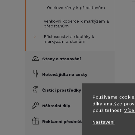
Ocelové rámy k předstanům
Venkovní koberce k markýzám a
předstanům
Příslušenství a doplňky k
markýzám a stanům
Stany a stanování
Hotová jídla na cesty
Čistící prostředky a chemie
Používáme cookie
díky analýze prov
Náhradní díly
použitelnost.
Více
Reklamní předměty a dárky
Nastavení