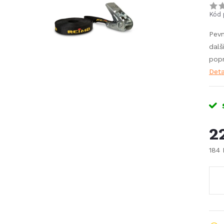
Kód 
Pevn
dalš
popr
Deta
2
184
Měr
cena