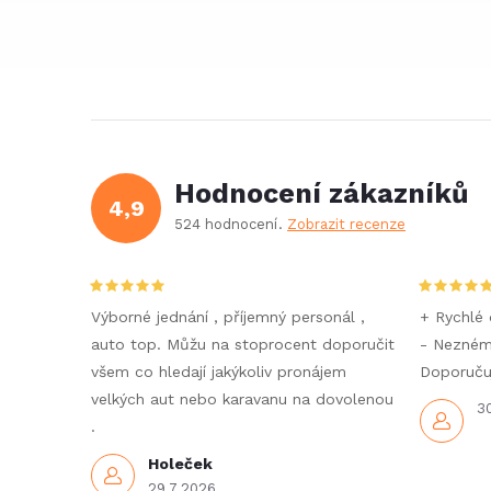
Hodnocení zákazníků
4,9
524 hodnocení
Zobrazit recenze
Výborné jednání , příjemný personál ,
+ Rychlé 
auto top. Můžu na stoprocent doporučit
- Nezné
všem co hledají jakýkoliv pronájem
Doporučuj
velkých aut nebo karavanu na dovolenou
3
.
Holeček
29.7.2026