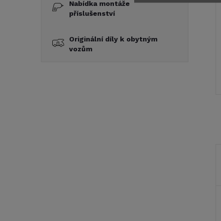
Nabídka montáže
příslušenství
Originální díly k obytným
vozům