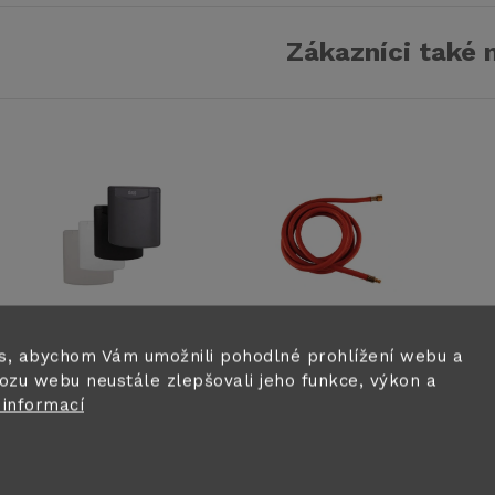
Zákazníci také 
s, abychom Vám umožnili pohodlné prohlížení webu a
Servisní dvířka
Plynová hadice
K
ozu webu neustále zlepšovali jeho funkce, výkon a
s plynovou
Cadac pro vnější
n
 informací
rychlospojkou -
zásuvku vozidla
o
4 105 Kč
516 Kč
2
různé barvy
- 300 cm
C
Skladem na
Skladem ihned k
2
centrálním skladě
odeslání
ce
C