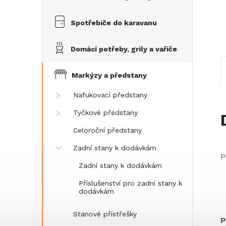
n
e
Spotřebiče do karavanu
l
Domácí potřeby, grily a vařiče
Markýzy a předstany
Nafukovací předstany
Tyčkové předstany
Celoroční předstany
Zadní stany k dodávkám
P
Zadní stany k dodávkám
Příslušenství pro zadní stany k
dodávkám
Stanové přístřešky
P