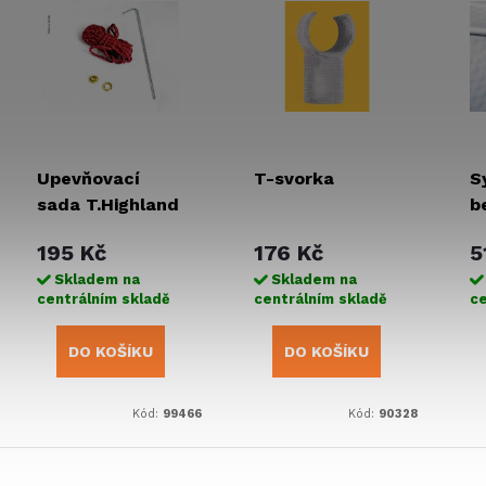
Upevňovací
T-svorka
S
sada T.Highland
b
d
195 Kč
176 Kč
5
Skladem na
Skladem na
centrálním skladě
centrálním skladě
ce
DO KOŠÍKU
DO KOŠÍKU
Kód:
99466
Kód:
90328