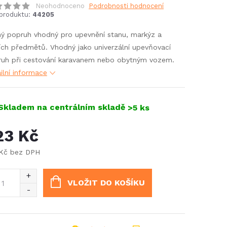
Neohodnoceno
Podrobnosti hodnocení
produktu:
44205
ý popruh vhodný pro upevnění stanu, markýz a
ích předmětů. Vhodný jako univerzální upevňovací
uh při cestování karavanem nebo obytným vozem.
ilní informace
Skladem na centrálním skladě
>5 ks
23 Kč
 Kč bez DPH
ná
:
VLOŽIT DO KOŠÍKU