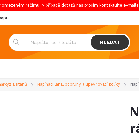
v omezeném režimu. V případě dotazů nás prosím kontaktujte e-mail
oprava & platba
Katalogy
Showroom
Obchodní podmínk
HLEDAT
markýz a stanů
Napínací lana, popruhy a upevňovací kolíky
Napí
N
r