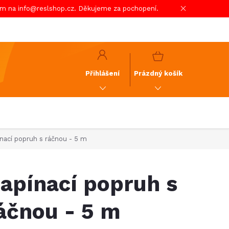
em na info@reslshop.cz. Děkujeme za pochopení.
y
GDPR
NÁKUPNÍ
KOŠÍK
Přihlášení
Prázdný košík
nací popruh s ráčnou - 5 m
apínací popruh s
áčnou - 5 m