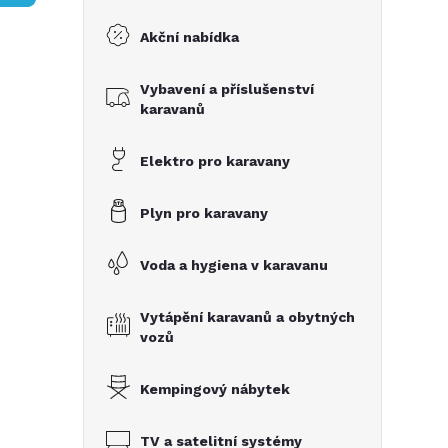
s
Akční nabídka
t
Vybavení a příslušenství
r
karavanů
a
Elektro pro karavany
n
Plyn pro karavany
n
Voda a hygiena v karavanu
í
Vytápění karavanů a obytných
vozů
p
Kempingový nábytek
a
TV a satelitní systémy