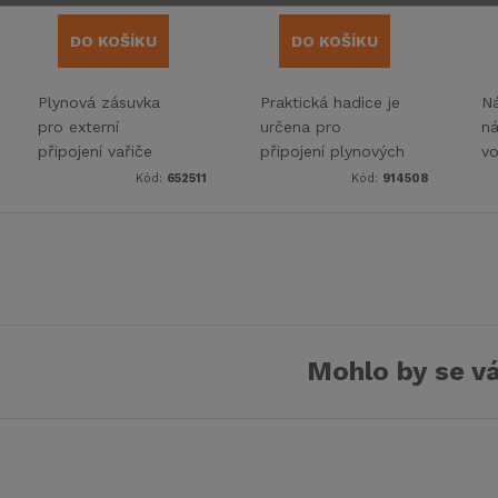
DO KOŠÍKU
DO KOŠÍKU
Plynová zásuvka
Praktická hadice je
Ná
pro externí
určena pro
ná
připojení vařiče
připojení plynových
vo
nebo grilu ve 4
spotřebičů k vnější
2
Kód:
652511
Kód:
914508
barevných
plynové zásuvce
provedeních. Pro
karavanu nebo
obytné vozy a
Mohlo by se vá