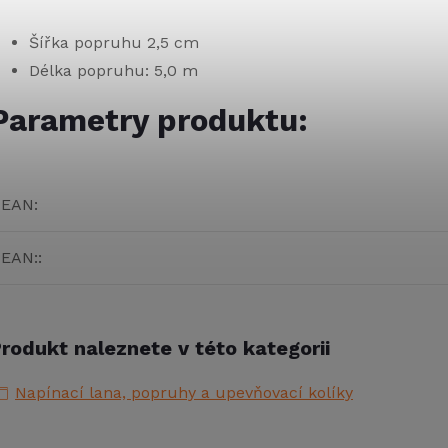
Šířka popruhu 2,5 cm
Délka popruhu: 5,0 m
Parametry produktu:
EAN
:
EAN:
:
rodukt naleznete v této kategorii
Napínací lana, popruhy a upevňovací kolíky