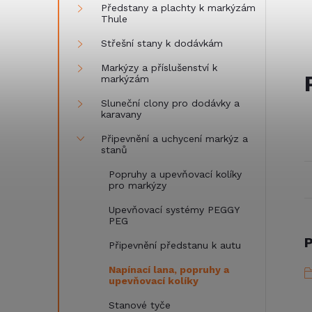
Předstany a plachty k markýzám
Thule
Střešní stany k dodávkám
Markýzy a příslušenství k
markýzám
Sluneční clony pro dodávky a
karavany
Připevnění a uchycení markýz a
stanů
Popruhy a upevňovací kolíky
pro markýzy
Upevňovací systémy PEGGY
PEG
P
Připevnění předstanu k autu
Napínací lana, popruhy a
upevňovací kolíky
Stanové tyče