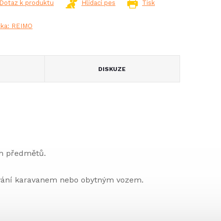
Dotaz k produktu
Hlídací pes
Tisk
čka:
REIMO
DISKUZE
ch předmětů.
ování karavanem nebo obytným vozem.