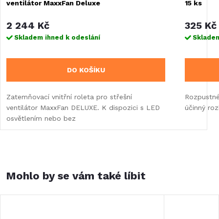
ventilátor MaxxFan Deluxe
15 ks
2 244 Kč
325 Kč
Skladem ihned k odeslání
Skladem
DO KOŠÍKU
Zatemňovací vnitřní roleta pro střešní
Rozpustné
ventilátor MaxxFan DELUXE. K dispozici s LED
účinný roz
osvětlením nebo bez