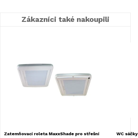
Zákazníci také nakoupili
Zatemňovací roleta MaxxShade pro střešní
WC sáčky