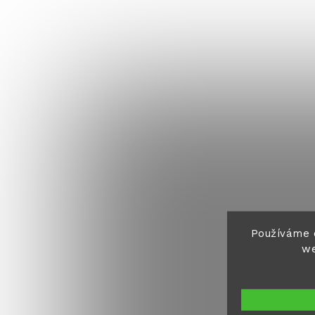
Používáme 
we