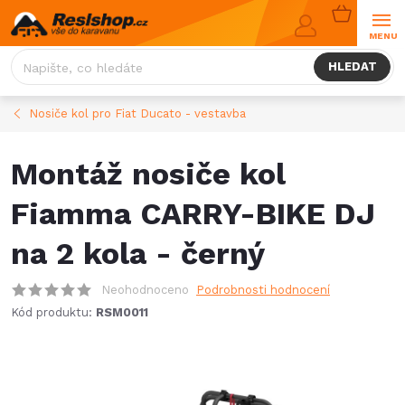
Přejít
NÁKUPNÍ
na
KOŠÍK
obsah
HLEDAT
Nosiče kol pro Fiat Ducato - vestavba
Montáž nosiče kol
Fiamma CARRY-BIKE DJ
na 2 kola - černý
Neohodnoceno
Podrobnosti hodnocení
Kód produktu:
RSM0011