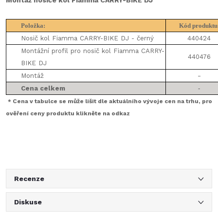
Montáž n
osiče kol Fiamma CARRY-BIKE DJ
Položka:
Kód produktu
Nosič kol Fiamma CARRY-BIKE DJ - černý
440424
Montážní profil pro nosič kol Fiamma CARRY-
440476
BIKE DJ
-
Montáž
Cena celkem
-
* Cena v tabulce se může lišit dle aktuálního vývoje cen na trhu, pro
ověření ceny produktu klikněte na odkaz
Recenze
Diskuse