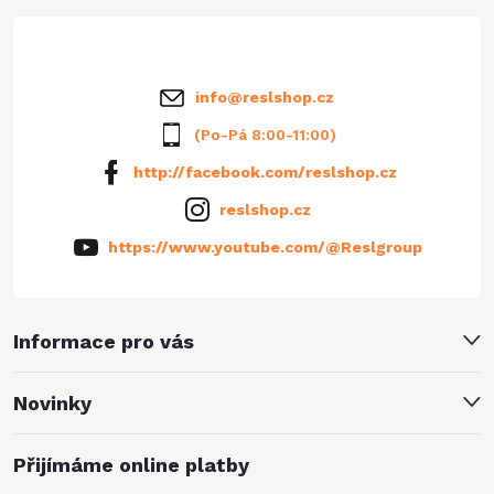
t
í
info
@
reslshop.cz
(Po-Pá 8:00-11:00)
http://facebook.com/reslshop.cz
reslshop.cz
https://www.youtube.com/@Reslgroup
Informace pro vás
Novinky
Přijímáme online platby