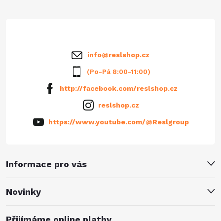
t
í
info
@
reslshop.cz
(Po-Pá 8:00-11:00)
http://facebook.com/reslshop.cz
reslshop.cz
https://www.youtube.com/@Reslgroup
Informace pro vás
Novinky
Přijímáme online platby