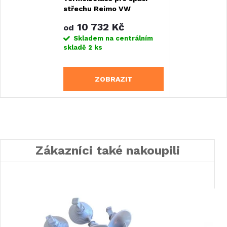
střechu Reimo VW
T4/T5/T6 a MB - různé
10 732 Kč
od
varianty
Skladem na centrálním
skladě
2 ks
ZOBRAZIT
Zákazníci také nakoupili