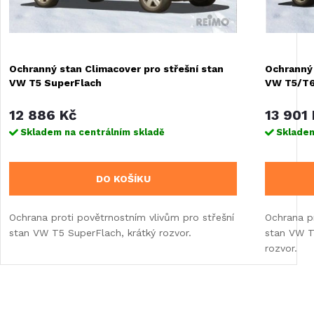
Ochranný stan Climacover pro střešní stan
Ochranný 
VW T5 SuperFlach
VW T5/T6 
12 886 Kč
13 901
Skladem na centrálním skladě
Skladem
DO KOŠÍKU
Ochrana proti povětrnostním vlivům pro střešní
Ochrana pr
stan VW T5 SuperFlach, krátký rozvor.
stan VW T5
rozvor.