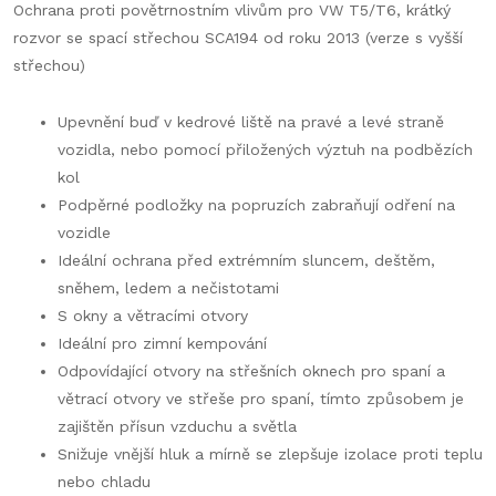
Ochrana proti povětrnostním vlivům pro VW T5/T6, krátký
rozvor se spací střechou SCA194 od roku 2013 (verze s vyšší
střechou)
Upevnění buď v kedrové liště na pravé a levé straně
vozidla, nebo pomocí přiložených výztuh na podbězích
kol
Podpěrné podložky na popruzích zabraňují odření na
vozidle
Ideální ochrana před extrémním sluncem, deštěm,
sněhem, ledem a nečistotami
S okny a větracími otvory
Ideální pro zimní kempování
Odpovídající otvory na střešních oknech pro spaní a
větrací otvory ve střeše pro spaní, tímto způsobem je
zajištěn přísun vzduchu a světla
Snižuje vnější hluk a mírně se zlepšuje izolace proti teplu
nebo chladu