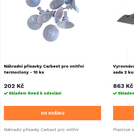
Náhradní přísavky Carbest pro vnitřní
Vyrovnáva
termoclony - 10 ks
sada 2 ku
202 Kč
863 Kč
Skladem ihned k odeslání
Skladem
DO KOŠÍKU
Náhradní přísavky Carbest pro vnitřní
Plastové s