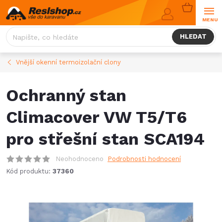
Přejít
NÁKUPNÍ
na
KOŠÍK
obsah
HLEDAT
Vnější okenní termoizolační clony
Ochranný stan
Climacover VW T5/T6
pro střešní stan SCA194
Neohodnoceno
Podrobnosti hodnocení
Kód produktu:
37360