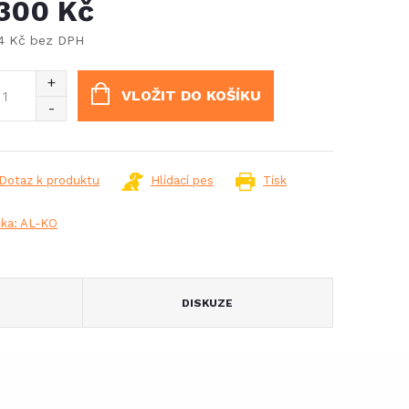
 300 Kč
74 Kč bez DPH
ná
:
VLOŽIT DO KOŠÍKU
Dotaz k produktu
Hlídací pes
Tisk
ka:
AL-KO
DISKUZE