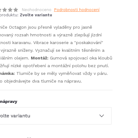
Neohodnoceno
Podrobnosti hodnocení
produktu:
Zvolte variantu
iče Octagon jsou přesně vyladěny pro jasně
novaný rozsah hmotnosti a výrazně zlepšují jízdní
tnosti karavanu. Vibrace karoserie a "poskakování"
 výrazně sníženy. Vyznačují se kvalitním těsněním a
iálním olejem.
Montáž:
Gumová spojovací oka kloubů
ňují nízké opotřebení a montážní polohu bez pnutí.
námka:
Tlumiče by se měly vyměňovat vždy v páru.
o objednávejte dva tlumiče na nápravu.
 nápravy