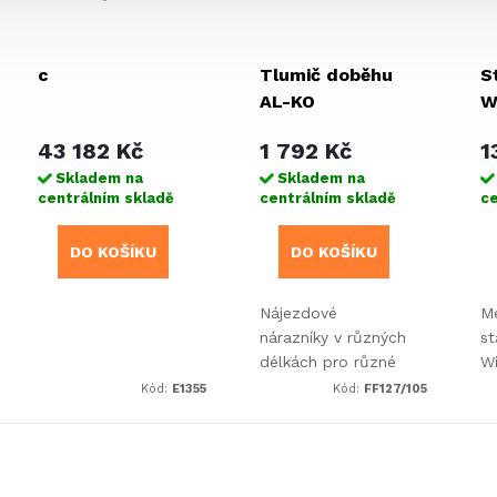
c
Tlumič doběhu
S
AL-KO
W
W
43 182 Kč
1 792 Kč
1
Skladem na
Skladem na
centrálním skladě
centrálním skladě
ce
DO KOŠÍKU
DO KOŠÍKU
Nájezdové
M
nárazníky v různých
st
délkách pro různé
W
typy výrobců.
30
Kód:
E1355
Kód:
FF127/105
d
s 
m
3