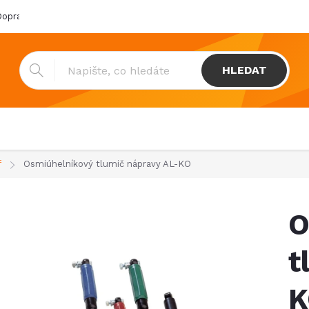
oprava & platba
Katalogy
Showroom
Obchodní podmínk
HLEDAT
f
Osmiúhelníkový tlumič nápravy AL-KO
O
t
K