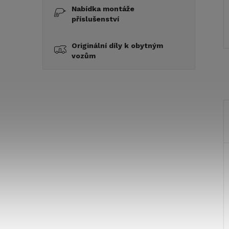
Nabídka montáže
příslušenství
Originální díly k obytným
vozům