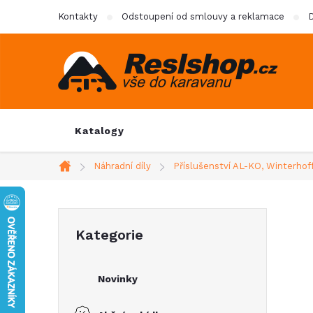
Přejít
Kontakty
Odstoupení od smlouvy a reklamace
D
na
obsah
Katalogy
Náhradní díly
Příslušenství AL-KO, Winterhof
Domů
P
Přeskočit
Kategorie
kategorie
o
Novinky
s