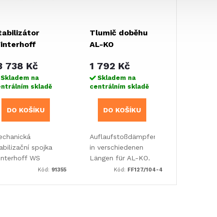
tabilizátor
Tlumič doběhu
interhoff
AL-KO
S3000 D
3 738 Kč
1 792 Kč
Skladem na
Skladem na
ntrálním skladě
centrálním skladě
DO KOŠÍKU
DO KOŠÍKU
echanická
Auflaufstoßdämpfer
abilizační spojka
in verschiedenen
interhoff WS
Längen für AL-KO.
00 D pro přívěsy
Kód:
91355
Kód:
FF127/104-4
o 3000 kg
tlumicím
omentem 330-
50 Nm