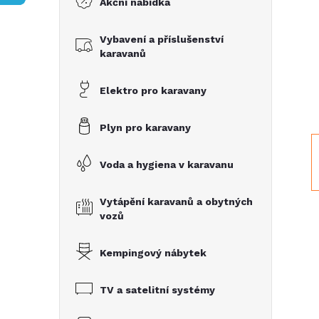
Akční nabídka
t
Vybavení a příslušenství
r
karavanů
a
Elektro pro karavany
n
Plyn pro karavany
n
Voda a hygiena v karavanu
í
Vytápění karavanů a obytných
vozů
p
Kempingový nábytek
a
TV a satelitní systémy
n