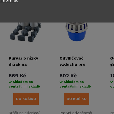
 informací
Purvario nízký
Odvlhčovač
O
držák na
vzduchu pro
g
sklenice/šálky -
obytné vozy a
569 Kč
502 Kč
1
sada 6 kusů
karavany
Skladem na
Skladem na
centrálním skladě
centrálním skladě
od
DO KOŠÍKU
DO KOŠÍKU
Držák na sklenice/
Pasivní odvlhčovač
Ná