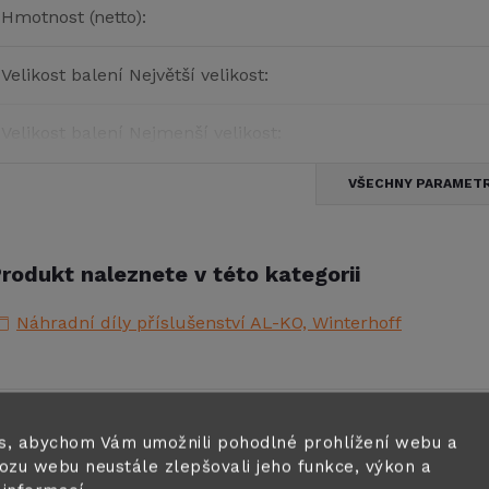
Hmotnost (netto)
:
Velikost balení Největší velikost
:
Velikost balení Nejmenší velikost
:
VŠECHNY PARAMET
rodukt naleznete v této kategorii
Náhradní díly příslušenství AL-KO, Winterhoff
Zákazníci také 
s, abychom Vám umožnili pohodlné prohlížení webu a
ozu webu neustále zlepšovali jeho funkce, výkon a