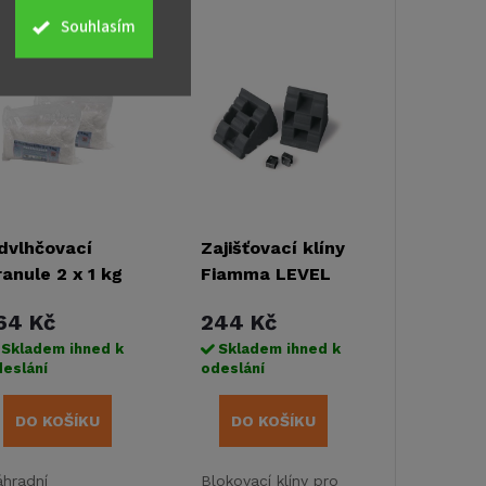
Souhlasím
dvlhčovací
Zajišťovací klíny
ranule 2 x 1 kg
Fiamma LEVEL
CHOCK
64 Kč
244 Kč
Skladem ihned k
Skladem ihned k
eslání
odeslání
DO KOŠÍKU
DO KOŠÍKU
hradní
Blokovací klíny pro