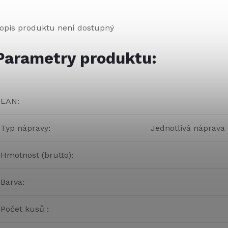
opis produktu není dostupný
Parametry produktu:
EAN
:
Typ nápravy
:
Jednotlivá náprava
Hmotnost (brutto)
:
Barva
:
Počet kusů
: