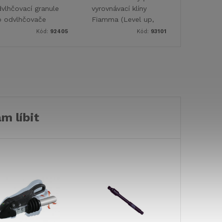
vlhčovací granule
vyrovnávací klíny
o odvlhčovače
Fiamma (Level up,
duchu.
Level Pro,
Kód:
92405
Kód:
93101
Magnum). Určeno
pro zablokování
vozidla
m líbit