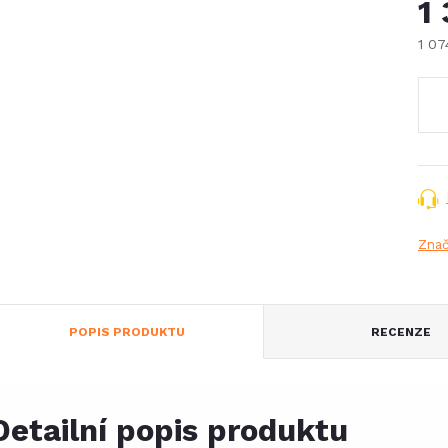
1
1 0
Měr
cena
Znač
POPIS PRODUKTU
RECENZE
Detailní popis produktu