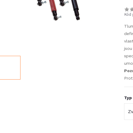
Kód 
Tlum
defi
vlas
jsou
spec
umož
Poz
Prot
Typ