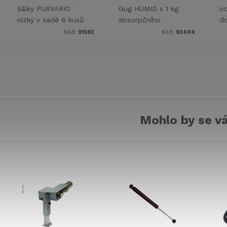
šálky PURVARIO
Gug HUMID s 1 kg
od
nízký v sadě 6 kusů
absorpčního
d
vhodné pro použití
granulátu pro
vz
Kód:
91592
Kód:
92404
v obytném autě,
prostory 50-70 m³.
karavanu nebo
Funguje zcela bez
elektřiny,
Mohlo by se vá