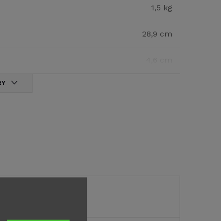
1,5 kg
28,9 cm
4,6 cm
RY
nakoupili