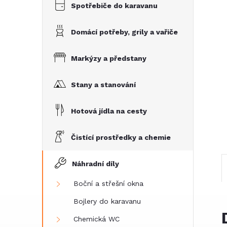
e
Spotřebiče do karavanu
l
Domácí potřeby, grily a vařiče
Markýzy a předstany
Stany a stanování
Hotová jídla na cesty
Čistící prostředky a chemie
Náhradní díly
Boční a střešní okna
Bojlery do karavanu
Chemická WC