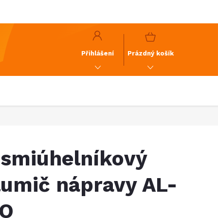
y
GDPR
NÁKUPNÍ
KOŠÍK
Přihlášení
Prázdný košík
smiúhelníkový
lumič nápravy AL-
O