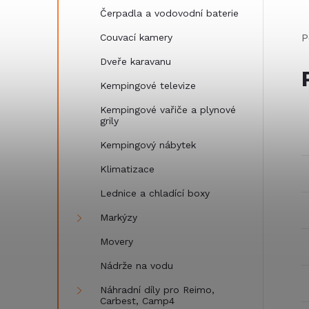
Čerpadla a vodovodní baterie
P
Couvací kamery
Dveře karavanu
Kempingové televize
Kempingové vařiče a plynové
grily
Kempingový nábytek
Klimatizace
Lednice a chladící boxy
Markýzy
Movery
Nádrže na vodu
Náhradní díly pro Reimo,
Carbest, Camp4