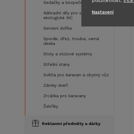
použitelnost.
Více
Sedačky a bezpečnostní pásy
Nastavení
Náhradní díly pro separační a
ekologické WC
Servisní dvířka
Sporák, dřez, trouba, varná
deska
Stoly a stolové systémy
Střešní stany
Světla pro karavan a obytný vůz
Zámky dveří
Zrcátka pro karavany
Žebříky
Reklamní předměty a dárky