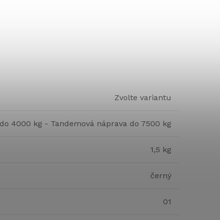
Zvolte variantu
 do 4000 kg - Tandemová náprava do 7500 kg
1,5 kg
černý
01