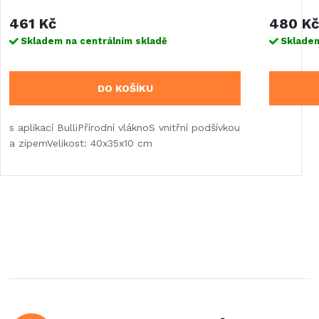
461 Kč
480 Kč
Skladem na centrálním skladě
Skladem
DO KOŠÍKU
s aplikací BulliPřírodní vláknoS vnitřní podšívkou
a zipemVelikost: 40x35x10 cm