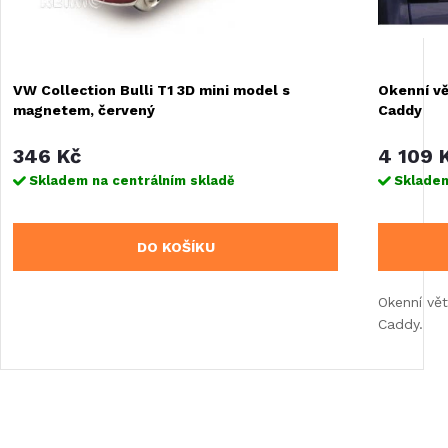
VW Collection Bulli T1 3D mini model s
Okenní vě
magnetem, červený
Caddy
346 Kč
4 109 
Skladem na centrálním skladě
Skladem
DO KOŠÍKU
Okenní vět
Caddy.