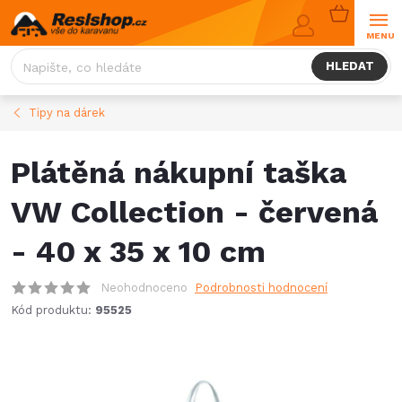
Přejít
NÁKUPNÍ
na
KOŠÍK
obsah
HLEDAT
Tipy na dárek
Plátěná nákupní taška
VW Collection - červená
- 40 x 35 x 10 cm
Neohodnoceno
Podrobnosti hodnocení
Kód produktu:
95525