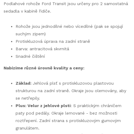
Podlahové rohože Ford Transit jsou určeny pro 2 samostatná
sedadla v kabině řidiče.
Rohože jsou jednodílné nebo vícedílné (pak se spojují
suchým zipem)
Protiskluzová úprava na zadní straně
Barva: antracitová skvrnitá
Snadné čištění
Nabízíme různé úrovně kvality a ceny:
Základ:
Jehlová plsť s protiskluzovou plastovou
strukturou na zadní straně. Okraje jsou olemovány, aby
se netřepily.
Plus: Velur z jehlové plsti
: S praktickým chráničem
paty pod pedály. Okraje lemované - bez možnosti
roztřepení. Zadní strana s protiskluzovým gumovým
granulátem.