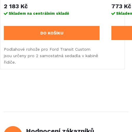
2 183 Kč
773 Kč
Skladem na centrálním skladě
Skladem
DO KOŠÍKU
Podlahové rohože pro Ford Transit Custom
jsou určeny pro 2 samostatná sedadla v kabině
řidiče.
Hodnocení zákazníků