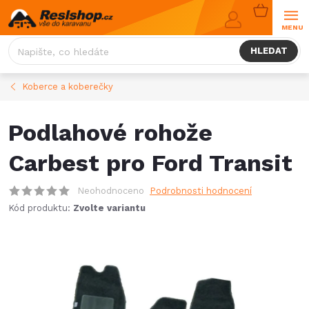
Přejít
NÁKUPNÍ
na
KOŠÍK
obsah
HLEDAT
Koberce a koberečky
Podlahové rohože
Carbest pro Ford Transit
Neohodnoceno
Podrobnosti hodnocení
Kód produktu:
Zvolte variantu