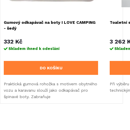
Gumový odkapávač na boty I LOVE CAMPING
Toaletní 
- šedý
332 Kč
3 262 
Skladem ihned k odeslání
Skladem
DO KOŠÍKU
Praktická gumová rohožka s motivem obytného
Při výběru
vozu a karavanu slouží jako odkapávač pro
technický
špinavé boty. Zabraňuje