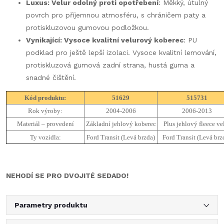
Luxus: Velur odolný proti opotřebení
: Měkký, útulný
povrch pro příjemnou atmosféru, s chráničem paty a
protiskluzovou gumovou podložkou.
Vynikající: Vysoce kvalitní velurový koberec
: PU
podklad pro ještě lepší izolaci. Vysoce kvalitní lemování,
protiskluzová gumová zadní strana, hustá guma a
snadné čištění.
Kód produktu:
51629
515731
Rok výroby:
2004-2006
2006-2013
Materiál – provedení
Základní jehlový koberec
Plus jehlový fleece ve
Ty vozidla:
Ford Transit (Levá brzda)
Ford Transit (Levá brz
NEHODÍ SE PRO DVOJITÉ SEDADO!
Parametry produktu