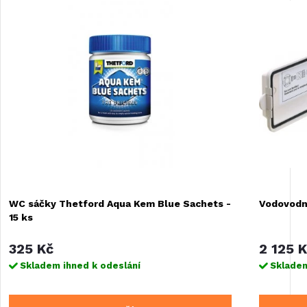
WC sáčky Thetford Aqua Kem Blue Sachets -
Vodovodní
15 ks
325 Kč
2 125 
Skladem ihned k odeslání
Skladem