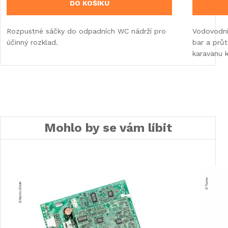
DO KOŠÍKU
Rozpustné sáčky do odpadních WC nádrží pro
Vodovodní
účinný rozklad.
bar a průt
karavanu 
Mohlo by se vám líbit