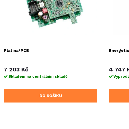
Platina/PCB
Energeti
7 203 Kč
4 747 
Skladem na centrálním skladě
Vyprod
DO KOŠÍKU