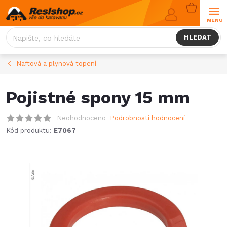
Přejít
NÁKUPNÍ
na
KOŠÍK
obsah
HLEDAT
Naftová a plynová topení
Pojistné spony 15 mm
Neohodnoceno
Podrobnosti hodnocení
Kód produktu:
E7067