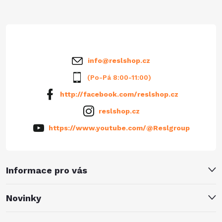
t
í
info
@
reslshop.cz
(Po-Pá 8:00-11:00)
http://facebook.com/reslshop.cz
reslshop.cz
https://www.youtube.com/@Reslgroup
Informace pro vás
Novinky