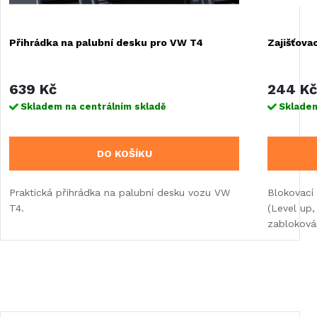
Přihrádka na palubní desku pro VW T4
Zajišťova
639 Kč
244 Kč
Skladem na centrálním skladě
Skladem
DO KOŠÍKU
Praktická přihrádka na palubní desku vozu VW
Blokovací 
T4.
(Level up
zablokován