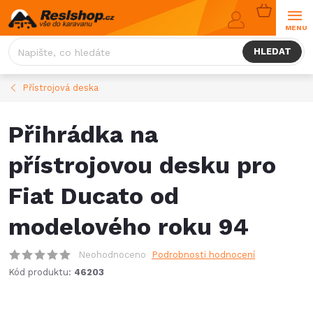
Přejít
NÁKUPNÍ
na
KOŠÍK
obsah
HLEDAT
Přístrojová deska
Přihrádka na
přístrojovou desku pro
Fiat Ducato od
modelového roku 94
Neohodnoceno
Podrobnosti hodnocení
Kód produktu:
46203