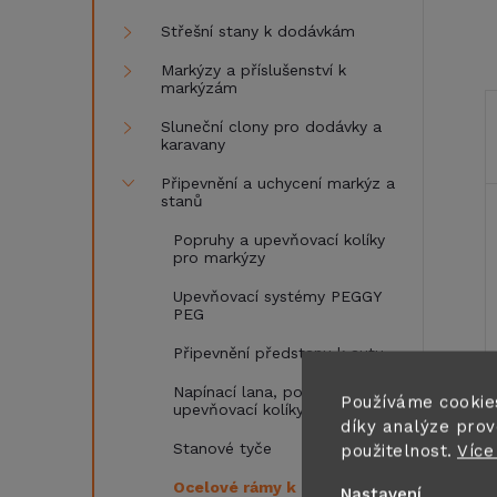
Střešní stany k dodávkám
Markýzy a příslušenství k
markýzám
Sluneční clony pro dodávky a
karavany
Připevnění a uchycení markýz a
stanů
Popruhy a upevňovací kolíky
pro markýzy
Upevňovací systémy PEGGY
PEG
Připevnění předstanu k autu
Napínací lana, popruhy a
Používáme cookie
upevňovací kolíky
díky analýze prov
Stanové tyče
použitelnost.
Více
Ocelové rámy k předstanům
Nastavení