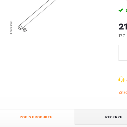
2
177
Měr
cena
Zna
POPIS PRODUKTU
RECENZE