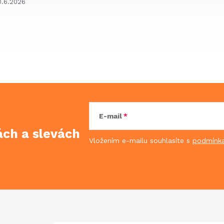
0.6.2026
E-mail
kách
a slevách
Vložením e-mailu souhlasíte s
podmínka