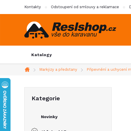
Přejít
Kontakty
Odstoupení od smlouvy a reklamace
D
na
obsah
Katalogy
Markýzy a předstany
Připevnění a uchycení 
Domů
P
Přeskočit
Kategorie
kategorie
o
Novinky
s