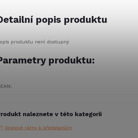
Detailní popis produktu
opis produktu není dostupný
Parametry produktu:
EAN
:
rodukt naleznete v této kategorii
Ocelové rámy k předstanům