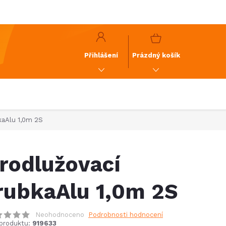
y
GDPR
NÁKUPNÍ
KOŠÍK
Přihlášení
Prázdný košík
kaAlu 1,0m 2S
rodlužovací
rubkaAlu 1,0m 2S
Neohodnoceno
Podrobnosti hodnocení
produktu:
919633