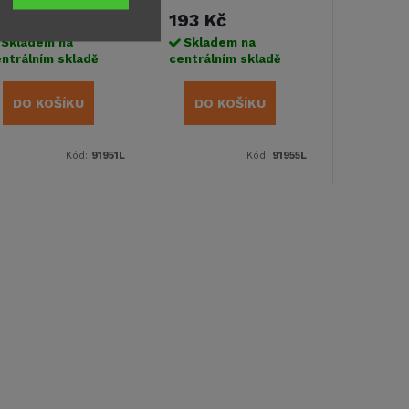
49 Kč
193 Kč
Skladem na
Skladem na
ntrálním skladě
centrálním skladě
DO KOŠÍKU
DO KOŠÍKU
Kód:
91951L
Kód:
91955L