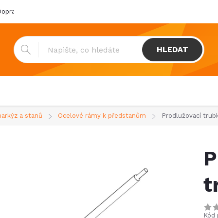
oprava & platba
Katalogy
Showroom
Obchodní podmínk
HLEDAT
markýz a stanů
Ocelové rámy k předstanům
Prodlužovací trub
P
t
Kód 