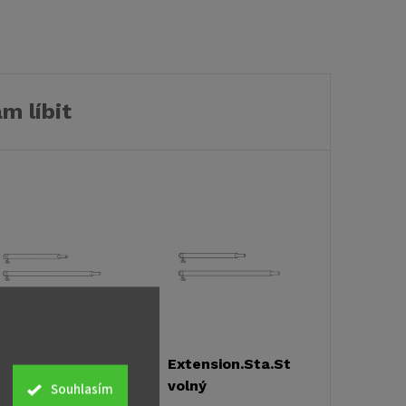
m líbit
xtension.Sta.St.1,0m
Extension.Sta.St.1,0m
olný
volný
Souhlasím