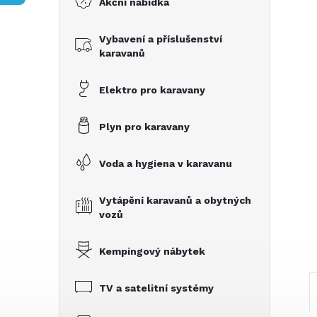
Akční nabídka
t
Vybavení a příslušenství
r
karavanů
a
Elektro pro karavany
n
Plyn pro karavany
n
Voda a hygiena v karavanu
í
Vytápění karavanů a obytných
vozů
p
Kempingový nábytek
a
TV a satelitní systémy
n