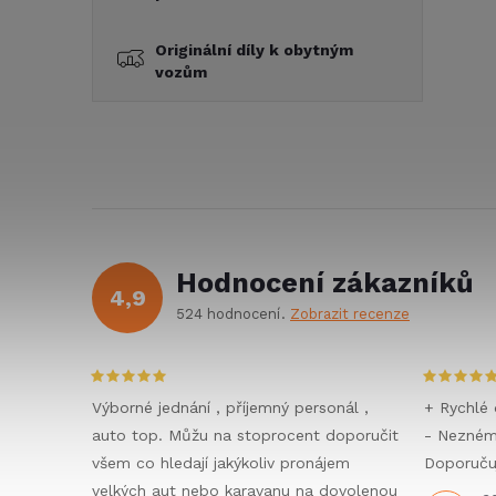
Originální díly k obytným
vozům
Hodnocení zákazníků
4,9
524 hodnocení
Zobrazit recenze
Výborné jednání , příjemný personál ,
+ Rychlé 
auto top. Můžu na stoprocent doporučit
- Nezné
všem co hledají jakýkoliv pronájem
Doporučuj
velkých aut nebo karavanu na dovolenou