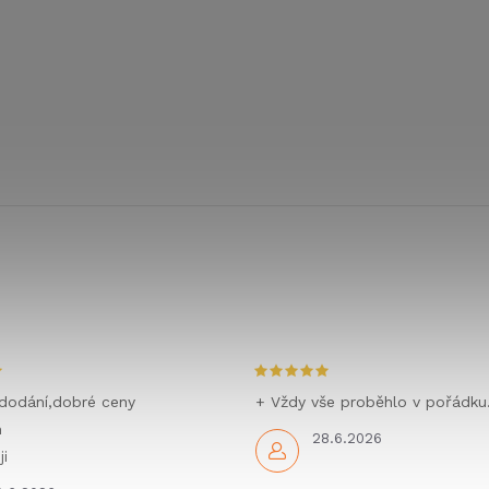
dodání,dobré ceny
+ Vždy vše proběhlo v pořádku
m
28.6.2026
i