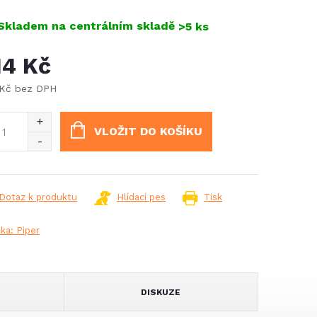
Skladem na centrálním skladě
>5 ks
14 Kč
 Kč bez DPH
ná
:
VLOŽIT DO KOŠÍKU
Dotaz k produktu
Hlídací pes
Tisk
čka:
Piper
DISKUZE