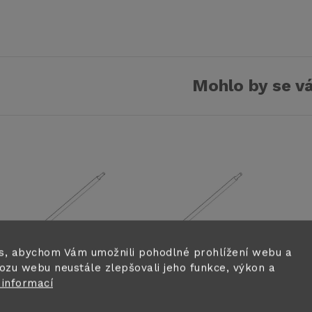
Mohlo by se vá
s, abychom Vám umožnili pohodlné prohlížení webu a
ozu webu neustále zlepšovali jeho funkce, výkon a
Prodlužovací
Prodlužovací
E
 informací
trubkaAlu 1,0m
trubkaAlu 1,0m
v