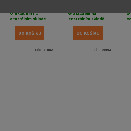
2S
2S
600 Kč
502 Kč
3
Skladem na
Skladem na
centrálním skladě
centrálním skladě
ce
DO KOŠÍKU
DO KOŠÍKU
Kód:
919621
Kód:
919631