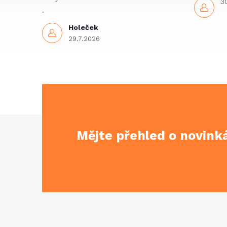
3
.
Holeček
29.7.2026
Z
Mějte přehled o novin
á
p
a