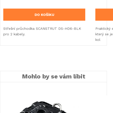
DO KOŠÍKU
Střešní průchodka SCANSTRUT DS-HD6-BLK
Praktický
pro 2 kabely.
který se j
kol
Mohlo by se vám líbit