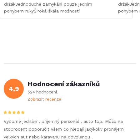
držákJednoduché zamykání pouze jedním
držákJedn
pohybem rukyŠiroká škála možností
pohybem r
Hodnocení zákazníků
4,9
524 hodnocení
Zobrazit recenze
Výborné jednání , příjemný personál , auto top. Můžu na
stoprocent doporučit všem co hledají jakýkoliv pronájem
velkých aut nebo karavanu na dovolenou .