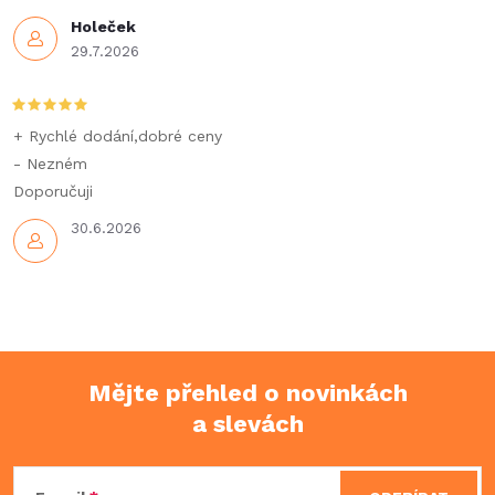
Holeček
29.7.2026
+ Rychlé dodání,dobré ceny
- Nezném
Doporučuji
30.6.2026
Mějte přehled o novinkách
a slevách
Z