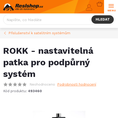
Přejít
NÁKUPNÍ
na
KOŠÍK
obsah
HLEDAT
Příslušenství k satelitním systémům
ROKK - nastavitelná
patka pro podpůrný
systém
Neohodnoceno
Podrobnosti hodnocení
Kód produktu:
493460