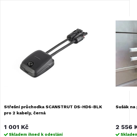
Střešní průchodka SCANSTRUT DS-HD6-BLK
Sušák na 
pro 2 kabely, černá
1 001 Kč
2 556 
Skladem ihned k odeslání
Skladem