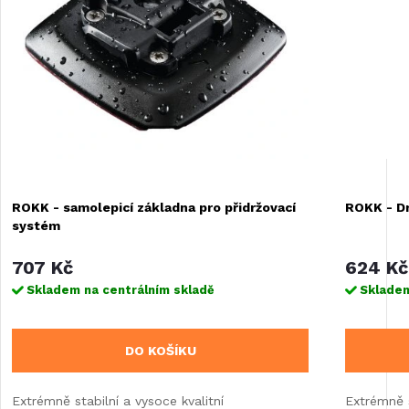
ROKK - samolepicí základna pro přidržovací
ROKK - Dr
systém
707 Kč
624 Kč
Skladem na centrálním skladě
Skladem
DO KOŠÍKU
Extrémně stabilní a vysoce kvalitní
Extrémně s