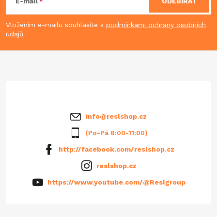
á
E-mail
ODEBÍRAT
p
Vložením e-mailu souhlasíte s
podmínkami ochrany osobních
údajů
a
t
í
info
@
reslshop.cz
(Po-Pá 8:00-11:00)
http://facebook.com/reslshop.cz
reslshop.cz
https://www.youtube.com/@Reslgroup