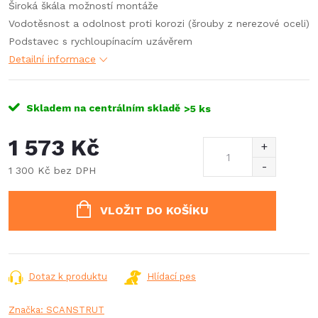
Široká škála možností montáže
Vodotěsnost a odolnost proti korozi (šrouby z nerezové oceli)
Podstavec s rychloupínacím uzávěrem
Detailní informace
Skladem na centrálním skladě
>5 ks
1 573 Kč
1 300 Kč bez DPH
Měrná
cena:
VLOŽIT DO KOŠÍKU
Dotaz k produktu
Hlídací pes
Značka:
SCANSTRUT