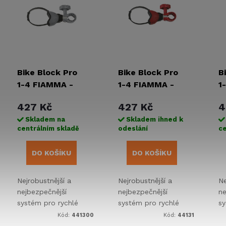
Bike Block Pro
Bike Block Pro
B
1-4 FIAMMA -
1-4 FIAMMA -
1
šedý
červená
m
427 Kč
427 Kč
4
Skladem na
Skladem ihned k
centrálním skladě
odeslání
ce
DO KOŠÍKU
DO KOŠÍKU
Nejrobustnější a
Nejrobustnější a
Ne
nejbezpečnější
nejbezpečnější
ne
systém pro rychlé
systém pro rychlé
sy
zamykání kol.
zamykání kol.
za
Kód:
441300
Kód:
44131