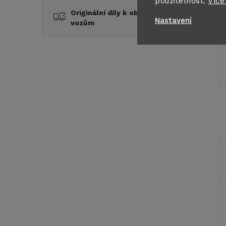
použitelnost.
Více
Originální díly k obytným
Nastavení
vozům