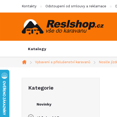
Přejít
Kontakty
Odstoupení od smlouvy a reklamace
D
na
obsah
Katalogy
Vybavení a příslušenství karavanů
Nosiče jíz
Domů
P
Přeskočit
Kategorie
kategorie
o
Novinky
s