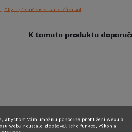
Díly a příslušenství k nosičům kol
K tomuto produktu doporuč
s, abychom Vám umožnili pohodlné prohlížení webu a
ozu webu neustále zlepšovali jeho funkce, výkon a
Nosič kol Thule
No