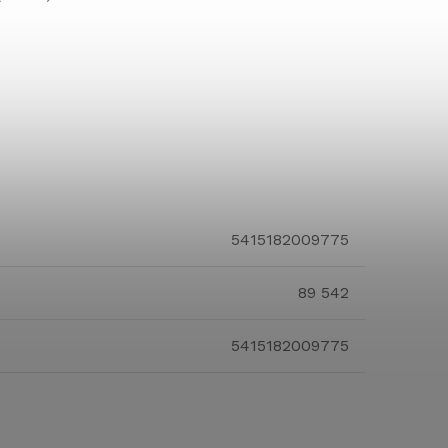
5415182009775
89 542
5415182009775