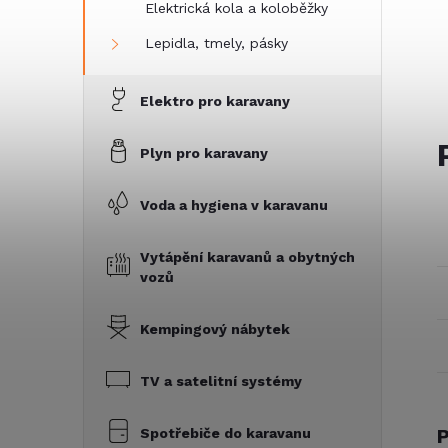
Elektrická kola a koloběžky
Lepidla, tmely, pásky
Elektro pro karavany
Plyn pro karavany
Voda a hygiena v karavanu
Vytápění karavanů a obytných
vozů
Kempingový nábytek
TV a satelitní systémy
P
Spotřebiče do karavanu