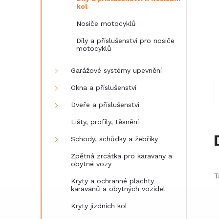
e
kol
Nosiče motocyklů
l
Díly a příslušenství pro nosiče
motocyklů
Garážové systémy upevnění
Okna a příslušenství
Dveře a příslušenství
Lišty, profily, těsnění
Schody, schůdky a žebříky
Zpětná zrcátka pro karavany a
obytné vozy
T
Kryty a ochranné plachty
karavanů a obytných vozidel
Kryty jízdních kol