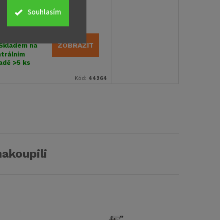
CELLENT STANDARD
Souhlasím
14 793
č
ZOBRAZIT
Skladem na
trálním
ladě
>5 ks
Kód:
44264
nakoupili