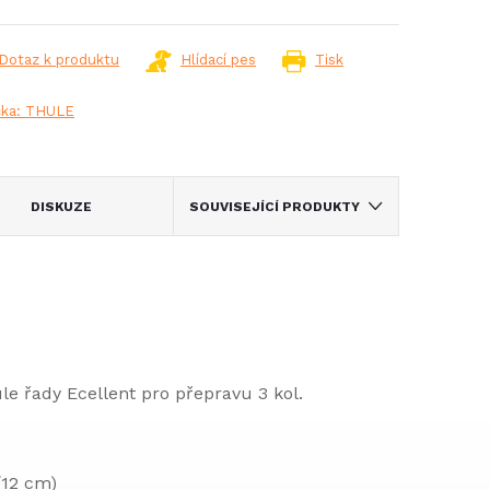
Dotaz k produktu
Hlídací pes
Tisk
čka:
THULE
DISKUZE
SOUVISEJÍCÍ PRODUKTY
ule řady Ecellent pro přepravu 3 kol.
12 cm)