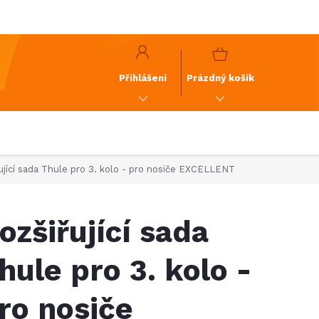
y
GDPR
NÁKUPNÍ
KOŠÍK
Přihlášení
Prázdný košík
ující sada Thule pro 3. kolo - pro nosiče EXCELLENT
ozšiřující sada
hule pro 3. kolo -
ro nosiče