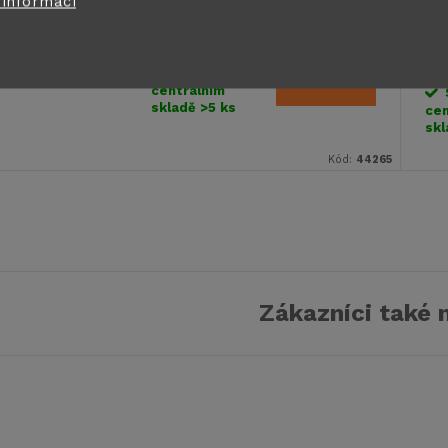
 informací
EXCELLENT SHORT
EX
14 793 Kč
od
K
Skladem na
DO KOŠÍKU
centrálním
skladě
>5 ks
cen
sk
Kód:
44265
Zákazníci také 