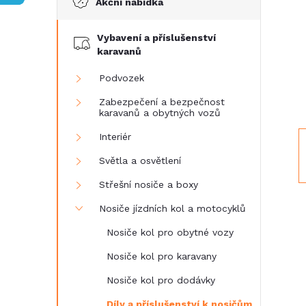
Akční nabídka
t
Vybavení a příslušenství
r
karavanů
a
Podvozek
Zabezpečení a bezpečnost
n
karavanů a obytných vozů
Interiér
n
Světla a osvětlení
í
Střešní nosiče a boxy
Nosiče jízdních kol a motocyklů
p
Nosiče kol pro obytné vozy
a
Nosiče kol pro karavany
n
Nosiče kol pro dodávky
Díly a příslušenství k nosičům