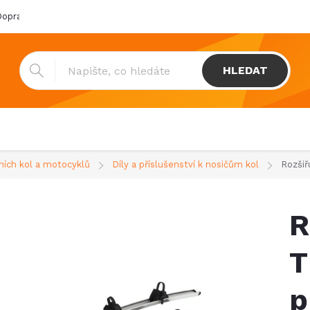
oprava & platba
Katalogy
Showroom
Obchodní podmínk
HLEDAT
dních kol a motocyklů
Díly a příslušenství k nosičům kol
Rozšiř
R
T
p