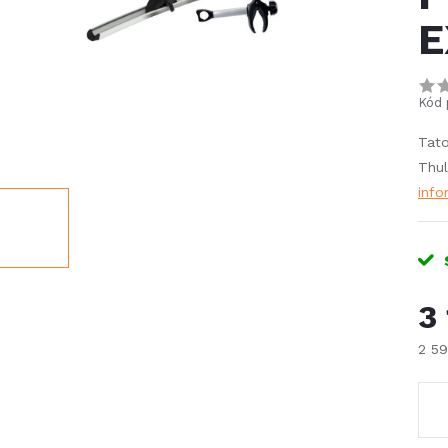
E
Kód 
Tato
Thul
inf
3
2 5
Měr
cena