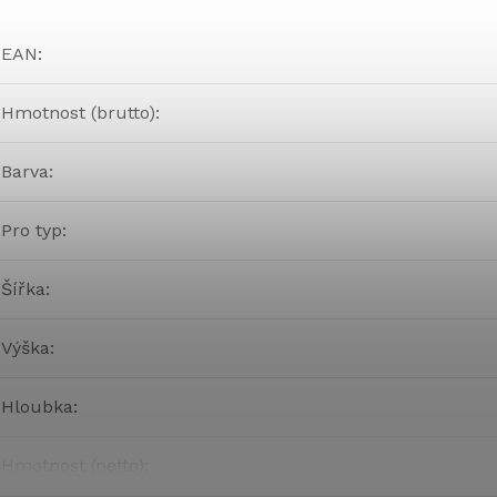
EAN
:
Hmotnost (brutto)
:
Barva
:
Pro typ
:
Šířka
:
Výška
:
Hloubka
:
Hmotnost (netto)
: