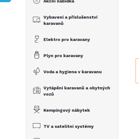
Akční nabídka
t
Vybavení a příslušenství
r
karavanů
a
Elektro pro karavany
n
Plyn pro karavany
n
Voda a hygiena v karavanu
í
Vytápění karavanů a obytných
vozů
p
Kempingový nábytek
a
TV a satelitní systémy
n