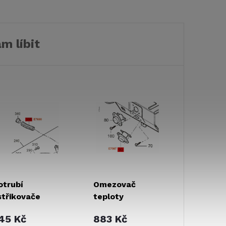
m líbit
otrubí
Omezovač
střikovače
teploty
45 Kč
883 Kč