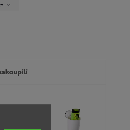
RY
nakoupili