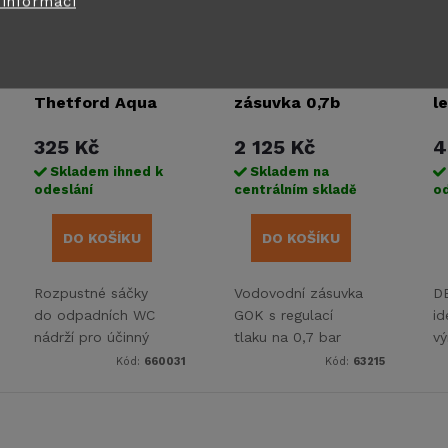
 informací
WC sáčky
Vodovodní
D
Thetford Aqua
zásuvka 0,7b
l
Kem Blue
k
325 Kč
2 125 Kč
4
Sachets - 15 ks
bí
Skladem ihned k
Skladem na
odeslání
centrálním skladě
od
DO KOŠÍKU
DO KOŠÍKU
Rozpustné sáčky
Vodovodní zásuvka
DE
do odpadních WC
GOK s regulací
i
nádrží pro účinný
tlaku na 0,7 bar
vý
rozklad.
a průtokem 7 l/min
sp
Kód:
660031
Kód:
63215
pro přímé připojení
so
karavanu ke