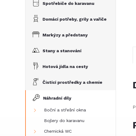
e
Spotřebiče do karavanu
l
Domácí potřeby, grily a vařiče
Markýzy a předstany
Stany a stanování
Hotová jídla na cesty
Čistící prostředky a chemie
Náhradní díly
P
Boční a střešní okna
Bojlery do karavanu
Chemická WC