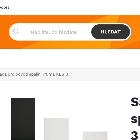
oprava & platba
Katalogy
Showroom
Obchodní podmínk
HLEDAT
ada pro odvod spalin Truma KBS 3
S
s
3