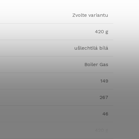
Zvolte variantu
420 g
ušlechtilá bílá
Boiler Gas
149
267
46
420 g