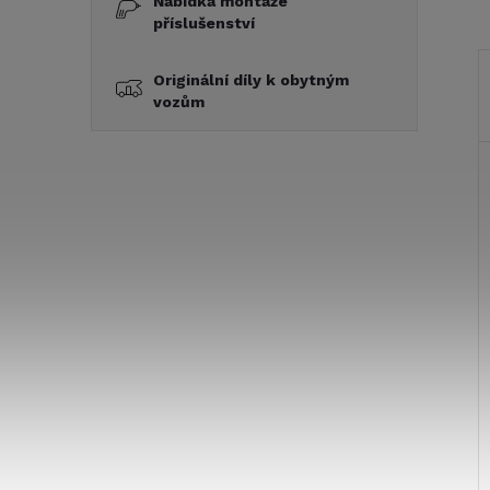
Nabídka montáže
příslušenství
Originální díly k obytným
vozům