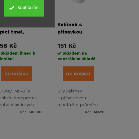
Souhlasím
EKAsyl MS-2
Kelímek s
epící tmel,
přísavkou
artuše 290ml -
Camp4
58 Kč
151 Kč
lý
Skladem ihned k
Skladem na
eslání
centrálním skladě
DO KOŠÍKU
DO KOŠÍKU
KAsyl MS-2 je
Bílý kelímek
deálním kompromisem mezi lepidlem a tmelem pro
s přísavkovou
robu elastických
montáží o průměru
ojů mezi
11 cm a výšce 11 cm
Kód:
500303
Kód:
66528
učástmi,
pro karavanové
koupelny. Nabízí
nosnost