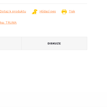
Dotaz k produktu
Hlídací pes
Tisk
čka:
TRUMA
DISKUZE