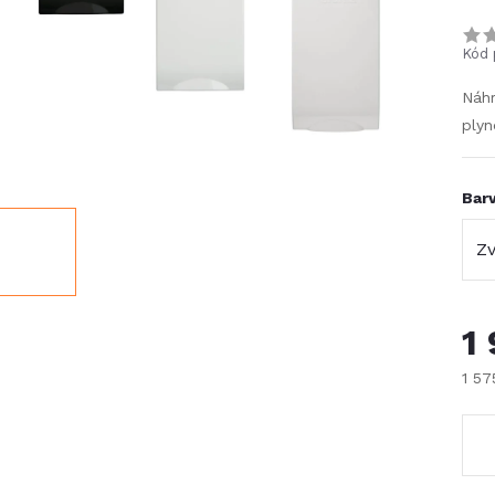
Kód 
Náhr
plyn
Bar
1
1 5
Měr
cena