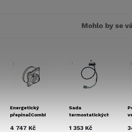
Mohlo by se vá
Energetický
Sada
P
přepínačCombi
termostatických
v
desek
4 747 Kč
1 353 Kč
3