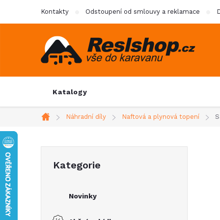
Přejít
Kontakty
Odstoupení od smlouvy a reklamace
D
na
obsah
Katalogy
Náhradní díly
Naftová a plynová topení
S
Domů
P
Přeskočit
Kategorie
kategorie
o
Novinky
s