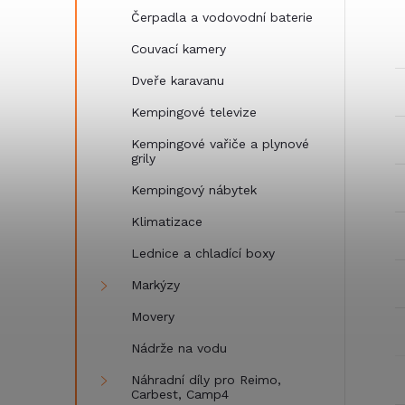
Čerpadla a vodovodní baterie
Couvací kamery
Dveře karavanu
Kempingové televize
Kempingové vařiče a plynové
grily
Kempingový nábytek
Klimatizace
Lednice a chladící boxy
Markýzy
Movery
Nádrže na vodu
Náhradní díly pro Reimo,
Carbest, Camp4