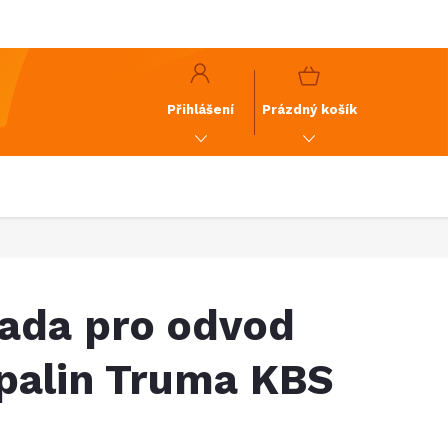
y
GDPR
NÁKUPNÍ
KOŠÍK
Přihlášení
Prázdný košík
ada pro odvod
palin Truma KBS