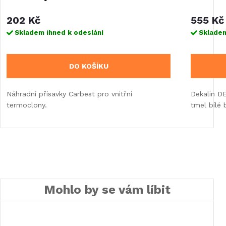
202 Kč
555 Kč
Skladem ihned k odeslání
Skladem
DO KOŠÍKU
Náhradní přísavky Carbest pro vnitřní
Dekalin DE
termoclony.
tmel bílé 
Mohlo by se vám líbit