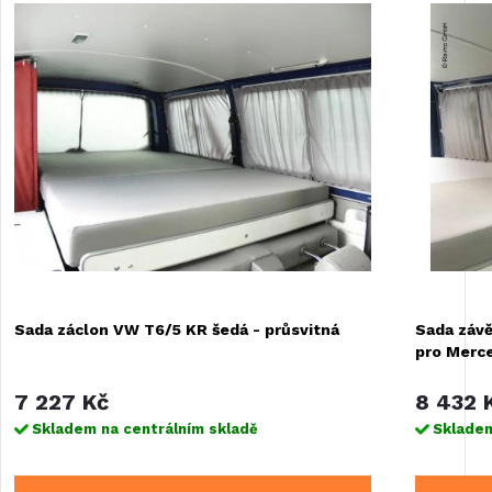
Sada záclon VW T6/5 KR šedá - průsvitná
Sada závě
pro Merc
7 227 Kč
8 432 
Skladem na centrálním skladě
Skladem