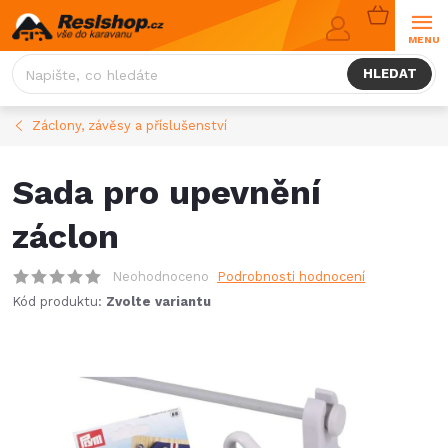
Přejít
NÁKUPNÍ
na
KOŠÍK
obsah
HLEDAT
Záclony, závěsy a příslušenství
Sada pro upevnění
záclon
Neohodnoceno
Podrobnosti hodnocení
Kód produktu:
Zvolte variantu