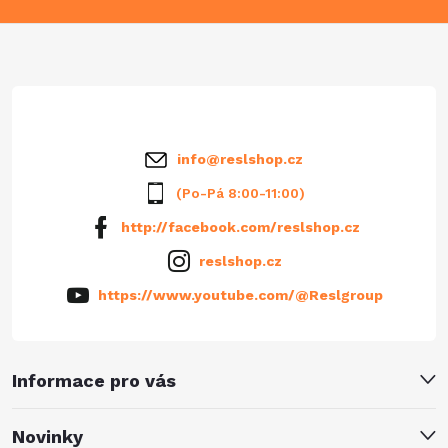
a
t
í
info
@
reslshop.cz
(Po-Pá 8:00-11:00)
http://facebook.com/reslshop.cz
reslshop.cz
https://www.youtube.com/@Reslgroup
Informace pro vás
Novinky