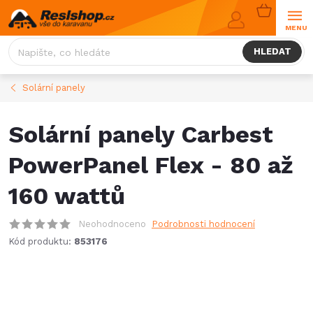
Přejít
NÁKUPNÍ
na
KOŠÍK
obsah
HLEDAT
Solární panely
Solární panely Carbest
PowerPanel Flex - 80 až
160 wattů
Neohodnoceno
Podrobnosti hodnocení
Kód produktu:
853176