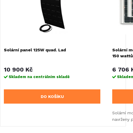
Solární panel 125W quad. Lad
Solární m
150 wattů
10 900 Kč
6 706 
Skladem na centrálním skladě
Skladem
DO KOŠÍKU
Solární mo
navrženy 