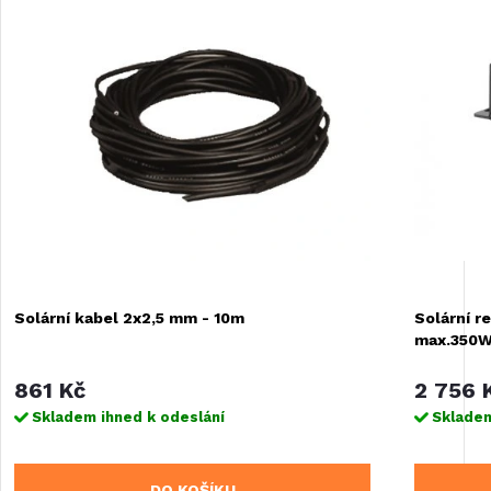
Solární kabel 2x2,5 mm - 10m
Solární r
max.350
861 Kč
2 756 
Skladem ihned k odeslání
Skladem
DO KOŠÍKU