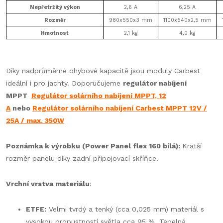
Nepřetržitý výkon
2,6 A
6,25 A
Rozměr
980x550x3 mm
1100x540x2,5 mm
Hmotnost
2,1 kg
4,0 kg
Díky nadprůměrné ohybové kapacitě jsou moduly Carbest
ideální i pro jachty. Doporučujeme
regulátor nabíjení
MPPT
Regulátor solárního nabíjení MPPT, 12
A
nebo
Regulátor solárního nabíjení Carbest MPPT 12V /
25A / max. 350W
Poznámka k výrobku (Power Panel flex 160 bílá):
Kratší
rozměr panelu díky zadní připojovací skříňce.
Vrchní vrstva materiálu
:
ETFE:
Velmi tvrdý a tenký (cca 0,025 mm) materiál s
vysokou propustností světla cca 95 %. Tepelná