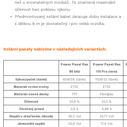
než u srovnatelných modulů. To znamená maximální
účinnost bez poklesu výkonu.
Předmontovaný solární kabel zkracuje dobu instalace a
s délkou 8 m je dostatečný i pro velká vozidla.
Solární panely nabízíme v následujících variantách:
Power Panel flex
Power Panel flex
80 bílá
110 Pro černá
Výkon/počet článků
80W/56 článků
110W/32 článků
Materiál vrchní vrstvy
ETFE
ETFE
Materiál nosné desky
TPT
Fiberglas
Účinnost
20,8 %
22,5 %
Zkratový proud
2,8 A
6,88 A
Napětí v otevřeném obvodu
36,5 Vot
20,77 Vot
Jmenovité napětí
30,8 Vot
17,6 Vot