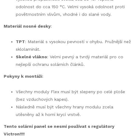
odolnost do cca 150 °C. Velmi vysoká odolnost proti
povětrnostním vlivům, vhodné i do slané vody.
Materiál nosné desky
:
TPT
: Materiál s vysokou pevností v ohybu. Pružnější než
sklolaminát.
Skelné vlákno
: Velmi pevný a tvrdý materiál pro co
nejlepší ochranu solárních článků.
Pokyny k montáži
:
Všechny moduly Flex musí být slepeny po celé ploše
(bez vzduchových kapes).
Následně musí být všechny hrany modulu zcela
utěsněny až k horní krycí vrstvě.
Tento solární panel se nesmí používat s regulátory
Victron!!!!