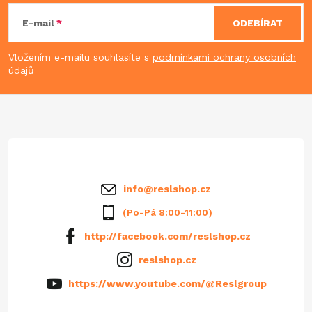
á
E-mail
ODEBÍRAT
p
Vložením e-mailu souhlasíte s
podmínkami ochrany osobních
údajů
a
t
í
info
@
reslshop.cz
(Po-Pá 8:00-11:00)
http://facebook.com/reslshop.cz
reslshop.cz
https://www.youtube.com/@Reslgroup