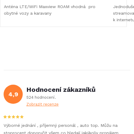
Anténa LTE/WiFi Maxview ROAM vhodná pro
Jednoduše
obytné vozy a karavany
streamova
k internet
Hodnocení zákazníků
4,9
524 hodnocení
Zobrazit recenze
Výborné jednání , příjemný personál , auto top. Můžu na
stoprocent doporučit všem co hledají jakýkoliv pronájem