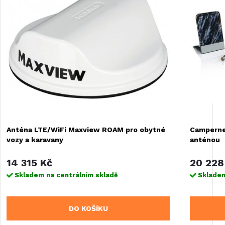
Anténa LTE/WiFi Maxview ROAM pro obytné
Camperne
vozy a karavany
anténou
14 315 Kč
20 228
Skladem na centrálním skladě
Skladem
DO KOŠÍKU