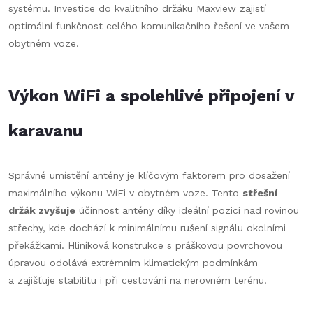
systému. Investice do kvalitního držáku Maxview zajistí
optimální funkčnost celého komunikačního řešení ve vašem
obytném voze.
Výkon WiFi a spolehlivé připojení v
karavanu
Správné umístění antény je klíčovým faktorem pro dosažení
maximálního výkonu WiFi v obytném voze. Tento
střešní
držák zvyšuje
účinnost antény díky ideální pozici nad rovinou
střechy, kde dochází k minimálnímu rušení signálu okolními
překážkami. Hliníková konstrukce s práškovou povrchovou
úpravou odolává extrémním klimatickým podmínkám
a zajišťuje stabilitu i při cestování na nerovném terénu.