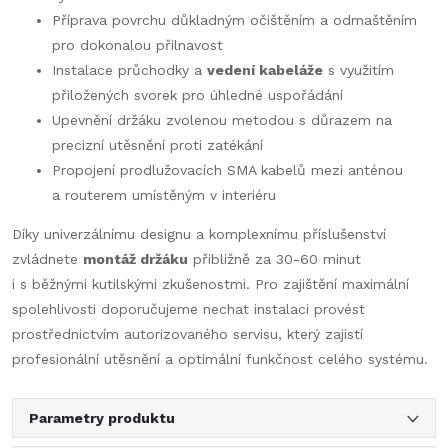
Příprava povrchu důkladným očištěním a odmaštěním
pro dokonalou přilnavost
Instalace průchodky a
vedení kabeláže
s využitím
přiložených svorek pro úhledné uspořádání
Upevnění držáku zvolenou metodou s důrazem na
precizní utěsnění proti zatékání
Propojení prodlužovacích SMA kabelů mezi anténou
a routerem umístěným v interiéru
Díky univerzálnímu designu a komplexnímu příslušenství
zvládnete
montáž držáku
přibližně za 30-60 minut
i s běžnými kutilskými zkušenostmi. Pro zajištění maximální
spolehlivosti doporučujeme nechat instalaci provést
prostřednictvím autorizovaného servisu, který zajistí
profesionální utěsnění a optimální funkčnost celého systému.
Parametry produktu