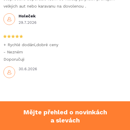
velkých aut nebo karavanu na dovolenou .
Holeček
29.7.2026
+ Rychlé dodání,dobré ceny
- Nezném
Doporučuji
30.6.2026
Mějte přehled o novinkách
a slevách
Z