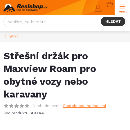
Přejít
NÁKUPNÍ
na
KOŠÍK
obsah
HLEDAT
WIFI
Střešní držák pro
Maxview Roam pro
obytné vozy nebo
karavany
Neohodnoceno
Podrobnosti hodnocení
Kód produktu:
49764