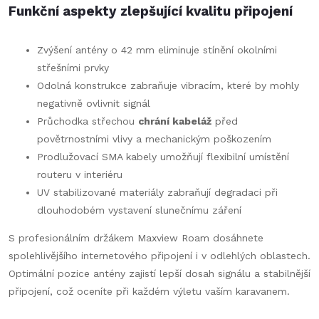
Funkční aspekty zlepšující kvalitu připojení
Zvýšení antény o 42 mm eliminuje stínění okolními
střešními prvky
Odolná konstrukce zabraňuje vibracím, které by mohly
negativně ovlivnit signál
Průchodka střechou
chrání kabeláž
před
povětrnostními vlivy a mechanickým poškozením
Prodlužovací SMA kabely umožňují flexibilní umístění
routeru v interiéru
UV stabilizované materiály zabraňují degradaci při
dlouhodobém vystavení slunečnímu záření
S profesionálním držákem Maxview Roam dosáhnete
spolehlivějšího internetového připojení i v odlehlých oblastech.
Optimální pozice antény zajistí lepší dosah signálu a stabilnější
připojení, což oceníte při každém výletu vaším karavanem.