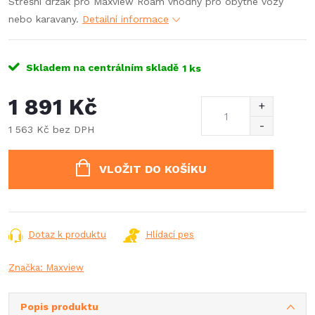
Střešní držák pro Maxview Roam vhodný pro obytné vozy
nebo karavany.
Detailní informace
Skladem na centrálním skladě
1 ks
1 891 Kč
1 563 Kč bez DPH
Měrná
cena:
VLOŽIT DO KOŠÍKU
Dotaz k produktu
Hlídací pes
Značka:
Maxview
Popis produktu