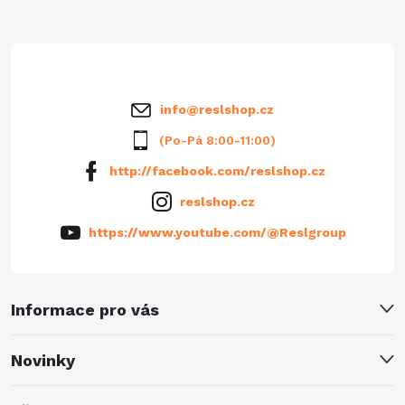
t
í
info
@
reslshop.cz
(Po-Pá 8:00-11:00)
http://facebook.com/reslshop.cz
reslshop.cz
https://www.youtube.com/@Reslgroup
Informace pro vás
Novinky