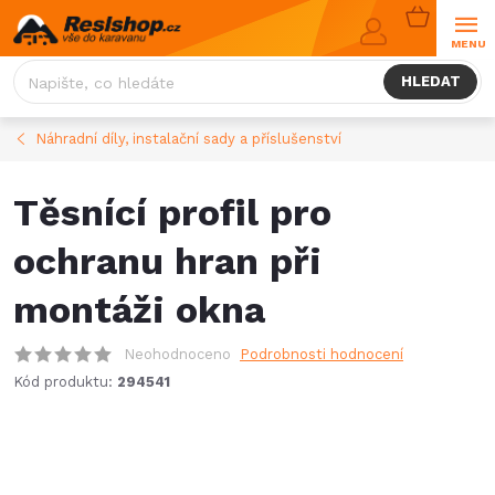
Přejít
NÁKUPNÍ
na
KOŠÍK
obsah
HLEDAT
Náhradní díly, instalační sady a příslušenství
Těsnící profil pro
ochranu hran při
montáži okna
Neohodnoceno
Podrobnosti hodnocení
Kód produktu:
294541