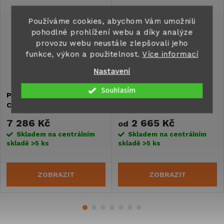
Používáme cookies, abychom Vám umožnili
pohodlné prohlížení webu a díky analýze
provozu webu neustále zlepšovali jeho
funkce, výkon a použitelnost.
Více informací
Nastavení
Souhlasím
Posuvné boční okno
Pevné okno Carbest pro
Carbest pro VW Caddy Maxi
VW Caddy Maxi od roku
od roku 2021
2008
7 286 Kč
2 665 Kč
od
Skladem na centrálním
Skladem na centrálním
skladě
>5 ks
skladě
>5 ks
ZOBRAZIT
ZOBRAZIT