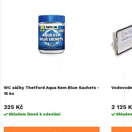
WC sáčky Thetford Aqua Kem Blue Sachets -
Vodovodní
15 ks
325 Kč
2 125 
Skladem ihned k odeslání
Skladem