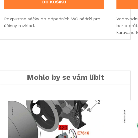
DO KOŠÍKU
Rozpustné sáčky do odpadních WC nádrží pro
Vodovodní
účinný rozklad.
bar a průt
karavanu 
Mohlo by se vám líbit