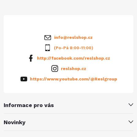
t
í
info
@
reslshop.cz
(Po-Pá 8:00-11:00)
http://facebook.com/reslshop.cz
reslshop.cz
https://www.youtube.com/@Reslgroup
Informace pro vás
Novinky