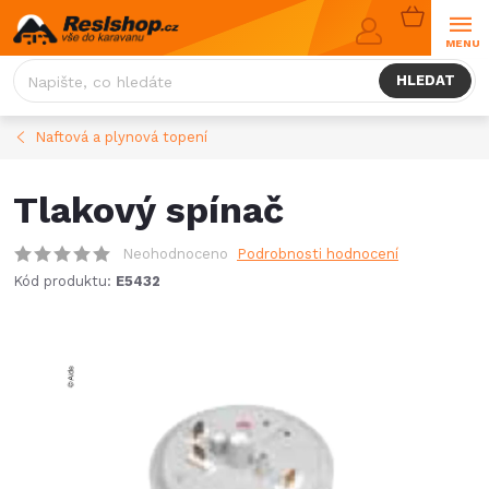
Přejít
NÁKUPNÍ
na
KOŠÍK
obsah
HLEDAT
Naftová a plynová topení
Tlakový spínač
Neohodnoceno
Podrobnosti hodnocení
Kód produktu:
E5432