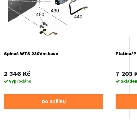
Spínač WTS 230Vm.base
Platina/
2 346 Kč
7 203 
Vyprodáno
Skladem
DO KOŠÍKU