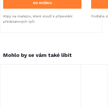
DO KOŠÍKU
Klipy na markýzu, které slouží k připevnění
Podlaha s
předstanových tyčí.