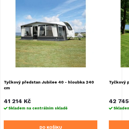
Tyčkový předstan Jubilee 40 - hloubka 240
Tyčkový 
cm
41 214 Kč
42 745
Skladem na centrálním skladě
Skladem
DO KOŠÍKU