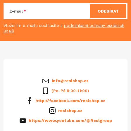
á
E-mail
ODEBÍRAT
p
Vložením e-mailu souhlasíte s
podmínkami ochrany osobních
údajů
a
t
í
info
@
reslshop.cz
(Po-Pá 8:00-11:00)
http://facebook.com/reslshop.cz
reslshop.cz
https://www.youtube.com/@Reslgroup