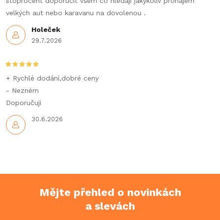
stoprocent doporučit všem co hledají jakýkoliv pronájem
velkých aut nebo karavanu na dovolenou .
Holeček
29.7.2026
+ Rychlé dodání,dobré ceny
- Nezném
Doporučuji
30.6.2026
Mějte přehled o novinkách
a slevách
Z