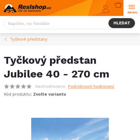
Přejít
NÁKUPNÍ
na
KOŠÍK
obsah
HLEDAT
Tyčkové předstany
Tyčkový předstan
Jubilee 40 - 270 cm
Neohodnoceno
Podrobnosti hodnocení
Kód produktu:
Zvolte variantu