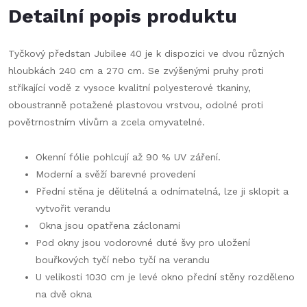
Detailní popis produktu
Tyčkový předstan Jubilee 40 je k dispozici ve dvou různých
hloubkách 240 cm a 270 cm. Se zvýšenými pruhy proti
stříkající vodě z vysoce kvalitní polyesterové tkaniny,
oboustranně potažené plastovou vrstvou, odolné proti
povětrnostním vlivům a zcela omyvatelné.
Okenní fólie pohlcují až 90 % UV záření.
Moderní a svěží barevné provedení
Přední stěna je dělitelná a odnímatelná, lze ji sklopit a
vytvořit verandu
Okna jsou opatřena záclonami
Pod okny jsou vodorovné duté švy pro uložení
bouřkových tyčí nebo tyčí na verandu
U velikosti 1030 cm je levé okno přední stěny rozděleno
na dvě okna