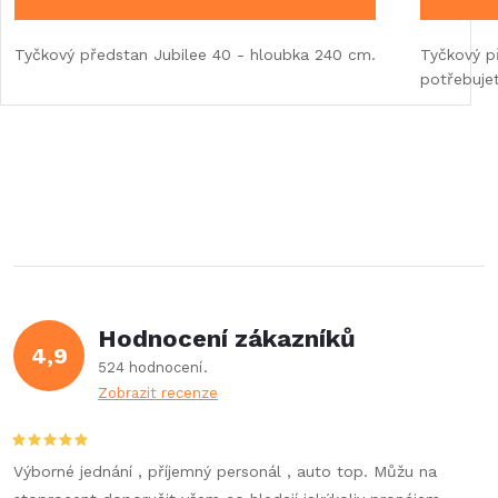
Tyčkový předstan Jubilee 40 - hloubka 240 cm.
Tyčkový p
potřebuje
Hodnocení zákazníků
4,9
524 hodnocení
Zobrazit recenze
Výborné jednání , příjemný personál , auto top. Můžu na