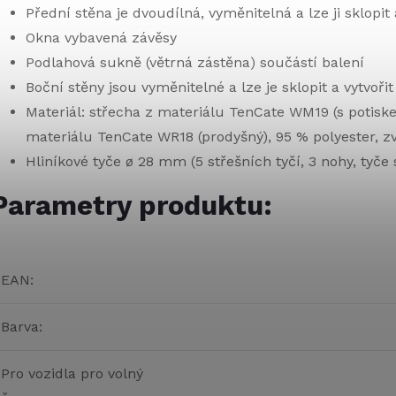
Přední stěna je dvoudílná, vyměnitelná a lze ji sklopit
Okna vybavená závěsy
Podlahová sukně (větrná zástěna) součástí balení
Boční stěny jsou vyměnitelné a lze je sklopit a vytvoři
Materiál: střecha z materiálu TenCate WM19 (s potiske
materiálu TenCate WR18 (prodyšný), 95 % polyester, 
Hliníkové tyče ø 28 mm (5 střešních tyčí, 3 nohy, tyče 
Parametry produktu:
EAN
:
Barva
:
Pro vozidla pro volný