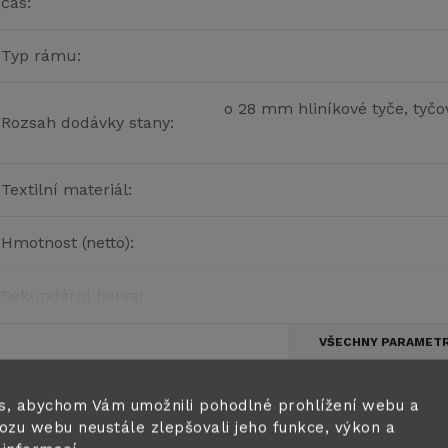
čas
:
Typ rámu
:
o 28 mm hliníkové tyče, tyčo
Rozsah dodávky stany
:
Textilní materiál
:
Hmotnost (netto)
:
Sekundární barva
:
VŠECHNY PARAMET
s, abychom Vám umožnili pohodlné prohlížení webu a
rodukt naleznete v této kategorii
ozu webu neustále zlepšovali jeho funkce, výkon a