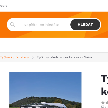
oprava & platba
Katalogy
Showroom
Obchodní podmínk
HLEDAT
Tyčkové předstany
Tyčkový předstan ke karavanu Meira
T
k
Kód 