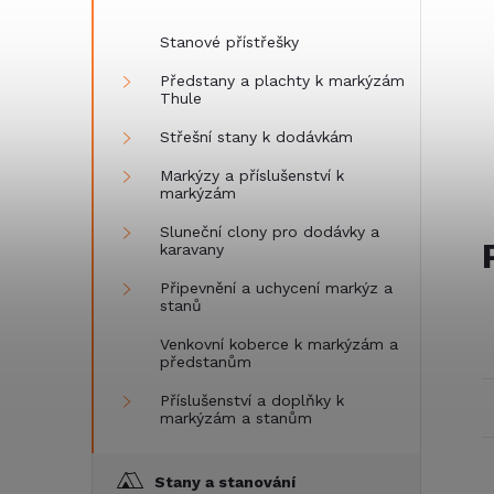
Stanové přístřešky
Předstany a plachty k markýzám
Thule
Střešní stany k dodávkám
Markýzy a příslušenství k
markýzám
Sluneční clony pro dodávky a
karavany
Připevnění a uchycení markýz a
stanů
Venkovní koberce k markýzám a
předstanům
Příslušenství a doplňky k
markýzám a stanům
Stany a stanování