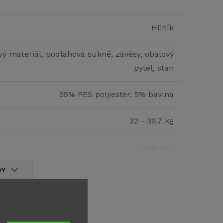
Hliník
vý materiál, podlahová sukně, závěsy, obalový
pytel, stan
95% PES polyester, 5% bavlna
32 - 39,7 kg
Antracit
RY