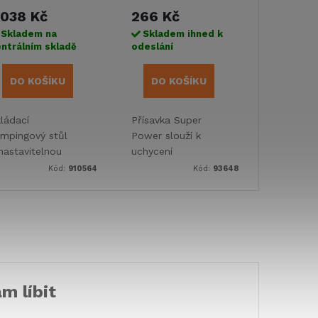
 038 Kč
266 Kč
Skladem na
Skladem ihned k
ntrálním skladě
odeslání
DO KOŠÍKU
DO KOŠÍKU
ládací
Přísavka Super
mpingový stůl
Power slouží k
nastavitelnou
uchycení
ýškou 50-69 cm
předstanů, markýz
Kód:
910564
Kód:
93648
 rozměry
nebo v případě
0 × 60 cm. Lehká
drobných předmětu
nstrukce (7,4 kg)
může sloužit
m líbit