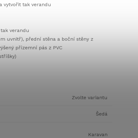
 a vytvořit tak verandu
t tak verandu
m uvnitř), přední stěna a boční stěny z
zvýšený přízemní pás z PVC
stříšky)
Zvolte variantu
Šedá
Karavan