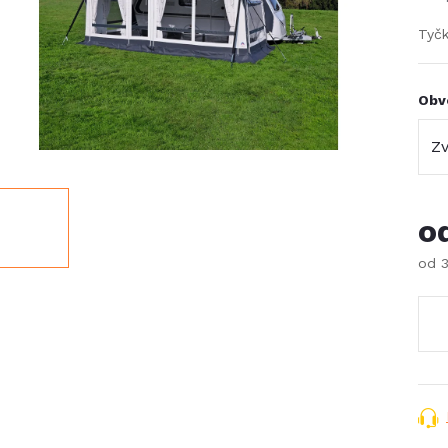
Tyčk
Obv
o
od
Měr
cena