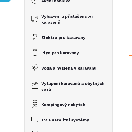
Akční nabídka
t
Vybavení a příslušenství
r
karavanů
a
Elektro pro karavany
n
Plyn pro karavany
n
Voda a hygiena v karavanu
í
Vytápění karavanů a obytných
vozů
p
Kempingový nábytek
a
TV a satelitní systémy
n