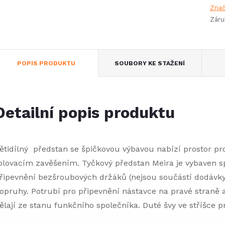
Zna
Záru
POPIS PRODUKTU
SOUBORY KE STAŽENÍ
Detailní popis produktu
ětidílný předstan se špičkovou výbavou nabízí prostor pr
olovacím zavěšením. Tyčkový předstan Meira je vybaven 
řipevnění bezšroubových držáků (nejsou součástí dodávky)
opruhy. Potrubí pro připevnění nástavce na pravé straně a 
ělají ze stanu funkčního společníka. Duté švy ve stříšce pr