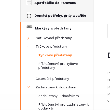
e
Spotřebiče do karavanu
l
Domácí potřeby, grily a vařiče
Markýzy a předstany
Nafukovací předstany
Tyčkové předstany
Tyčkové předstany
Příslušenství pro tyčové
předstany
P
Celoroční předstany
r
p
Zadní stany k dodávkám
p
Zadní stany k dodávkám
d
Příslušenství pro zadní stany k
dodávkám