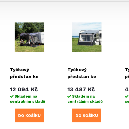
Tyčkový
Tyčkový
T
předstan ke
předstan ke
p
karavanu Siena
karavanu
12 094 Kč
13 487 Kč
4
Fortuna II
Skladem na
Skladem na
centrálním skladě
centrálním skladě
ce
DO KOŠÍKU
DO KOŠÍKU