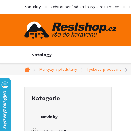
Přejít
Kontakty
Odstoupení od smlouvy a reklamace
D
na
obsah
Katalogy
Markýzy a předstany
Tyčkové předstany
Domů
P
Přeskočit
Kategorie
kategorie
o
Novinky
s