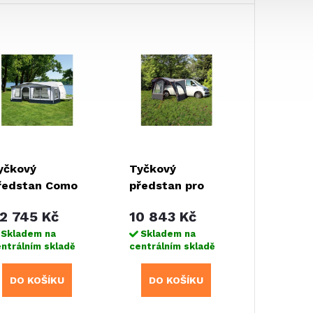
yčkový
Tyčkový
ředstan Como
předstan pro
dodávky Pisa
2 745 Kč
10 843 Kč
Skladem na
Skladem na
ntrálním skladě
centrálním skladě
DO KOŠÍKU
DO KOŠÍKU