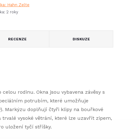
čka:
Hahn Zelte
ka
:
2 roky
RECENZE
DISKUZE
o celou rodinu. Okna jsou vybavena závěsy s
speciálním potrubím, které umožňuje
. Markýzu doplňují čtyři klipy na bouřkové
trvalé vysoké větrání, které lze uzavřít zipem,
o uložení tyčí stříšky.