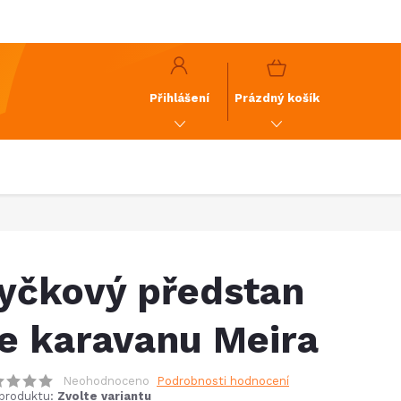
y
GDPR
NÁKUPNÍ
KOŠÍK
Přihlášení
Prázdný košík
yčkový předstan
e karavanu Meira
Neohodnoceno
Podrobnosti hodnocení
produktu:
Zvolte variantu