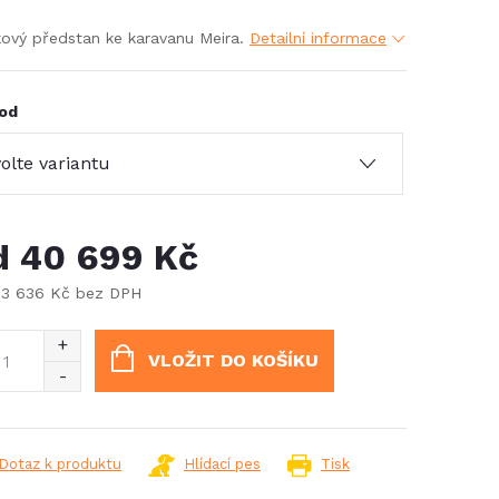
ový předstan ke karavanu Meira.
Detailní informace
od
d
40 699 Kč
33 636 Kč
bez DPH
ná
:
VLOŽIT DO KOŠÍKU
Dotaz k produktu
Hlídací pes
Tisk