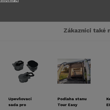
 informací
Tyčkové předstany
Zákazníci také 
Upevňovací
Podlaha stanu
K
sada pro
Tour Easy
E