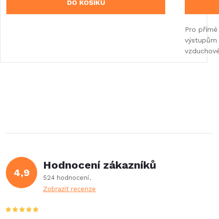
DO KOŠÍKU
Pro přímé 
výstupům 
vzduchové
Hodnocení zákazníků
4,9
524 hodnocení
Zobrazit recenze