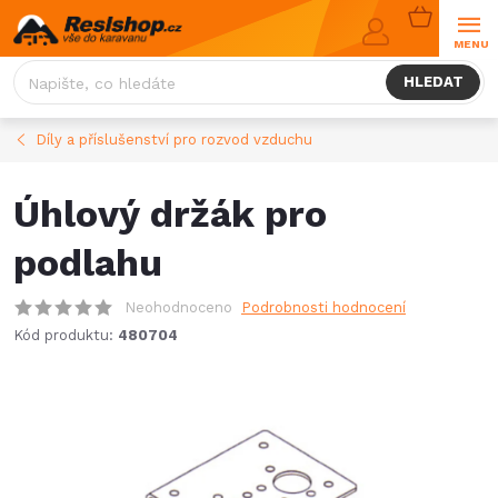
Přejít
NÁKUPNÍ
na
KOŠÍK
obsah
HLEDAT
Díly a příslušenství pro rozvod vzduchu
Úhlový držák pro
podlahu
Neohodnoceno
Podrobnosti hodnocení
Kód produktu:
480704