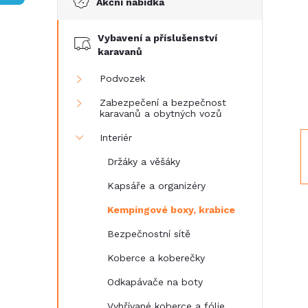
Akční nabídka
t
Vybavení a příslušenství
r
karavanů
a
Podvozek
Zabezpečení a bezpečnost
n
karavanů a obytných vozů
Interiér
n
Držáky a věšáky
í
Kapsáře a organizéry
Kempingové boxy, krabice
p
Bezpečnostní sítě
a
Koberce a koberečky
n
Odkapávače na boty
Vyhřívané koberce a fólie