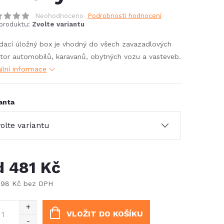
Neohodnoceno
Podrobnosti hodnocení
produktu:
Zvolte variantu
dací úložný box je vhodný do všech zavazadlových
tor automobilů, karavanů, obytných vozu a vasteveb.
ilní informace
anta
d
481 Kč
398 Kč
bez DPH
ná
:
VLOŽIT DO KOŠÍKU