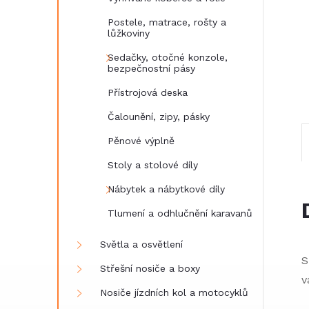
e
Postele, matrace, rošty a
lůžkoviny
l
Sedačky, otočné konzole,
bezpečnostní pásy
Přístrojová deska
Čalounění, zipy, pásky
Pěnové výplně
Stoly a stolové díly
Nábytek a nábytkové díly
Tlumení a odhlučnění karavanů
Světla a osvětlení
S
Střešní nosiče a boxy
v
Nosiče jízdních kol a motocyklů