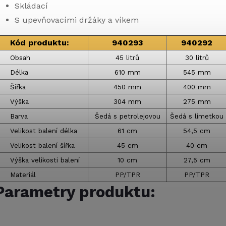
Skládací
S upevňovacími držáky a víkem
Kód produktu:
940293
940292
Obsah
45 litrů
30 litrů
Délka
610 mm
545 mm
Šířka
450 mm
400 mm
Výška
304 mm
275 mm
Barva
Šedá s petrolejovou
Šedá s limetkou
Velikost balení délka
61 cm
54,5 cm
Velikost balení šířka
45 cm
40 cm
Výška velikosti balení
10 cm
27,5 cm
Materiál
PP/TPR
PP/TPR
Parametry produktu: