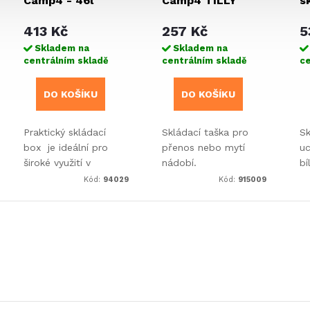
Camp4 - 46l
Camp4 TILLY
s
413 Kč
257 Kč
5
Skladem na
Skladem na
centrálním skladě
centrálním skladě
ce
DO KOŠÍKU
DO KOŠÍKU
Praktický skládací
Skládací taška pro
Sk
box je ideální pro
přenos nebo mytí
u
široké využití v
nádobí.
bí
domácnostech,
Kód:
94029
Kód:
915009
kufrech osobních
automobilů nebo