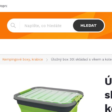
oprava & platba
Katalogy
Showroom
Obchodní podmínk
HLEDAT
Kempingové boxy, krabice
Úložný box 30l skládací s víkem a kol
Ú
s
k