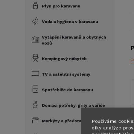
Plyn pro karavany
Voda a hygiena v karavanu
Vytápění karavanů a obytných
vozů
P
Kempingový nábytek
TV a satelitní systémy
Spotřebiče do karavanu
Domácí potřeby, grily a vařiče
Markýzy a předstany
Používáme cookie
díky analýze prov