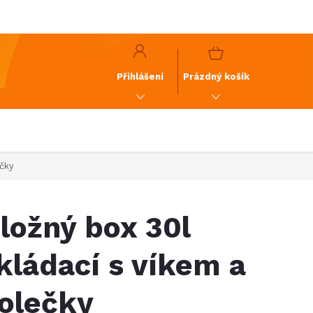
y
GDPR
NÁKUPNÍ
KOŠÍK
Přihlášení
Prázdný košík
ečky
ložný box 30l
kládací s víkem a
olečky