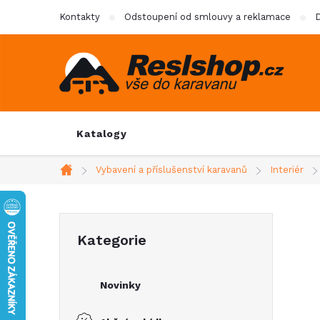
Přejít
Kontakty
Odstoupení od smlouvy a reklamace
D
na
obsah
Katalogy
Vybavení a příslušenství karavanů
Interiér
Domů
P
Přeskočit
Kategorie
kategorie
o
Novinky
s