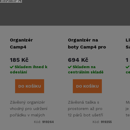
 informací
Organizér
Organizér na
L
Camp4
boty Camp4 pro
S
UTENSILO
12 párů bot
185 Kč
694 Kč
1
TESSA 3
Skladem ihned k
Skladem na
odeslání
centrálním skladě
ce
DO KOŠÍKU
DO KOŠÍKU
Závěsný organizér
Závěsná taška s
Ma
vhodný pro udržení
prostorem až pro
j
pořádku v malých
12 párů bot ušetří
te
prostorech vašeho
vaše místo v
V
Kód:
919264
Kód:
919255
karavanu, obytného
karavanu nebo
k