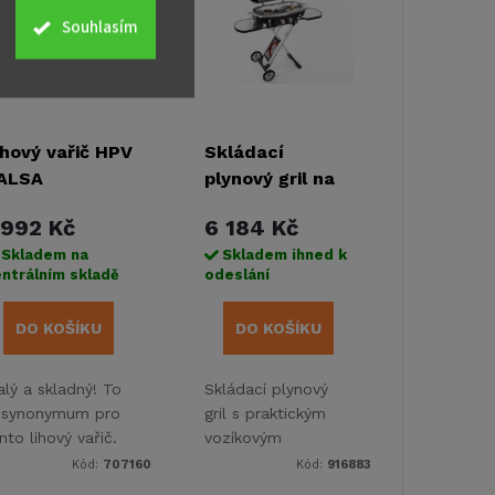
Souhlasím
ihový vařič HPV
Skládací
ALSA
plynový gril na
vozíku - 30mbar
 992 Kč
6 184 Kč
Skladem na
Skladem ihned k
ntrálním skladě
odeslání
DO KOŠÍKU
DO KOŠÍKU
lý a skladný! To
Skládací plynový
e synonymum pro
gril s praktickým
nto lihový vařič.
vozíkovým
hodný pro
systémem a
Kód:
707160
Kód:
916883
empování s
elektrickým