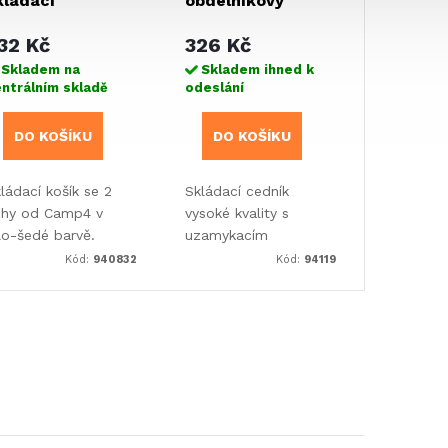
kládací
obdélníkový
cedník Camp4
32 Kč
326 Kč
Skladem na
Skladem ihned k
ntrálním skladě
odeslání
DO KOŠÍKU
DO KOŠÍKU
ládací košík se 2
Skládací cedník
chy od Camp4 v
vysoké kvality s
lo-šedé barvě.
uzamykacím
tlačítkem pro
Kód:
940832
Kód:
94119
zachování velikosti
balení.