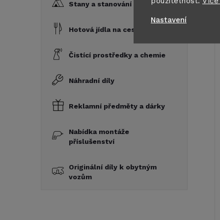
použitelnost.
Více
Stany a stanování
Nastavení
Hotová jídla na cesty
Čistící prostředky a chemie
Náhradní díly
Reklamní předměty a dárky
Nabídka montáže
příslušenství
Originální díly k obytným
vozům