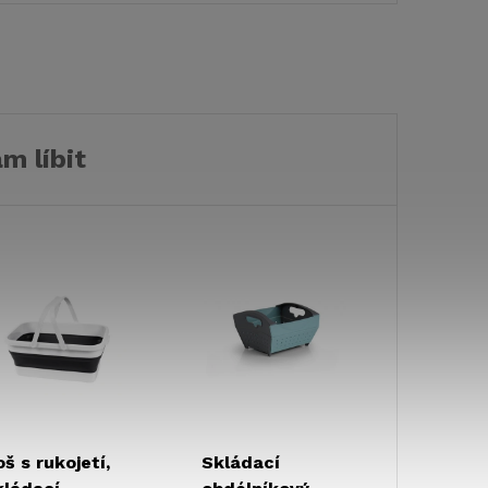
bytným vozem,
zapalováním.
aravanem
m líbit
oš s rukojetí,
Skládací