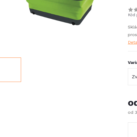
Kód 
Sklá
pros
Deta
Vari
o
od
Měr
cena