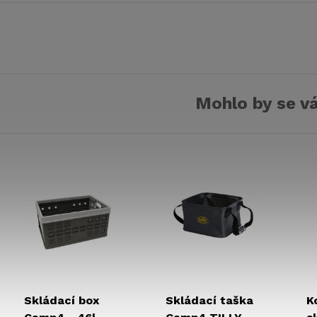
vozu nebo
obytném voze.
o
k
Mohlo by se vá
Skládací box
Skládací taška
K