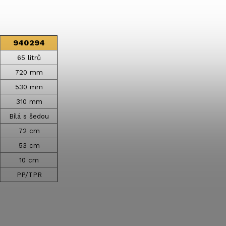
940294
65 litrů
720 mm
530 mm
310 mm
Bílá s šedou
72 cm
53 cm
10 cm
PP/TPR