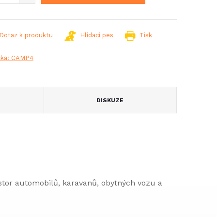
Dotaz k produktu
Hlídací pes
Tisk
čka:
CAMP4
DISKUZE
stor automobilů, karavanů, obytných vozu a