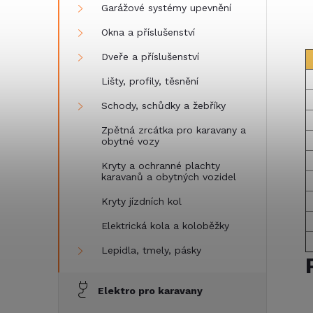
Garážové systémy upevnění
Okna a příslušenství
Dveře a příslušenství
Lišty, profily, těsnění
Schody, schůdky a žebříky
Zpětná zrcátka pro karavany a
obytné vozy
Kryty a ochranné plachty
karavanů a obytných vozidel
Kryty jízdních kol
Elektrická kola a koloběžky
Lepidla, tmely, pásky
Elektro pro karavany