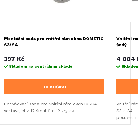
Montážní sada pro vnitřní rám okna DOMETIC
Vnitřní r
S3/S4
šedý
397 Kč
4 884 
Skladem na centrálním skladě
Skladem
DO KOŠÍKU
Upevňovací sada pro vnitřní rám oken S3/S4
Vnitřní rá
sestávající z 12 šroubů a 12 krytek.
S3 a S4 –
posuvné 