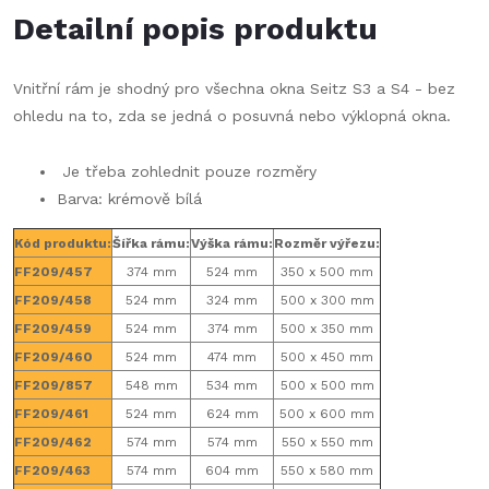
Detailní popis produktu
Vnitřní rám je shodný pro všechna okna Seitz S3 a S4 - bez
ohledu na to, zda se jedná o posuvná nebo výklopná okna.
Je třeba zohlednit pouze rozměry
Barva: krémově bílá
Kód produktu:
Šířka rámu:
Výška rámu:
Rozměr výřezu:
FF209/457
374 mm
524 mm
350 x 500 mm
FF209/458
524 mm
324 mm
500 x 300 mm
FF209/459
524 mm
374 mm
500 x 350 mm
FF209/460
524 mm
474 mm
500 x 450 mm
FF209/857
548 mm
534 mm
500 x 500 mm
FF209/461
524 mm
624 mm
500 x 600 mm
FF209/462
574 mm
574 mm
550 x 550 mm
FF209/463
574 mm
604 mm
550 x 580 mm