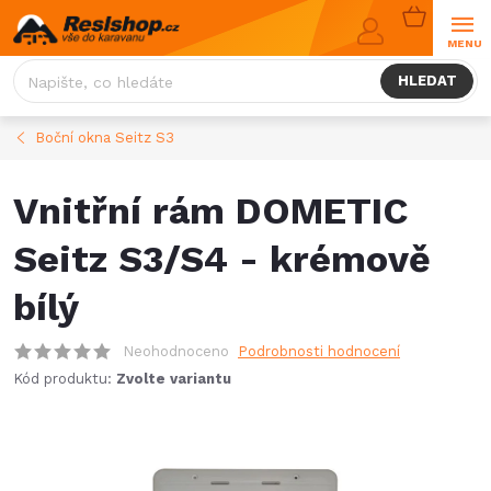
Přejít
NÁKUPNÍ
na
KOŠÍK
obsah
HLEDAT
Boční okna Seitz S3
Vnitřní rám DOMETIC
Seitz S3/S4 - krémově
bílý
Neohodnoceno
Podrobnosti hodnocení
Kód produktu:
Zvolte variantu