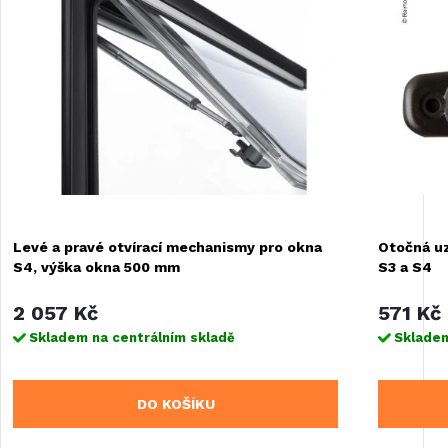
Levé a pravé otvírací mechanismy pro okna
Otočná uz
S4, výška okna 500 mm
S3 a S4
2 057 Kč
571 Kč
Skladem na centrálním skladě
Skladem
DO KOŠÍKU