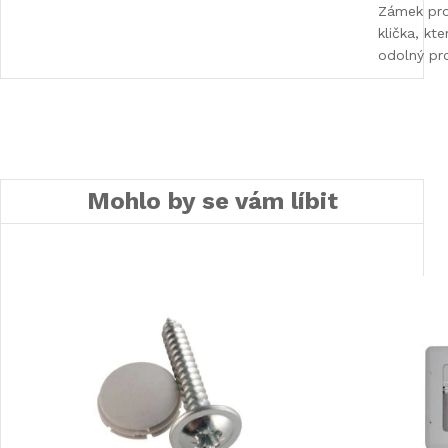
Zámek pro
klička, kt
odolný pro
Mohlo by se vám líbit