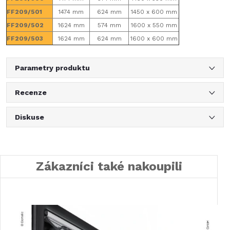
FF209/501
1474 mm
624 mm
1450 x 600 mm
FF209/502
1624 mm
574 mm
1600 x 550 mm
FF209/503
1624 mm
624 mm
1600 x 600 mm
Parametry produktu
Recenze
Diskuse
Zákazníci také nakoupili